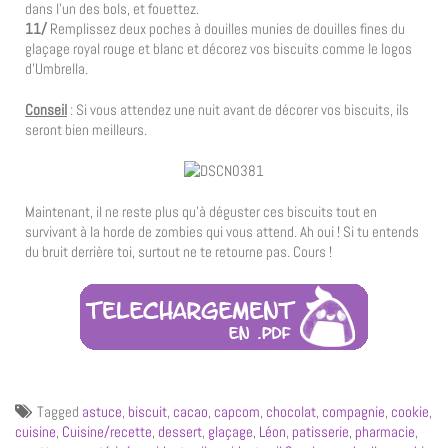
dans l’un des bols, et fouettez.
11/
Remplissez deux poches à douilles munies de douilles fines du
glaçage royal rouge et blanc et décorez vos biscuits comme le logos
d’Umbrella.
Conseil
: Si vous attendez une nuit avant de décorer vos biscuits, ils
seront bien meilleurs.
Maintenant, il ne reste plus qu’à déguster ces biscuits tout en
survivant à la horde de zombies qui vous attend. Ah oui ! Si tu entends
du bruit derrière toi, surtout ne te retourne pas. Cours !
Tagged
astuce
,
biscuit
,
cacao
,
capcom
,
chocolat
,
compagnie
,
cookie
,
cuisine
,
Cuisine/recette
,
dessert
,
glaçage
,
Léon
,
patisserie
,
pharmacie
,