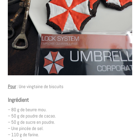
Pour
: Une vingtaine de biscuits
Ingrédient
– 80 g de beurre mou.
– 50 g de poudre de cacao.
– 50 g de sucre en poudre.
– Une pincée de sel.
– 110 g de farine.