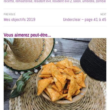
recette
,
remastérisé
,
resident evil
,
resident evil 2
,
salon
,
umbrella
,
zombie
PREVIOUS
NEXT
Mes objectifs 2019
Underclear – page 41 à 45
Vous aimerez peut-étre...