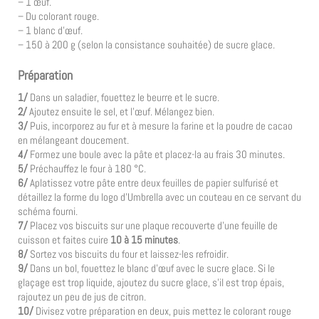
– 1 œuf.
– Du colorant rouge.
– 1 blanc d’œuf.
– 150 à 200 g (selon la consistance souhaitée) de sucre glace.
Préparation
1/
Dans un saladier, fouettez le beurre et le sucre.
2/
Ajoutez ensuite le sel, et l’œuf. Mélangez bien.
3/
Puis, incorporez au fur et à mesure la farine et la poudre de cacao
en mélangeant doucement.
4/
Formez une boule avec la pâte et placez-la au frais 30 minutes.
5/
Préchauffez le four à 180 °C.
6/
Aplatissez votre pâte entre deux feuilles de papier sulfurisé et
détaillez la forme du logo d’Umbrella avec un couteau en ce servant du
schéma fourni.
7/
Placez vos biscuits sur une plaque recouverte d’une feuille de
cuisson et faites cuire
10 à 15 minutes
.
8/
Sortez vos biscuits du four et laissez-les refroidir.
9/
Dans un bol, fouettez le blanc d’œuf avec le sucre glace. Si le
glaçage est trop liquide, ajoutez du sucre glace, s’il est trop épais,
rajoutez un peu de jus de citron.
10/
Divisez votre préparation en deux, puis mettez le colorant rouge