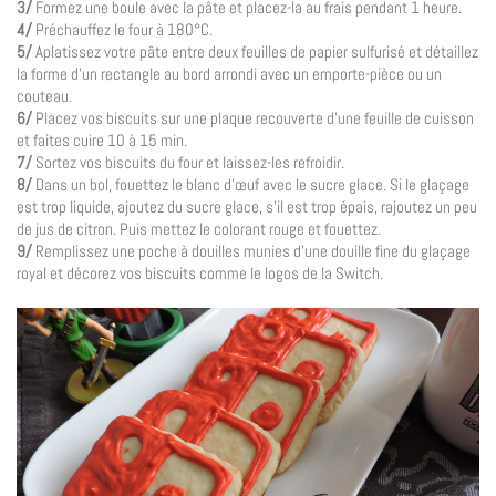
3/
Formez une boule avec la pâte et placez-la au frais pendant 1 heure.
4/
Préchauffez le four à 180°C.
5/
Aplatissez votre pâte entre deux feuilles de papier sulfurisé et détaillez
la forme d’un rectangle au bord arrondi avec un emporte-pièce ou un
couteau.
6/
Placez vos biscuits sur une plaque recouverte d’une feuille de cuisson
et faites cuire 10 à 15 min.
7/
Sortez vos biscuits du four et laissez-les refroidir.
8/
Dans un bol, fouettez le blanc d’œuf avec le sucre glace. Si le glaçage
est trop liquide, ajoutez du sucre glace, s’il est trop épais, rajoutez un peu
de jus de citron. Puis mettez le colorant rouge et fouettez.
9/
Remplissez une poche à douilles munies d’une douille fine du glaçage
royal et décorez vos biscuits comme le logos de la Switch.