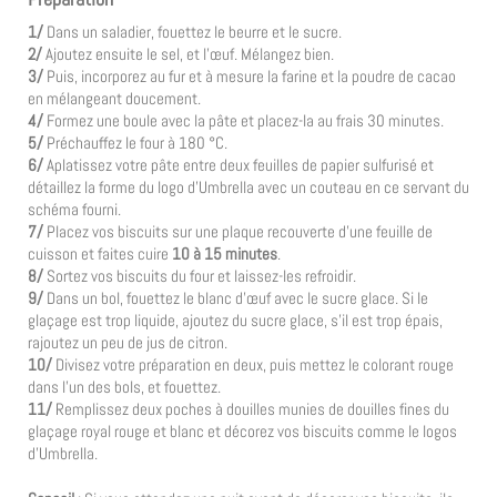
1/
Dans un saladier, fouettez le beurre et le sucre.
2/
Ajoutez ensuite le sel, et l’œuf. Mélangez bien.
3/
Puis, incorporez au fur et à mesure la farine et la poudre de cacao
en mélangeant doucement.
4/
Formez une boule avec la pâte et placez-la au frais 30 minutes.
5/
Préchauffez le four à 180 °C.
6/
Aplatissez votre pâte entre deux feuilles de papier sulfurisé et
détaillez la forme du logo d’Umbrella avec un couteau en ce servant du
schéma fourni.
7/
Placez vos biscuits sur une plaque recouverte d’une feuille de
cuisson et faites cuire
10 à 15 minutes
.
8/
Sortez vos biscuits du four et laissez-les refroidir.
9/
Dans un bol, fouettez le blanc d’œuf avec le sucre glace. Si le
glaçage est trop liquide, ajoutez du sucre glace, s’il est trop épais,
rajoutez un peu de jus de citron.
10/
Divisez votre préparation en deux, puis mettez le colorant rouge
dans l’un des bols, et fouettez.
11/
Remplissez deux poches à douilles munies de douilles fines du
glaçage royal rouge et blanc et décorez vos biscuits comme le logos
d’Umbrella.