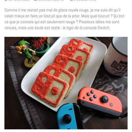
Comme il me restait pas mal de glace royale rouge, je me suis dit qu’il
valait mieux en faire un biscuit que de la jeter. Mais quel biscuit ? Qu’est-
ce que je connais qui est seulement rouge ? Plusieurs idées me sont
venues, mais une seule est resté :
le logo de la console Switch
.