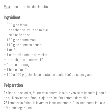
Pour
: Une trentaine de biscuits
Ingrédient
– 330 g de farine.
– Un sachet de levure chimique.
– Une pincée de sel.
– 170 g de beurre mou.
– 110 g de sucre en poudre.
– 1 œuf.
– 1 c. à café d’arôme de vanille.
– Un sachet de sucre vanillé.
– Du colorant rouge
– 1 blanc d’œuf.
– 150 à 200 g (selon la consistance souhaitée) de sucre glace.
Préparation
1/
Dans un saladier, fouettez le beurre, le sucre vanillé et le sucre jusqu’à
ce qu’il devienne crémeux. Ajoutez l’œuf et l’arôme de vanille.
2/
Tamisez la farine, la levure et le sel ensemble. Puis incorporez-les à la
pâte. Mélangez bien.