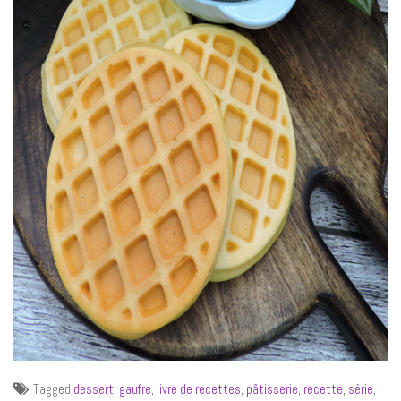
Tagged
dessert
,
gaufre
,
livre de recettes
,
pâtisserie
,
recette
,
série
,