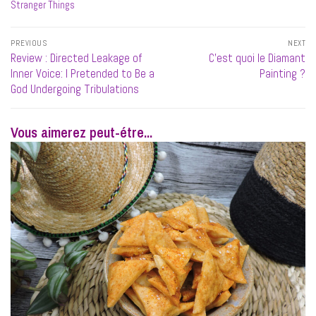
Stranger Things
Navigation
PREVIOUS
NEXT
de
Previous
Next
Review : Directed Leakage of
C’est quoi le Diamant
l’article
post:
post:
Inner Voice: I Pretended to Be a
Painting ?
God Undergoing Tribulations
Vous aimerez peut-étre...