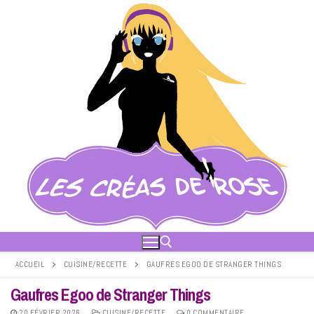
Aller
au
contenu
ACCUEIL
CUISINE/RECETTE
GAUFRES EGOO DE STRANGER THINGS
Gaufres Egoo de Stranger Things
Rechercher :
20 FÉVRIER 2026
CUISINE/RECETTE
0 COMMENTAIRE