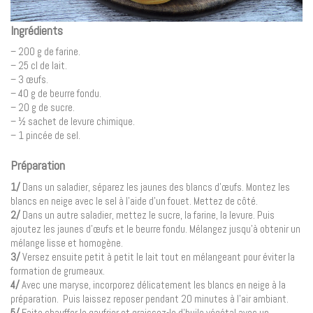
Ingrédients
– 200 g de farine.
– 25 cl de lait.
– 3 œufs.
– 40 g de beurre fondu.
– 20 g de sucre.
– ½ sachet de levure chimique.
– 1 pincée de sel.
Préparation
1/
Dans un saladier, séparez les jaunes des blancs d’œufs. Montez les
blancs en neige avec le sel à l’aide d’un fouet. Mettez de côté.
2/
Dans un autre saladier, mettez le sucre, la farine, la levure. Puis
ajoutez les jaunes d’œufs et le beurre fondu. Mélangez jusqu’à obtenir un
mélange lisse et homogène.
3/
Versez ensuite petit à petit le lait tout en mélangeant pour éviter la
formation de grumeaux.
4/
Avec une maryse, incorporez délicatement les blancs en neige à la
préparation. Puis laissez reposer pendant 20 minutes à l’air ambiant.
5/
Faite chauffer le gaufrier et graissez-le d’huile végétal avec un