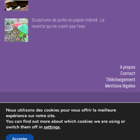
Sculptures de jardin en papier mâché : La
recette qui ne craint pas l’eau
A propos
Contact
Téléchargement
Mentions légales
Publicité
Nous utilisons des cookies pour vous offrir la meilleure
expérience sur notre site.
Copyright © 2026 Les créas de Rose
You can find out more about which cookies we are using or
switch them off in
settings
.
Accepter