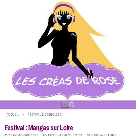
Aller
au
contenu
ACCUEIL
FESTIVALS/DÉDICACES
Festival : Mangas sur Loire
Rechercher :
25 NOVEMBRE 2022
FESTIVALS/DÉDICACES
0 COMMENTAIRE