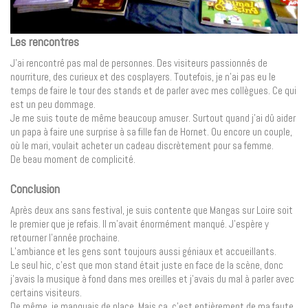
Les rencontres
J’ai rencontré pas mal de personnes. Des visiteurs passionnés de
nourriture, des curieux et des cosplayers. Toutefois, je n’ai pas eu le
temps de faire le tour des stands et de parler avec mes collègues. Ce qui
est un peu dommage.
Je me suis toute de même beaucoup amuser. Surtout quand j’ai dû aider
un papa à faire une surprise à sa fille fan de Hornet. Ou encore un couple,
où le mari, voulait acheter un cadeau discrètement pour sa femme.
De beau moment de complicité.
Conclusion
Après deux ans sans festival, je suis contente que Mangas sur Loire soit
le premier que je refais. Il m’avait énormément manqué. J’espère y
retourner l’année prochaine.
L’ambiance et les gens sont toujours aussi géniaux et accueillants.
Le seul hic, c’est que mon stand était juste en face de la scène, donc
j’avais la musique à fond dans mes oreilles et j’avais du mal à parler avec
certains visiteurs.
De même, je manquais de place. Mais ça, c’est entièrement de ma faute.