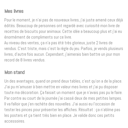
Mes livres
Pour le moment, je n’ai pas de nouveaux livres, j’ai juste amené ceux déjà
édités. Beaucoup de personnes ont regardé avec curiosité mon livre de
recettes de biscuits pour animaux. Cette idée a beaucoup plus et j’ai eu
énormément de compliments sur ce livre.
Au niveau des ventes, ça n’a pas été très glorieux, juste 2 livres de
vendus. C’est triste, mais c’est la règle du jeu. Parfois, je vends plusieurs
livres, d’autre fois aucun. Cependant, j’aimerais bien battre un jour mon
record de 8 livres vendus.
Mon stand
Un des avantages, quand on prend deux tables, c’est qu’on a de la place.
J’ai pu m’amuser à bien mettre en valeur mes livres et j’ai pu disposer
toute ma décoration. Ça faisait un moment que je n’avais pas pu le faire.
Par contre au court de la journée j’ai cassé deux de mes petites lampes.
Il va falloir que j’en rachète des nouvelles. J’ai aussi eu l’occasion de
tester les pinces pour présenter les affiches. Résultat : ça n’abîme pas
les posters et ça tient très bien en place. Je valide donc ces petits
accessoires.