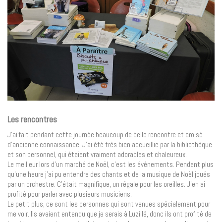
Les rencontres
J’ai fait pendant cette journée beaucoup de belle rencontre et croisé
d’ancienne connaissance. J’ai été très bien accueillie par la bibliothèque
et son personnel, qui étaient vraiment adorables et chaleureux.
Le meilleur lors d’un marché de Noël, c’est les événements. Pendant plus
qu’une heure j’ai pu entendre des chants et de la musique de Noël joués
par un orchestre. C’était magnifique, un régale pour les oreilles. J’en ai
profité pour parler avec plusieurs musiciens.
Le petit plus, ce sont les personnes qui sont venues spécialement pour
me voir. Ils avaient entendu que je serais à Luzillé, donc ils ont profité de