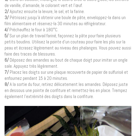
de vanille, d’amande, le colorant vert et l’œuf.
2/
Ajoutez ensuite la levure, le sel, et la farine.
3/
Pétrissez jusqu’à obtenir une boule de pâte, enveloppez-la dans un
film alimentaire et réservez-la 30 minutes au réfrigérateur.
4/
Préchauffez le four à 180°C.
5/
Sur un plan de travail fariné, façonnez la pâte pour faire plusieurs
petits boudins. Utilisez la pointe d’un couteau pour faire les plis sur la
peau et écrasez légèrement au niveau des phalanges. Vous pouvez aussi
faire des traces de blessures.
6/
Déposez des amandes au bout de chaque doigt pour imiter un ongle
sale. Appuyez très légèrement.
7/
Placez les doigts sur une plaque recouverte de papier de sulfurisé et
enfournez pendant 15 à 20 minutes.
8/
A la sortie du four, retirez délicatement les amandes. Déposez juste
en dessous une pointe de confiture et remettez-les en place. Trempez
également l’extrémité des doigts dans la confiture.