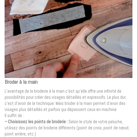
Broder à la main
L’avantage de la broderie à la main c’est qu’elle offre une infinité de
possibilités pour créer des visages détaillés et expressifs. Le plus dur,
c’est d’avoir de la technique. Mais broder à la main permet d’avoir des
visages plus détaillés et parfois qui dépassent ceux en machine
Il suffit de :
– Choisissez les points de broderie :
Selon le style de votre peluche,
utilisez des points de broderie différents (point de croix, point de nœud,
point arrière, etc.)