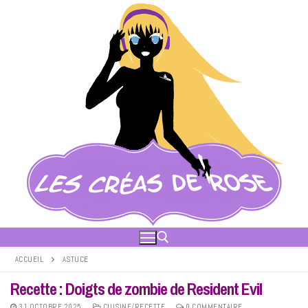
Aller
au
contenu
ACCUEIL
ASTUCE
Recette : Doigts de zombie de Resident Evil
Rechercher :
31 OCTOBRE 2025
CUISINE/RECETTE
0 COMMENTAIRE