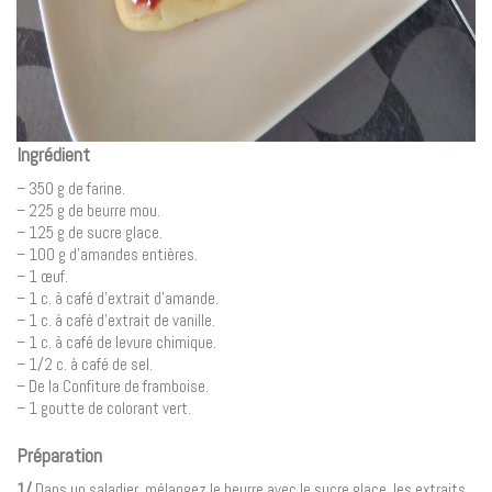
Ingrédient
– 350 g de farine.
– 225 g de beurre mou.
– 125 g de sucre glace.
– 100 g d’amandes entières.
– 1 œuf.
– 1 c. à café d’extrait d’amande.
– 1 c. à café d’extrait de vanille.
– 1 c. à café de levure chimique.
– 1/2 c. à café de sel.
– De la Confiture de framboise.
– 1 goutte de colorant vert.
Préparation
1/
Dans un saladier, mélangez le beurre avec le sucre glace, les extraits