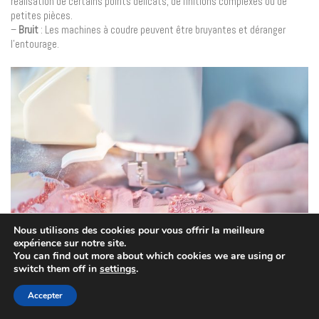
réalisation de certains points délicats, de finitions complexes ou de
petites pièces.
–
Bruit
: Les machines à coudre peuvent être bruyantes et déranger
l’entourage.
Nous utilisons des cookies pour vous offrir la meilleure
expérience sur notre site.
You can find out more about which cookies we are using or
switch them off in
settings
.
Choisir la méthode adaptée
Le choix entre la couture à la main et la couture à la machine dépend de
Accepter
plusieurs facteurs, soit :