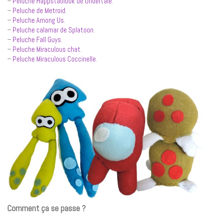
–
Peluche Happstablook de Undertale
.
–
Peluche de Metroid
.
–
Peluche Among Us
.
–
Peluche calamar de Splatoon
.
–
Peluche Fall Guys
.
–
Peluche Miraculous chat
.
–
Peluche Miraculous Coccinelle
.
Comment ça se passe ?