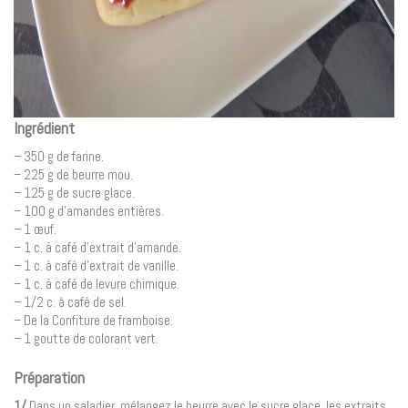
Ingrédient
– 350 g de farine.
– 225 g de beurre mou.
– 125 g de sucre glace.
– 100 g d’amandes entières.
– 1 œuf.
– 1 c. à café d’extrait d’amande.
– 1 c. à café d’extrait de vanille.
– 1 c. à café de levure chimique.
– 1/2 c. à café de sel.
– De la Confiture de framboise.
– 1 goutte de colorant vert.
Préparation
1/
Dans un saladier, mélangez le beurre avec le sucre glace, les extraits