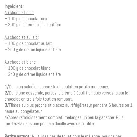
Ingrédient
:
Au chocolat noir
:
– 100 g de chocolat noir
– 300 g de crème liquide entière
Au chocolat au lait
:
– 100 g de chocolat au lait
– 250 g de crème liquide entière
Au chocolat blanc
:
– 100 g de chocolat blanc
– 240 g de crème liquide entière
1/
Dans un saladier, cassez le chocolat en petits morceaux.
2/
Dans une casserole, portez la crème à ébullition puis versez-la sur le
chocolat en trois fois tout en remuant.
3/
Filmez au plus proche et placez au réfrigérateur pendant 6 heures ou 1
heure au congélateur,
4/
Après refroidissement complet, mélangez un peu la ganache. Puis
mettez-la dans une poche à douille avec de l’utilité.
Petite astuce
: N’utilisez pas de fouet pour le mélange, pour ne pas