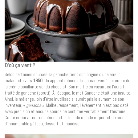
D’où ça vient ?
Selon certaines sources, la ganache tient son origine d’une erreur
maladroite vers
1850
. Un apprenti chocolatier aurait versé par erreur de
la crème bouillante sur du chocolat. Son maitre en voyant ça l’aurait
traité de ganache (abruti). À l’époque, le mot Ganache était une insulte.
Ainsi, le mélange, loin d’être inutilisable, aurait pris le surnom de son
inventeur, «
ganache
». Malheureusement, l’événement n’est pas daté
avec précision et aucune source ne confirme véritablement l’histoire.
Cette erreur a tout de même fait le tour du monde et permit de créer
d’innombrable gâteau, dessert et friandise.