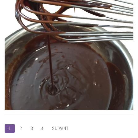
Pagination
1
2
3
4
SUIVANT
des