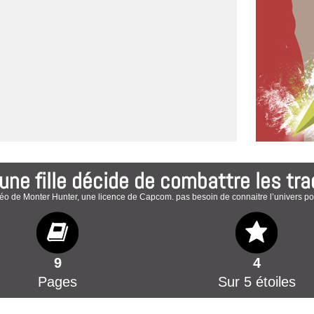
ne fille décide de combattre les tra
vidéo de Monter Hunter, une licence de Capcom. pas besoin de connaitre l’univers p
9
4
Pages
Sur 5 étoiles