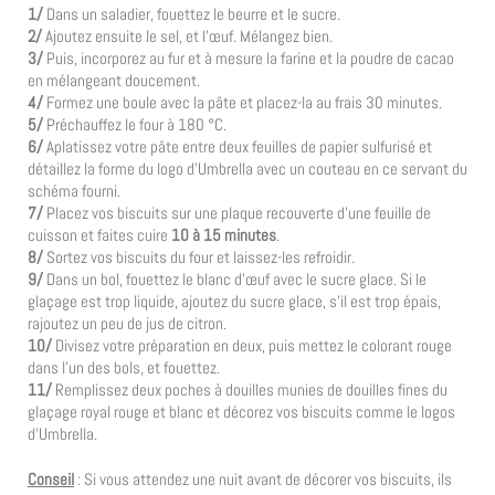
1/
Dans un saladier, fouettez le beurre et le sucre.
2/
Ajoutez ensuite le sel, et l’œuf. Mélangez bien.
3/
Puis, incorporez au fur et à mesure la farine et la poudre de cacao
en mélangeant doucement.
4/
Formez une boule avec la pâte et placez-la au frais 30 minutes.
5/
Préchauffez le four à 180 °C.
6/
Aplatissez votre pâte entre deux feuilles de papier sulfurisé et
détaillez la forme du logo d’Umbrella avec un couteau en ce servant du
schéma fourni.
7/
Placez vos biscuits sur une plaque recouverte d’une feuille de
cuisson et faites cuire
10 à 15 minutes
.
8/
Sortez vos biscuits du four et laissez-les refroidir.
9/
Dans un bol, fouettez le blanc d’œuf avec le sucre glace. Si le
glaçage est trop liquide, ajoutez du sucre glace, s’il est trop épais,
rajoutez un peu de jus de citron.
10/
Divisez votre préparation en deux, puis mettez le colorant rouge
dans l’un des bols, et fouettez.
11/
Remplissez deux poches à douilles munies de douilles fines du
glaçage royal rouge et blanc et décorez vos biscuits comme le logos
d’Umbrella.
Conseil
: Si vous attendez une nuit avant de décorer vos biscuits, ils