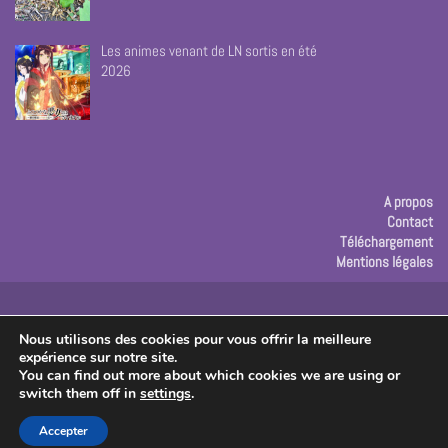
Les animes venant de LN sortis en été
2026
A propos
Contact
Téléchargement
Mentions légales
Publicité
Nous utilisons des cookies pour vous offrir la meilleure
expérience sur notre site.
Copyright © 2026 Les créas de Rose
You can find out more about which cookies we are using or
switch them off in
settings
.
Accepter