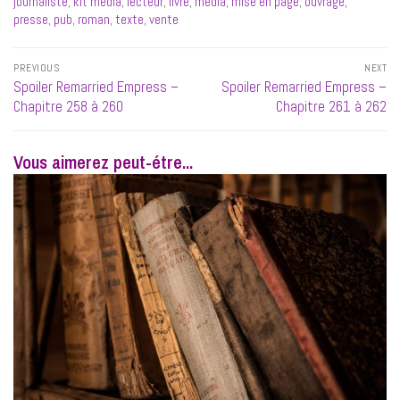
journaliste
,
kit média
,
lecteur
,
livre
,
media
,
mise en page
,
ouvrage
,
presse
,
pub
,
roman
,
texte
,
vente
Navigation
PREVIOUS
NEXT
de
Previous
Next
Spoiler Remarried Empress –
Spoiler Remarried Empress –
l’article
post:
post:
Chapitre 258 à 260
Chapitre 261 à 262
Vous aimerez peut-étre...