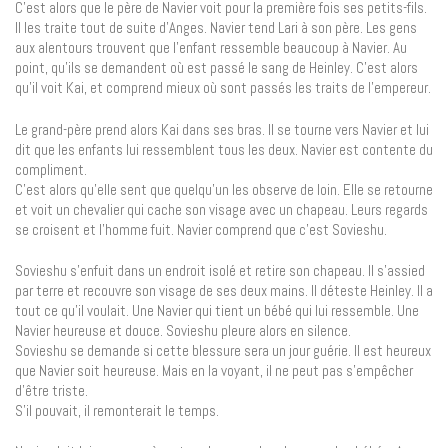
C’est alors que le père de Navier voit pour la première fois ses petits-fils.
Il les traite tout de suite d’Anges. Navier tend Lari à son père. Les gens
aux alentours trouvent que l’enfant ressemble beaucoup à Navier. Au
point, qu’ils se demandent où est passé le sang de Heinley. C’est alors
qu’il voit Kai, et comprend mieux où sont passés les traits de l’empereur.
Le grand-père prend alors Kai dans ses bras. Il se tourne vers Navier et lui
dit que les enfants lui ressemblent tous les deux. Navier est contente du
compliment.
C’est alors qu’elle sent que quelqu’un les observe de loin. Elle se retourne
et voit un chevalier qui cache son visage avec un chapeau. Leurs regards
se croisent et l’homme fuit. Navier comprend que c’est Sovieshu.
Sovieshu s’enfuit dans un endroit isolé et retire son chapeau. Il s’assied
par terre et recouvre son visage de ses deux mains. Il déteste Heinley. Il a
tout ce qu’il voulait. Une Navier qui tient un bébé qui lui ressemble. Une
Navier heureuse et douce. Sovieshu pleure alors en silence.
Sovieshu se demande si cette blessure sera un jour guérie. Il est heureux
que Navier soit heureuse. Mais en la voyant, il ne peut pas s’empêcher
d’être triste.
S’il pouvait, il remonterait le temps.