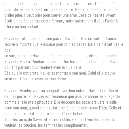
On apprend que le grand prêtre se fait vieux et qu’il est très occupé au
point de ne pas faire attention à sa santé. Mais même ainsi, il décide
d’aller prier. Il veut prier pour sauver une âme. Celle de Rashta. Avant il
était en colère contre cette femme, mais maintenant il veut l’aider à
aller à un bon endroit.
Navier est étonnée de n’avoir pas vu Sovieshu. Elle croyait qu’il aurait
trouvé n’importe quelle excuse pour voir les bébés. Mais ce n’était pas le
cas.
Le soir, alors que Navier se prépare pour le banquet, elle se demande si
Sovieshu y sera. Pendant ce temps, les femmes de chambre de Navier
courent partout pour rendre Navier la plus belle.
Dès qu’elle est prête, Navier se montre à son mari. Celui-ci la trouve
vraiment très jolie avec sa robe dorée.
Navier et Heinley vont au banquet avec leur enfant. Navier tient Kai et
Heinley porte Lari. Navier est heureuse que plus personne ne la regarde
comme si elle était pitoyable. Elle descend les escaliers vers la salle
avec son mari, quand elle est interpellée par la comtesse Eliza. Celle-ci
complimente tout de suite la beauté des bébés.
Tous les amis de Navier et autres nobles viennent voir les bébés. Ils
veulent les toucher, les ternir et les complimenter.