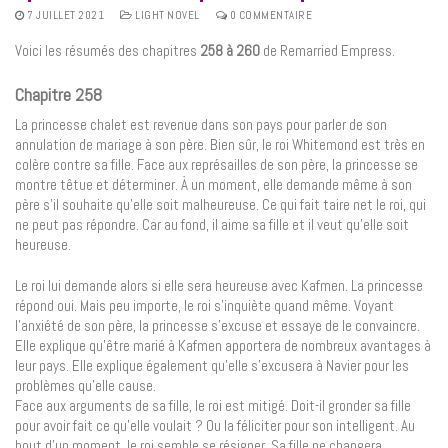
7 JUILLET 2021
LIGHT NOVEL
0 COMMENTAIRE
Voici les résumés des chapitres
258 à 260
de Remarried Empress.
Chapitre 258
La princesse chalet est revenue dans son pays pour parler de son
annulation de mariage à son père. Bien sûr, le roi Whitemond est très en
colère contre sa fille. Face aux représailles de son père, la princesse se
montre têtue et déterminer. À un moment, elle demande même à son
père s’il souhaite qu’elle soit malheureuse. Ce qui fait taire net le roi, qui
ne peut pas répondre. Car au fond, il aime sa fille et il veut qu’elle soit
heureuse.
Le roi lui demande alors si elle sera heureuse avec Kafmen. La princesse
répond oui. Mais peu importe, le roi s’inquiète quand même. Voyant
l’anxiété de son père, la princesse s’excuse et essaye de le convaincre.
Elle explique qu’être marié à Kafmen apportera de nombreux avantages à
leur pays. Elle explique également qu’elle s’excusera à Navier pour les
problèmes qu’elle cause.
Face aux arguments de sa fille, le roi est mitigé. Doit-il gronder sa fille
pour avoir fait ce qu’elle voulait ? Ou la féliciter pour son intelligent. Au
bout d’un moment, le roi semble se résigner. Sa fille ne changera