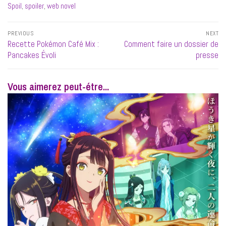
Spoil
,
spoiler
,
web novel
Navigation
PREVIOUS
NEXT
de
Previous
Next
Recette Pokémon Café Mix :
Comment faire un dossier de
l’article
post:
post:
Pancakes Évoli
presse
Vous aimerez peut-étre...