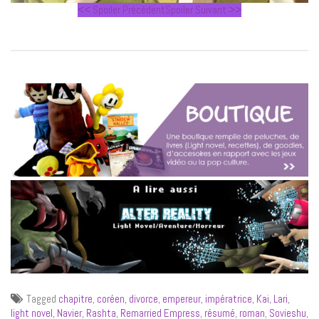
<< Spoiler Précédent
Spoiler Suivant >>
Tagged
chapitre
,
coréen
,
divorce
,
empereur
,
impératrice
,
Kai
,
Lari
,
light novel
,
Navier
,
Rashta
,
Remarried Empress
,
résumé
,
roman
,
Sovieshu
,