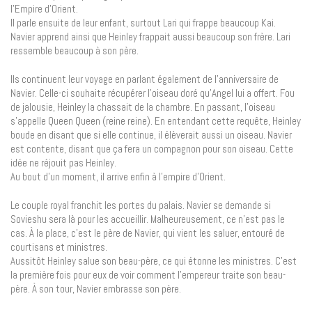
l’Empire d’Orient.
Il parle ensuite de leur enfant, surtout Lari qui frappe beaucoup Kai.
Navier apprend ainsi que Heinley frappait aussi beaucoup son frère. Lari
ressemble beaucoup à son père.
Ils continuent leur voyage en parlant également de l’anniversaire de
Navier. Celle-ci souhaite récupérer l’oiseau doré qu’Angel lui a offert. Fou
de jalousie, Heinley la chassait de la chambre. En passant, l’oiseau
s’appelle Queen Queen (reine reine). En entendant cette requête, Heinley
boude en disant que si elle continue, il élèverait aussi un oiseau. Navier
est contente, disant que ça fera un compagnon pour son oiseau. Cette
idée ne réjouit pas Heinley.
Au bout d’un moment, il arrive enfin à l’empire d’Orient.
Le couple royal franchit les portes du palais. Navier se demande si
Sovieshu sera là pour les accueillir. Malheureusement, ce n’est pas le
cas. À la place, c’est le père de Navier, qui vient les saluer, entouré de
courtisans et ministres.
Aussitôt Heinley salue son beau-père, ce qui étonne les ministres. C’est
la première fois pour eux de voir comment l’empereur traite son beau-
père. À son tour, Navier embrasse son père.