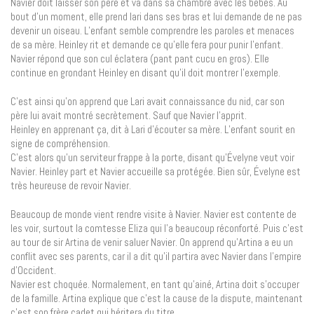
Navier doit laisser son père et va dans sa chambre avec les bébés. Au
bout d’un moment, elle prend lari dans ses bras et lui demande de ne pas
devenir un oiseau. L’enfant semble comprendre les paroles et menaces
de sa mère. Heinley rit et demande ce qu’elle fera pour punir l’enfant.
Navier répond que son cul éclatera (pant pant cucu en gros). Elle
continue en grondant Heinley en disant qu’il doit montrer l’exemple.
C’est ainsi qu’on apprend que Lari avait connaissance du nid, car son
père lui avait montré secrètement. Sauf que Navier l’apprit.
Heinley en apprenant ça, dit à Lari d’écouter sa mère. L’enfant sourit en
signe de compréhension.
C’est alors qu’un serviteur frappe à la porte, disant qu’Évelyne veut voir
Navier. Heinley part et Navier accueille sa protégée. Bien sûr, Évelyne est
très heureuse de revoir Navier.
Beaucoup de monde vient rendre visite à Navier. Navier est contente de
les voir, surtout la comtesse Eliza qui l’a beaucoup réconforté. Puis c’est
au tour de sir Artina de venir saluer Navier. On apprend qu’Artina a eu un
conflit avec ses parents, car il a dit qu’il partira avec Navier dans l’empire
d’Occident.
Navier est choquée. Normalement, en tant qu’ainé, Artina doit s’occuper
de la famille. Artina explique que c’est la cause de la dispute, maintenant
c’est son frère cadet qui héritera du titre.