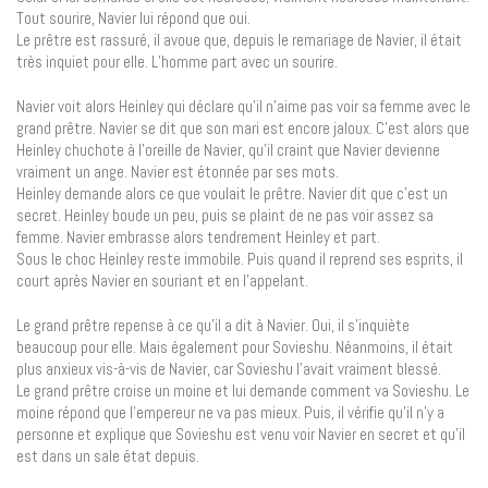
Tout sourire, Navier lui répond que oui.
Le prêtre est rassuré, il avoue que, depuis le remariage de Navier, il était
très inquiet pour elle. L’homme part avec un sourire.
Navier voit alors Heinley qui déclare qu’il n’aime pas voir sa femme avec le
grand prêtre. Navier se dit que son mari est encore jaloux. C’est alors que
Heinley chuchote à l’oreille de Navier, qu’il craint que Navier devienne
vraiment un ange. Navier est étonnée par ses mots.
Heinley demande alors ce que voulait le prêtre. Navier dit que c’est un
secret. Heinley boude un peu, puis se plaint de ne pas voir assez sa
femme. Navier embrasse alors tendrement Heinley et part.
Sous le choc Heinley reste immobile. Puis quand il reprend ses esprits, il
court après Navier en souriant et en l’appelant.
Le grand prêtre repense à ce qu’il a dit à Navier. Oui, il s’inquiète
beaucoup pour elle. Mais également pour Sovieshu. Néanmoins, il était
plus anxieux vis-à-vis de Navier, car Sovieshu l’avait vraiment blessé.
Le grand prêtre croise un moine et lui demande comment va Sovieshu. Le
moine répond que l’empereur ne va pas mieux. Puis, il vérifie qu’il n’y a
personne et explique que Sovieshu est venu voir Navier en secret et qu’il
est dans un sale état depuis.