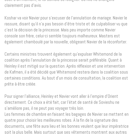
clairement pas d’avis.
Koshar va voir Navier pour s’excuser de l’annulation de mariage. Navier le
rassure, disant qu’il n’a pas besoin d’être triste et de culpabiliser vu que
c’est la décision de la princesse. Mais peu importe comme Navier
console son frère, celui-ci semble toujours malheureux. Masters est
également chamboulé par la nouvelle, obligeant Navier de la réconforter.
Certains ministres trouvent également qu’expulser Whitemond de la
coalition après l’annulation de la princesse serait préférable. Quant à
Heinley il est mitigé sur la question. Après réflexion et une intervention
de Kafmen, il a été décidé que Whitemond restera dans la coalition sous
certaines conditions. Au bout d’un mois de consultation, la coalition est
prête à être créée.
Pour signer l’alliance, Heinley et Navier vont aller à l’empire d’Orient
directement. Ce choix a été fait, car l’état de santé de Sovieshu ne
s’améliore pas, il ne peut pas voyager très loin.
Les femmes de chambre en faisant les bagages de Navier se mettent en
quatre pour choisir les meilleures robes. À la fin de la signature des
documents, une fête aura lieu et les bonnes veulent que leur impératrice
soit la plus belle. Mais surtout que ses vêtements montrent aux autres