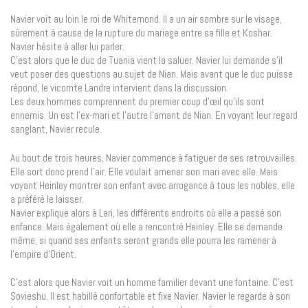
Navier voit au loin le roi de Whitemond. Il a un air sombre sur le visage,
sûrement à cause de la rupture du mariage entre sa fille et Koshar.
Navier hésite à aller lui parler.
C’est alors que le duc de Tuania vient la saluer. Navier lui demande s’il
veut poser des questions au sujet de Nian. Mais avant que le duc puisse
répond, le vicomte Landre intervient dans la discussion.
Les deux hommes comprennent du premier coup d’œil qu’ils sont
ennemis. Un est l’ex-mari et l’autre l’amant de Nian. En voyant leur regard
sanglant, Navier recule.
Au bout de trois heures, Navier commence à fatiguer de ses retrouvailles.
Elle sort donc prend l’air. Elle voulait amener son mari avec elle. Mais
voyant Heinley montrer son enfant avec arrogance à tous les nobles, elle
a préféré le laisser.
Navier explique alors à Lari, les différents endroits où elle a passé son
enfance. Mais également où elle a rencontré Heinley. Elle se demande
même, si quand ses enfants seront grands elle pourra les ramener à
l’empire d’Orient.
C’est alors que Navier voit un homme familier devant une fontaine. C’est
Sovieshu. Il est habillé confortable et fixe Navier. Navier le regarde à son