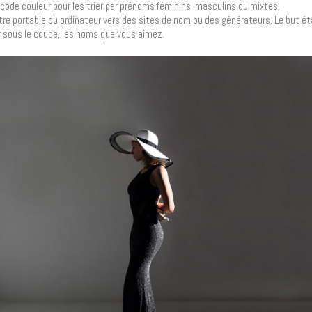
code couleur pour les trier par prénoms féminins, masculins ou mixtes.
otre portable ou ordinateur vers des sites de nom ou des générateurs. Le but é
er sous le coude, les noms que vous aimez.