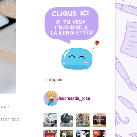
Instagram
lescreasde_rose
A à Z.
ation, tout