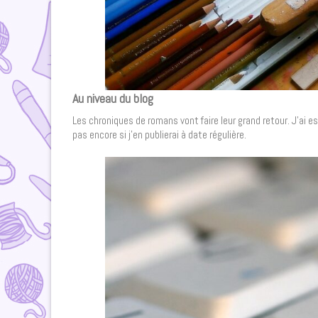
Au niveau du blog
Les chroniques de romans vont faire leur grand retour. J’ai es
pas encore si j’en publierai à date régulière.