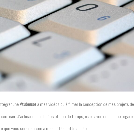
intégrer une
Vtubeuse
à mes vidéos ou à filmer la conception de mes projets de 
crétiser. J’ai beaucoup d’idées et peu de temps, mais avec une bonne organis
ère que vous serez encore à mes côtés cette année.