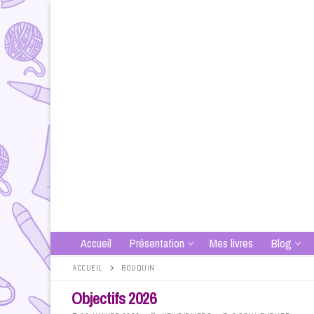
Aller
au
contenu
Accueil
Présentation
Mes livres
Blog
ACCUEIL
BOUQUIN
Objectifs 2026