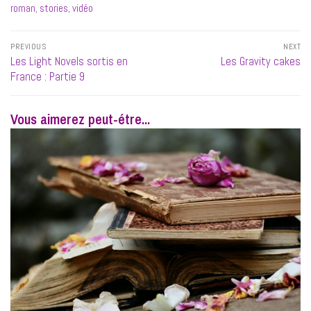
roman
,
stories
,
vidéo
Navigation
PREVIOUS
NEXT
de
Previous
Next
Les Light Novels sortis en
Les Gravity cakes
l’article
post:
post:
France : Partie 9
Vous aimerez peut-étre...