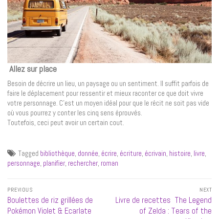
Allez sur place
Besoin de décrire un lieu, un paysage ou un sentiment. Il suffit parfois de
faire le déplacement pour ressentir et mieux raconter ce que doit vivre
votre personnage. C’est un moyen idéal pour que le récit ne soit pas vide
où vous pourrez y conter les cinq sens éprouvés.
Toutefois, ceci peut avoir un certain cout.
Tagged
bibliothèque
,
donnée
,
écrire
,
écriture
,
écrivain
,
histoire
,
livre
,
personnage
,
planifier
,
rechercher
,
roman
Navigation
PREVIOUS
NEXT
de
Previous
Next
Boulettes de riz grillées de
Livre de recettes The Legend
l’article
post:
post:
Pokémon Violet & Ecarlate
of Zelda : Tears of the