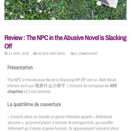
Review : The NPC in the Abusive Novel is Slacking
Off
24 AVRIL 2026
REVIEW WEB NOVEL
0 COMMENTAIRE
Présentation
The NPC in the Abusive Novel is Slacking Off Off est un
Web Novel
chinois écrit par 我算什么小饼干. L’histoire se compose de
408
chapitres
et il est terminé.
La quatrième de couverture
«
Il existe dans ce monde un genre littéraire appelé « littérature
abusive », qui prend plaisir à torturer le protagoniste, qui souffre
tellement qu’il reste à peine humain. Ils apparaissent souvent dans