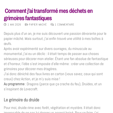
Comment j’ai transformé mes déchets en
grimoires fantastiques
1 MAI 2026
PAPIER MACHÉ
1 COMMENTAIRE
Depuis plus d’un an, je me suis découvert une passion dévorante pour le
papier mâché. Mais surtout, j’ai enfin trouvé une utilité à mes boîtes à
œufs.
Après avoir expérimenté sur divers ouvrages, du minuscule au
monumental, j’ai eu un déclic : il était temps de passer aux choses
sérieuses pour décorer mon atelier. Étant une fan absolue de fantastique
et d’horreur, l’idée s’est imposée d’elle-même : créer une collection de
grimoires pour décorer mes étagères.
J’ai donc déniché des faux livres en carton (vous savez, ceux qui sont
creux) chez Action, et je m’y suis mise !
Au programme
: Dragons (parce que ça crache du feu), Druides, et un
s’inspirant de Lovecraft.
Le grimoire du druide
Pour moi, druide rime avec forêt, végétation et mystère. Il était donc
impensable de ne pas lui donner un aspect boisé. Pour ce faire, j’ai