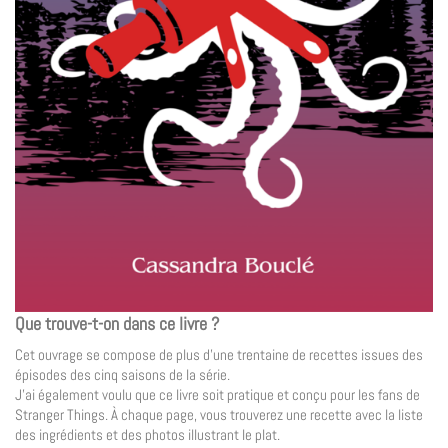
Que trouve-t-on dans ce livre ?
Cet ouvrage se compose de plus d’une trentaine de recettes issues des
épisodes des cinq saisons de la série.
J’ai également voulu que ce livre soit pratique et conçu pour les fans de
Stranger Things. À chaque page, vous trouverez une recette avec la liste
des ingrédients et des photos illustrant le plat.