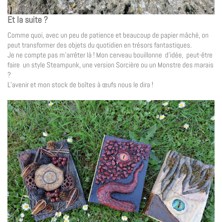
Et la suite ?
Comme quoi, avec un peu de patience et beaucoup de papier mâché, on
peut transformer des objets du quotidien en trésors fantastiques.
Je ne compte pas m’arrêter là ! Mon cerveau bouillonne d’idée, peut-être
faire un style Steampunk, une version Sorcière ou un Monstre des marais
?
L’avenir et mon stock de boîtes à œufs nous le dira !