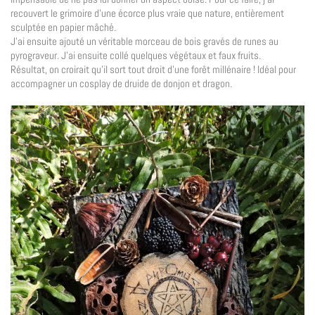
recouvert le grimoire d’une écorce plus vraie que nature, entièrement
sculptée en papier mâché.
J’ai ensuite ajouté un véritable morceau de bois gravés de runes au
pyrograveur. J’ai ensuite collé quelques végétaux et faux fruits.
Résultat, on croirait qu’il sort tout droit d’une forêt millénaire ! Idéal pour
accompagner un cosplay de druide de donjon et dragon.