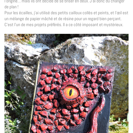
l’origine… mais ils ont décidé de se briser en deux. J’ai donc dû changer
de plan !
Pour les écailles, j’ai utilisé des petits cailloux collés et peints, et l’œil est
un mélange de papier mâché et de résine pour un regard bien perçant.
C’est l’un de mes projets préférés. Il a ce côté imposant et mystérieux.