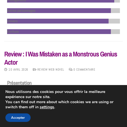
Protagoniste
Autres personnages
Univers
Ecriture
Review : I Was Mistaken as a Monstrous Genius
Actor
10 AVRIL 2026
REVIEW WEB NOVEL
0 COMMENTAIRE
Présentation
Nous utilisons des cookies pour vous offrir la meilleure
I Was Mistaken as a Monstrous Genius Acto
r est un
Web Novel
expérience sur notre site.
corréen écrit par 장탄. L’histoire se compose de
481 chapitres
et il
You can find out more about which cookies we are using or
est terminé.
switch them off in
settings
.
La quatrième de couverture
Accepter
«
Moi, Kang Woojin, j’avais abandonné mon travail de designer pour me