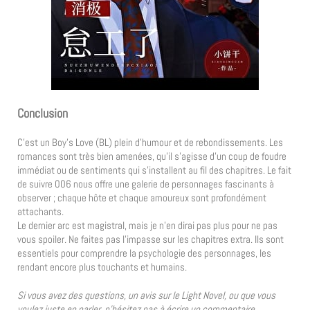
Conclusion
C’est un Boy’s Love (BL) plein d’humour et de rebondissements. Les
romances sont très bien amenées, qu’il s’agisse d’un coup de foudre
immédiat ou de sentiments qui s’installent au fil des chapitres. Le fait
de suivre 006 nous offre une galerie de personnages fascinants à
observer ; chaque hôte et chaque amoureux sont profondément
attachants.
Le dernier arc est magistral, mais je n’en dirai pas plus pour ne pas
vous spoiler. Ne faites pas l’impasse sur les chapitres extra. Ils sont
essentiels pour comprendre la psychologie des personnages, les
rendant encore plus touchants et humains.
Si vous avez des questions, un avis sur le Light Novel, ou que vous
voulez juste en parler, n’hésitez pas à écrire un commentaire.