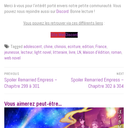
Merci à vous pour l’intérêt porté envers notre petite communauté. Vous
pouvez nous rejoindre aussi sur
Discord
. Bonne lecture !
Vous pouvez les retrouver via ces différents liens
:
Site Web
Discord
Tagged
adolescent
,
chine
,
chinois
,
ecriture
,
edition
,
France
,
jeunesse
,
lecteur
,
light novel
,
litteraire
,
livre
,
LN
,
Maison d’édition
,
roman
,
web novel
Navigation
PREVIOUS
NEXT
de
Previous
Next
Spoiler Remarried Empress –
Spoiler Remarried Empress –
l’article
post:
post:
Chapitre 299 à 301
Chapitre 302 à 304
Vous aimerez peut-étre...