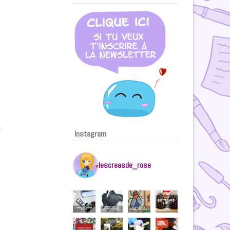
.
Instagram
lescreasde_rose