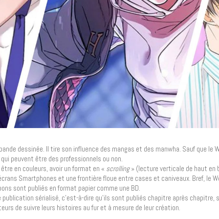
e bande dessinée. Il tire son influence des mangas et des manwha. Sauf que le
 qui peuvent être des professionnels ou non.
tre en couleurs, avoir un format en «
scrolling
» (lecture verticale de haut en b
rans Smartphones et une frontière floue entre cases et caniveaux. Bref, le W
toons sont publiés en format papier comme une BD.
ublication sérialisé, c’est-à-dire qu’ils sont publiés chapitre après chapitre,
teurs de suivre leurs histoires au fur et à mesure de leur création.