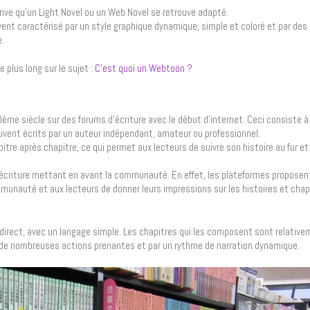
rrive qu’un Light Novel ou un Web Novel se retrouve adapté.
ent caractérisé par un style graphique dynamique, simple et coloré et par des 
e.
e plus long sur le sujet :
C’est quoi un Webtoon ?
me siècle sur des forums d’écriture avec le début d’internet. Ceci consiste à 
ouvent écrits par un auteur indépendant, amateur ou professionnel.
itre après chapitre, ce qui permet aux lecteurs de suivre son histoire au fur e
’écriture mettant en avant la communauté. En effet, les plateformes propose
unauté et aux lecteurs de donner leurs impressions sur les histoires et chapi
direct, avec un langage simple. Les chapitres qui les composent sont relative
 de nombreuses actions prenantes et par un rythme de narration dynamique.