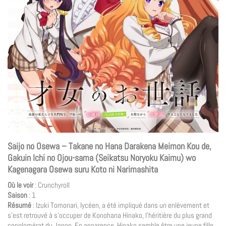
Saijo no Osewa – Takane no Hana Darakena Meimon Kou de,
Gakuin Ichi no Ojou-sama (Seikatsu Noryoku Kaimu) wo
Kagenagara Osewa suru Koto ni Narimashita
Où le voir
: Crunchyroll
Saison
: 1
Résumé
: Izuki Tomonari, lycéen, a été impliqué dans un enlèvement et
s’est retrouvé à s’occuper de Konohana Hinako, l’héritière du plus grand
conglomérat du Japon. En apparence, Hinako semble être une jeune fille