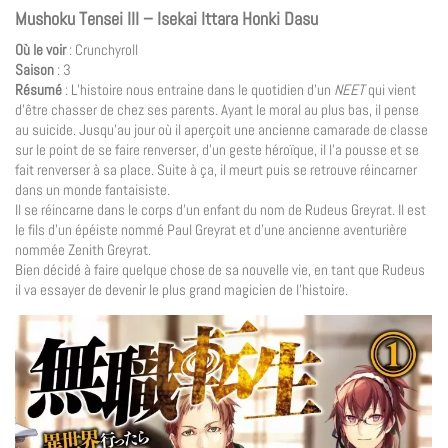
Mushoku Tensei III – Isekai Ittara Honki Dasu
Où le voir
: Crunchyroll
Saison
: 3
Résumé
: L’histoire nous entraine dans le quotidien d’un
NEET
qui vient
d’être chasser de chez ses parents. Ayant le moral au plus bas, il pense
au suicide. Jusqu’au jour où il aperçoit une ancienne camarade de classe
sur le point de se faire renverser, d’un geste héroïque, il l’a pousse et se
fait renverser à sa place. Suite à ça, il meurt puis se retrouve réincarner
dans un monde fantaisiste.
Il se réincarne dans le corps d’un enfant du nom de Rudeus Greyrat. Il est
le fils d’un épéiste nommé Paul Greyrat et d’une ancienne aventurière
nommée Zenith Greyrat.
Bien décidé à faire quelque chose de sa nouvelle vie, en tant que Rudeus
il va essayer de devenir le plus grand magicien de l’histoire.