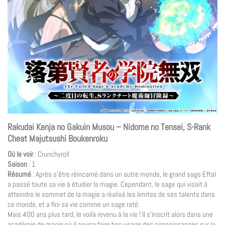
Rakudai Kenja no Gakuin Musou – Nidome no Tensei, S-Rank
Cheat Majutsushi Boukenroku
Où le voir
: Crunchyroll
Saison
: 1
Résumé
: Après s’être réincarné dans un autre monde, le grand sage Eftal
a passé toute sa vie à étudier la magie. Cependant, le sage qui visait à
atteindre le sommet de la magie a réalisé les limites de ses talents dans
ce monde, et a fini sa vie comme un sage raté.
Mais 400 ans plus tard, le voilà revenu à la vie ! Il s’inscrit alors dans une
académie de magie où il pourra faire bon usage des connaissances sur la