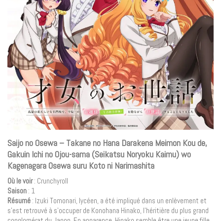
Saijo no Osewa – Takane no Hana Darakena Meimon Kou de,
Gakuin Ichi no Ojou-sama (Seikatsu Noryoku Kaimu) wo
Kagenagara Osewa suru Koto ni Narimashita
Où le voir
: Crunchyroll
Saison
: 1
Résumé
: Izuki Tomonari, lycéen, a été impliqué dans un enlèvement et
s’est retrouvé à s’occuper de Konohana Hinako, l’héritière du plus grand
conglomérat du Japon. En apparence, Hinako semble être une jeune fille