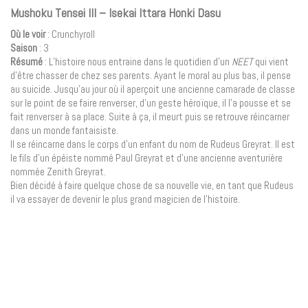
Mushoku Tensei III – Isekai Ittara Honki Dasu
Où le voir
: Crunchyroll
Saison
: 3
Résumé
: L’histoire nous entraine dans le quotidien d’un
NEET
qui vient
d’être chasser de chez ses parents. Ayant le moral au plus bas, il pense
au suicide. Jusqu’au jour où il aperçoit une ancienne camarade de classe
sur le point de se faire renverser, d’un geste héroïque, il l’a pousse et se
fait renverser à sa place. Suite à ça, il meurt puis se retrouve réincarner
dans un monde fantaisiste.
Il se réincarne dans le corps d’un enfant du nom de Rudeus Greyrat. Il est
le fils d’un épéiste nommé Paul Greyrat et d’une ancienne aventurière
nommée Zenith Greyrat.
Bien décidé à faire quelque chose de sa nouvelle vie, en tant que Rudeus
il va essayer de devenir le plus grand magicien de l’histoire.