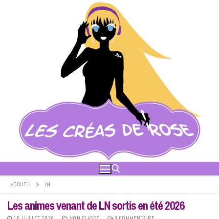
Aller
au
contenu
ACCUEIL
LN
Les animes venant de LN sortis en été 2026
Rechercher :
10 JUILLET 2026
NON CLASSÉ
0 COMMENTAIRE