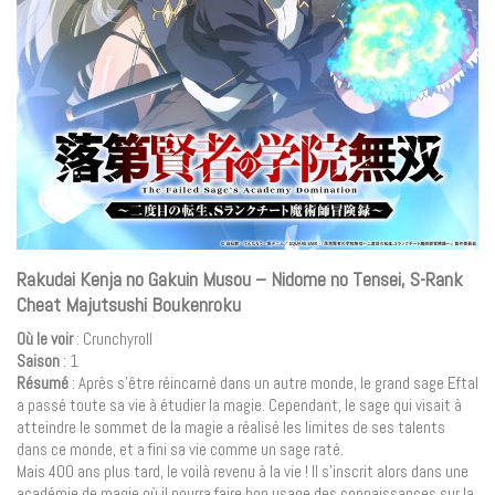
Rakudai Kenja no Gakuin Musou – Nidome no Tensei, S-Rank
Cheat Majutsushi Boukenroku
Où le voir
: Crunchyroll
Saison
: 1
Résumé
: Après s’être réincarné dans un autre monde, le grand sage Eftal
a passé toute sa vie à étudier la magie. Cependant, le sage qui visait à
atteindre le sommet de la magie a réalisé les limites de ses talents
dans ce monde, et a fini sa vie comme un sage raté.
Mais 400 ans plus tard, le voilà revenu à la vie ! Il s’inscrit alors dans une
académie de magie où il pourra faire bon usage des connaissances sur la