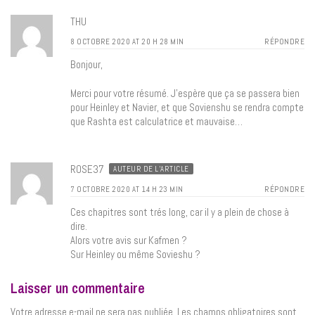
THU
8 OCTOBRE 2020 AT 20 H 28 MIN
RÉPONDRE
Bonjour,
Merci pour votre résumé. J’espère que ça se passera bien
pour Heinley et Navier, et que Sovienshu se rendra compte
que Rashta est calculatrice et mauvaise…
ROSE37
AUTEUR DE L’ARTICLE
7 OCTOBRE 2020 AT 14 H 23 MIN
RÉPONDRE
Ces chapitres sont trés long, car il y a plein de chose à
dire.
Alors votre avis sur Kafmen ?
Sur Heinley ou même Sovieshu ?
Laisser un commentaire
Votre adresse e-mail ne sera pas publiée.
Les champs obligatoires sont