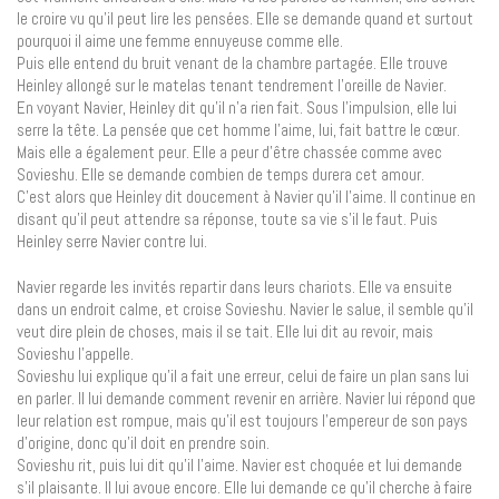
le croire vu qu’il peut lire les pensées. Elle se demande quand et surtout
pourquoi il aime une femme ennuyeuse comme elle.
Puis elle entend du bruit venant de la chambre partagée. Elle trouve
Heinley allongé sur le matelas tenant tendrement l’oreille de Navier.
En voyant Navier, Heinley dit qu’il n’a rien fait. Sous l’impulsion, elle lui
serre la tête. La pensée que cet homme l’aime, lui, fait battre le cœur.
Mais elle a également peur. Elle a peur d’être chassée comme avec
Sovieshu. Elle se demande combien de temps durera cet amour.
C’est alors que Heinley dit doucement à Navier qu’il l’aime. Il continue en
disant qu’il peut attendre sa réponse, toute sa vie s’il le faut. Puis
Heinley serre Navier contre lui.
Navier regarde les invités repartir dans leurs chariots. Elle va ensuite
dans un endroit calme, et croise Sovieshu. Navier le salue, il semble qu’il
veut dire plein de choses, mais il se tait. Elle lui dit au revoir, mais
Sovieshu l’appelle.
Sovieshu lui explique qu’il a fait une erreur, celui de faire un plan sans lui
en parler. Il lui demande comment revenir en arrière. Navier lui répond que
leur relation est rompue, mais qu’il est toujours l’empereur de son pays
d’origine, donc qu’il doit en prendre soin.
Sovieshu rit, puis lui dit qu’il l’aime. Navier est choquée et lui demande
s’il plaisante. Il lui avoue encore. Elle lui demande ce qu’il cherche à faire