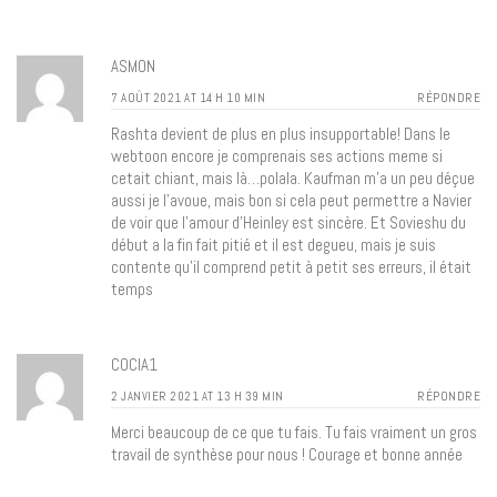
ASMON
7 AOÛT 2021 AT 14 H 10 MIN
RÉPONDRE
Rashta devient de plus en plus insupportable! Dans le
webtoon encore je comprenais ses actions meme si
cetait chiant, mais là…polala. Kaufman m’a un peu déçue
aussi je l’avoue, mais bon si cela peut permettre a Navier
de voir que l’amour d’Heinley est sincère. Et Sovieshu du
début a la fin fait pitié et il est degueu, mais je suis
contente qu’il comprend petit à petit ses erreurs, il était
temps
COCIA1
2 JANVIER 2021 AT 13 H 39 MIN
RÉPONDRE
Merci beaucoup de ce que tu fais. Tu fais vraiment un gros
travail de synthèse pour nous ! Courage et bonne année