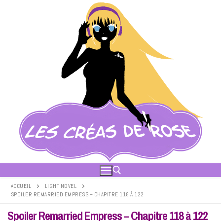
Aller
au
contenu
ACCUEIL
LIGHT NOVEL
SPOILER REMARRIED EMPRESS – CHAPITRE 118 À 122
Rechercher :
Spoiler Remarried Empress – Chapitre 118 à 122