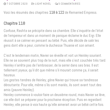
7 OCTOBRE 2020
LIGHT NOVEL
5 COMMENTAIRES
Voici les résumés des chapitres
118 à 122
de Remarried Empress.
Chapitre 118
Confuse, Rashta se précipite dans sa chambre. Elle s’inquiète de l’état
de l’empereur et dans un moment de panique réclame le duc Ergi. Elle
réussit à se calmer en pensant au bébé. Puis, elle décide de salir les
gens dont elle a peur, comme la duchesse Thuanie et son amant.
C’est le lendemain matin, Navier se réveille et voit un Heinley souriant.
Elle ne se souvient plus trop de la nuit, mais elle s’est couchée très tard.
Heinley n’arrête pas de l’embrasser, de la serrer dans ses bras. Il est
tellement joyeux, qu’il dit que même s’il mourait comme ça, il serait
heureux.
Les gestes tendres de Heinley, gène Navier qui trouve sa tendresse
déroutante. Pour elle, même s’ils sont mariés, ils sont avant tout des
amis (pauvre Heinley).
Heinley commence à vouloir faire un deuxième round, mais Navier se lève,
car elle doit se préparer pour la prochaine réception. Puis en regardant
Heinley, elle pense à voix haute qu’elle aimerait avoir un bébé cette fois.