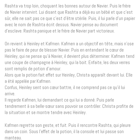
Rashta va trop loin, choquant les bonnes autour de Navier. Puis le frère
de Navier intervint. Lui disant que Rashta a déjà eu un bébé et que c’est
sûr, elle ne sait pas ce que c’est d’être stérile. Puis, il lui parle d’un papier
avec le nom de Rashta écrit dessus. Navier pense au document
d’esclave. Rashta panique et le frère de Navier part victorieux.
On revient à Heinley et Kafmen. Kafmen a un objectif en tête, mais n’ose
pas le faire de peur de blesser Navier. Puis en entendant le cœur de
Heinley, qui ne pense qu’à Navier, il devient plus déterminer. Kafmen tend
une coupe de champagne à Heinley, qui la boit. Enfaite, les deux verres
sont remplis de potion d’amour.
Alors que la potion fait effet sur Heinley, Christa apparaît devant lui. Elle
a été appelée par Kafmen.
Confus, Heinley sent son cœur battre, il ne comprend pas ce qu’il lui
arrive.
Il regarde Kafmen, lui demandant ce qui lui a donné. Puis parle
tendrement à sa belle-sœur sans pouvoir se contrôler. Christa profite de
la situation et se montre tendre avec Heinley.
Kafmen regrette son geste, et fuit. Puis il rencontre Rashta, qui pleure
dans un coin. Sous l’effet de la potion, il la console et lui passe son
manteau.