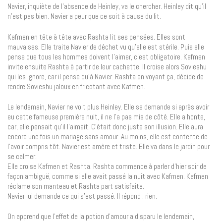
Navier, inquiète de l’absence de Heinley, va le chercher. Heinley dit qu’il
n’est pas bien. Navier a peur que ce soit à cause du lit.
Kafmen en tête à tête avec Rashta lit ses pensées. Elles sont
mauvaises. Elle traite Navier de déchet vu qu’elle est stérile. Puis elle
pense que tous les hommes doivent l’aimer, c’est obligatoire. Kafmen
invite ensuite Rashta à partir de leur cachette. Il croise alors Sovieshu
qui les ignore, car il pense qu’à Navier. Rashta en voyant ça, décide de
rendre Sovieshu jaloux en fricotant avec Kafmen.
Le lendemain, Navier ne voit plus Heinley. Elle se demande si après avoir
eu cette fameuse première nuit, il ne l’a pas mis de côté. Elle a honte,
car, elle pensait qu’il l’aimait. C’était donc juste son illusion. Elle aura
encore une fois un mariage sans amour. Au moins, elle est contente de
l’avoir compris tôt. Navier est amère et triste. Elle va dans le jardin pour
se calmer.
Elle croise Kafmen et Rashta. Rashta commence à parler d’hier soir de
façon ambiguë, comme si elle avait passé la nuit avec Kafmen. Kafmen
réclame son manteau et Rashta part satisfaite.
Navier lui demande ce qui s’est passé. Il répond : rien.
On apprend que l’effet de la potion d’amour a disparu le lendemain,