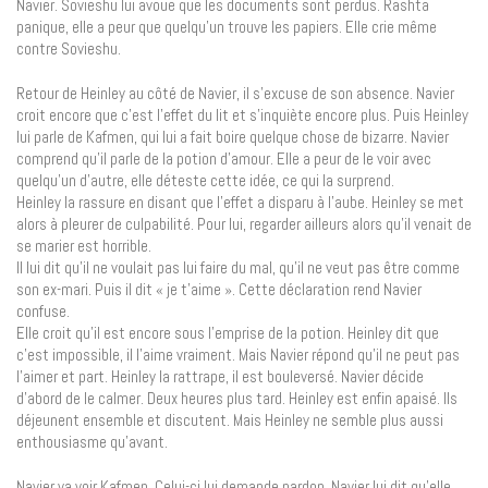
Navier. Sovieshu lui avoue que les documents sont perdus. Rashta
panique, elle a peur que quelqu’un trouve les papiers. Elle crie même
contre Sovieshu.
Retour de Heinley au côté de Navier, il s’excuse de son absence. Navier
croit encore que c’est l’effet du lit et s’inquiète encore plus. Puis Heinley
lui parle de Kafmen, qui lui a fait boire quelque chose de bizarre. Navier
comprend qu’il parle de la potion d’amour. Elle a peur de le voir avec
quelqu’un d’autre, elle déteste cette idée, ce qui la surprend.
Heinley la rassure en disant que l’effet a disparu à l’aube. Heinley se met
alors à pleurer de culpabilité. Pour lui, regarder ailleurs alors qu’il venait de
se marier est horrible.
Il lui dit qu’il ne voulait pas lui faire du mal, qu’il ne veut pas être comme
son ex-mari. Puis il dit « je t’aime ». Cette déclaration rend Navier
confuse.
Elle croit qu’il est encore sous l’emprise de la potion. Heinley dit que
c’est impossible, il l’aime vraiment. Mais Navier répond qu’il ne peut pas
l’aimer et part. Heinley la rattrape, il est bouleversé. Navier décide
d’abord de le calmer. Deux heures plus tard. Heinley est enfin apaisé. Ils
déjeunent ensemble et discutent. Mais Heinley ne semble plus aussi
enthousiasme qu’avant.
Navier va voir Kafmen. Celui-ci lui demande pardon. Navier lui dit qu’elle