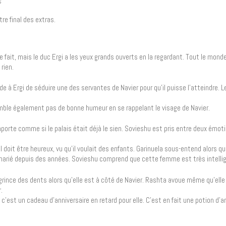
S
re final des extras.
le fait, mais le duc Ergi a les yeux grands ouverts en la regardant. Tout le mond
rien.
nde à Ergi de séduire une des servantes de Navier pour qu’il puisse l’atteindre. L
 semble également pas de bonne humeur en se rappelant le visage de Navier.
mporte comme si le palais était déjà le sien. Sovieshu est pris entre deux émot
’il doit être heureux, vu qu’il voulait des enfants. Garinuela sous-entend alors qu
est marié depuis des années. Sovieshu comprend que cette femme est très intelli
grince des dents alors qu’elle est à côté de Navier. Rashta avoue même qu’elle 
.
e c’est un cadeau d’anniversaire en retard pour elle. C’est en fait une potion d’