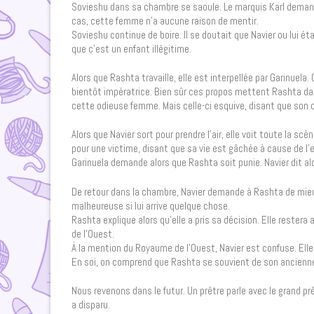
Sovieshu dans sa chambre se saoule. Le marquis Karl demande 
cas, cette femme n’a aucune raison de mentir.
Sovieshu continue de boire. Il se doutait que Navier ou lui ét
que c’est un enfant illégitime.
Alors que Rashta travaille, elle est interpellée par Garinue
bientôt impératrice. Bien sûr ces propos mettent Rashta dan
cette odieuse femme. Mais celle-ci esquive, disant que son co
Alors que Navier sort pour prendre l’air, elle voit toute la sc
pour une victime, disant que sa vie est gâchée à cause de l’
Garinuela demande alors que Rashta soit punie. Navier dit alo
De retour dans la chambre, Navier demande à Rashta de mieux s
malheureuse si lui arrive quelque chose.
Rashta explique alors qu’elle a pris sa décision. Elle reste
de l’Ouest.
À la mention du Royaume de l’Ouest, Navier est confuse. Ell
En soi, on comprend que Rashta se souvient de son ancien
Nous revenons dans le futur. Un prêtre parle avec le grand prê
a disparu.