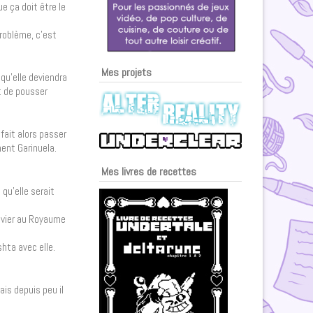
e ça doit être le
problème, c’est
Mes projets
qu’elle deviendra
t de pousser
 fait alors passer
ment Garinuela.
Mes livres de recettes
qu’elle serait
Navier au Royaume
hta avec elle.
ais depuis peu il