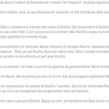
alors si l’enfant de Garinuela est vraiment de l’empereur. Sovieshu répond qu
aient stériles, mais, vu que Garinuela est enceinte, ce doit être Navier. Mais le 
la. Celle-ci commence à chercher des noises à Rashta. Elle avoue même à Rashta 
s une colère folle. C’est une provocation évitant. Mais Rashta craque, tentan
rps appartient à la famille royale.
ène entre Rashta et Garinuela. Navier intervient et récupère Rashta. Garinuela se
empereur… Bref, ça met Rashta dans une colère noire. Celle-ci insulte ouverte
rs qu’elle n’a rien entendu et part avec Rashta.
e conduire. Car celle-ci pourrait lui apporter de grave problème. Navier avoue 
ra avec Navier, elle ne partira pas avec le comte. Elle accompagnera également 
e ne comprend pas les paroles de Rashta. Toutefois, elle promet d’emmener Ras
ne vie, d’où son changement de comportement avec les hommes.
tre, celui-ci prie pour Rashta. Depuis sa mort, son fantôme erre dans la tour, m