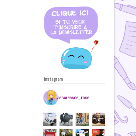
Instagram
lescreasde_rose