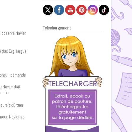
Telechargement
e observe Navier
e duc Ergi largue
ions. Il demande
e Navier doit
gente.
aurait dû tuer
amour. Navier se