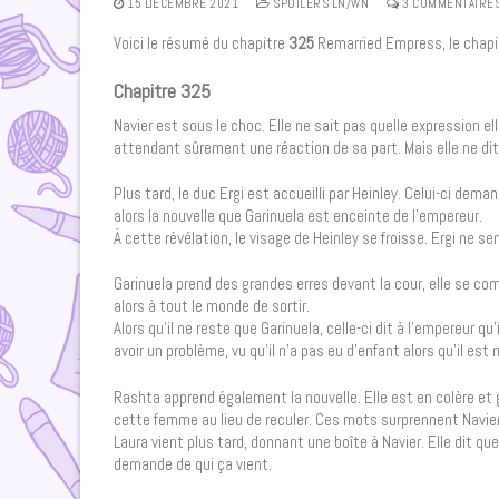
15 DÉCEMBRE 2021
SPOILERS LN/WN
3 COMMENTAIRE
Voici le résumé du chapitre
325
Remarried Empress, le chapit
Chapitre 325
Navier est sous le choc. Elle ne sait pas quelle expression el
attendant sûrement une réaction de sa part. Mais elle ne dit 
Plus tard, le duc Ergi est accueilli par Heinley. Celui-ci dema
alors la nouvelle que Garinuela est enceinte de l’empereur.
À cette révélation, le visage de Heinley se froisse. Ergi ne
Garinuela prend des grandes erres devant la cour, elle se co
alors à tout le monde de sortir.
Alors qu’il ne reste que Garinuela, celle-ci dit à l’empereur qu
avoir un problème, vu qu’il n’a pas eu d’enfant alors qu’il 
Rashta apprend également la nouvelle. Elle est en colère et 
cette femme au lieu de reculer. Ces mots surprennent Navier
Laura vient plus tard, donnant une boîte à Navier. Elle dit qu
demande de qui ça vient.