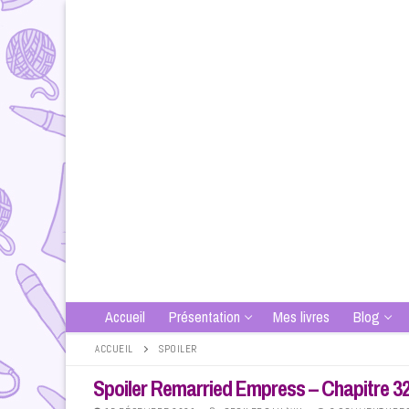
Aller
au
contenu
Accueil
Présentation
Mes livres
Blog
ACCUEIL
SPOILER
Spoiler Remarried Empress – Chapitre 325