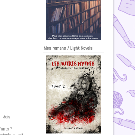
Mes romans / Light Novels
. Mais
nfants ?
ovieshu aurait