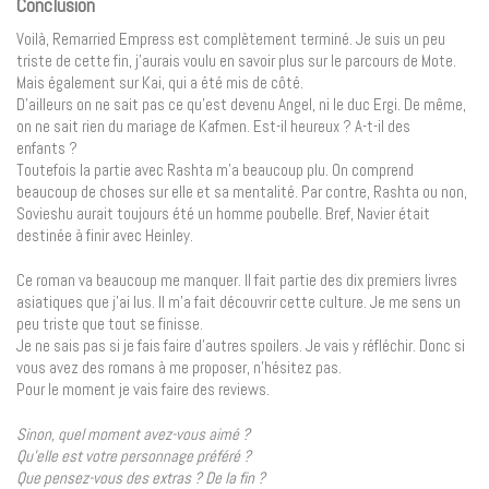
Conclusion
Voilà, Remarried Empress est complètement terminé. Je suis un peu
triste de cette fin, j’aurais voulu en savoir plus sur le parcours de Mote.
Mais également sur Kai, qui a été mis de côté.
D’ailleurs on ne sait pas ce qu’est devenu Angel, ni le duc Ergi. De même,
on ne sait rien du mariage de Kafmen. Est-il heureux ? A-t-il des
enfants ?
Toutefois la partie avec Rashta m’a beaucoup plu. On comprend
beaucoup de choses sur elle et sa mentalité. Par contre, Rashta ou non,
Sovieshu aurait toujours été un homme poubelle. Bref, Navier était
destinée à finir avec Heinley.
Ce roman va beaucoup me manquer. Il fait partie des dix premiers livres
asiatiques que j’ai lus. Il m’a fait découvrir cette culture. Je me sens un
peu triste que tout se finisse.
Je ne sais pas si je fais faire d’autres spoilers. Je vais y réfléchir. Donc si
vous avez des romans à me proposer, n’hésitez pas.
Pour le moment je vais faire des reviews.
Sinon, quel moment avez-vous aimé ?
Qu’elle est votre personnage préféré ?
Que pensez-vous des extras ? De la fin ?