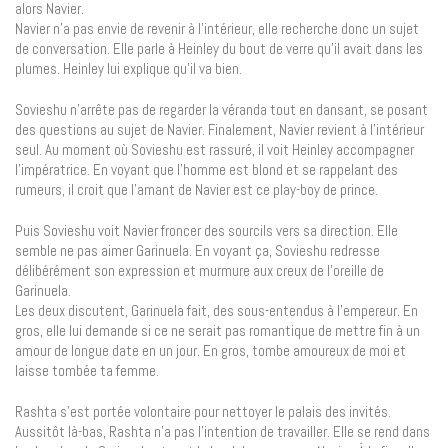
alors Navier.
Navier n’a pas envie de revenir à l’intérieur, elle recherche donc un sujet
de conversation. Elle parle à Heinley du bout de verre qu’il avait dans les
plumes. Heinley lui explique qu’il va bien.
Sovieshu n’arrête pas de regarder la véranda tout en dansant, se posant
des questions au sujet de Navier. Finalement, Navier revient à l’intérieur
seul. Au moment où Sovieshu est rassuré, il voit Heinley accompagner
l’impératrice. En voyant que l’homme est blond et se rappelant des
rumeurs, il croit que l’amant de Navier est ce play-boy de prince.
Puis Sovieshu voit Navier froncer des sourcils vers sa direction. Elle
semble ne pas aimer Garinuela. En voyant ça, Sovieshu redresse
délibérément son expression et murmure aux creux de l’oreille de
Garinuela.
Les deux discutent, Garinuela fait, des sous-entendus à l’empereur. En
gros, elle lui demande si ce ne serait pas romantique de mettre fin à un
amour de longue date en un jour. En gros, tombe amoureux de moi et
laisse tombée ta femme.
Rashta s’est portée volontaire pour nettoyer le palais des invités.
Aussitôt là-bas, Rashta n’a pas l’intention de travailler. Elle se rend dans