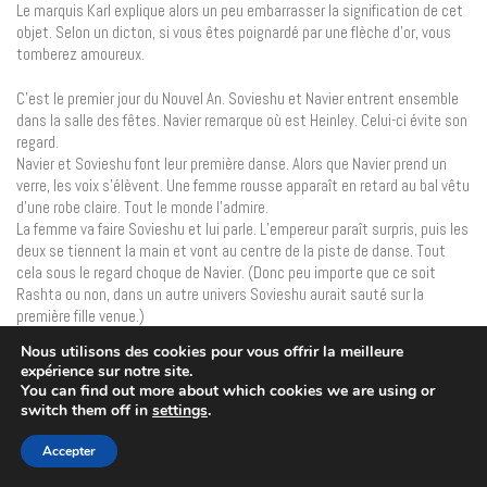
Le marquis Karl explique alors un peu embarrasser la signification de cet
objet. Selon un dicton, si vous êtes poignardé par une flèche d’or, vous
tomberez amoureux.
C’est le premier jour du Nouvel An. Sovieshu et Navier entrent ensemble
dans la salle des fêtes. Navier remarque où est Heinley. Celui-ci évite son
regard.
Navier et Sovieshu font leur première danse. Alors que Navier prend un
verre, les voix s’élèvent. Une femme rousse apparaît en retard au bal vêtu
d’une robe claire. Tout le monde l’admire.
La femme va faire Sovieshu et lui parle. L’empereur paraît surpris, puis les
deux se tiennent la main et vont au centre de la piste de danse. Tout
cela sous le regard choque de Navier. (Donc peu importe que ce soit
Rashta ou non, dans un autre univers Sovieshu aurait sauté sur la
première fille venue.)
Nous utilisons des cookies pour vous offrir la meilleure
Sovieshu jette d’un coup d’œil étrange à Navier. Elle se demande même
expérience sur notre site.
pourquoi il la regarde comme ça. Les femmes de chambre de Navier
You can find out more about which cookies we are using or
viennent parler à Navier de cette mystérieuse femme. Ainsi, Navier
switch them off in
settings
.
apprend son identité.
Voyant que tout le monde la regarde, elle et Sovieshu, tour à tour, Navier
Accepter
décide de partir vers la véranda.