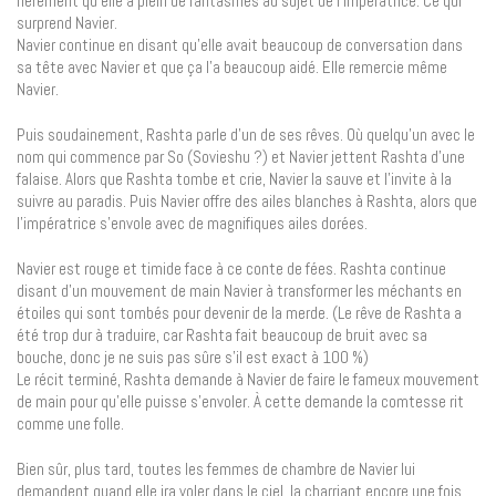
fièrement qu’elle a plein de fantasmes au sujet de l’impératrice. Ce qui
surprend Navier.
Navier continue en disant qu’elle avait beaucoup de conversation dans
sa tête avec Navier et que ça l’a beaucoup aidé. Elle remercie même
Navier.
Puis soudainement, Rashta parle d’un de ses rêves. Où quelqu’un avec le
nom qui commence par So (Sovieshu ?) et Navier jettent Rashta d’une
falaise. Alors que Rashta tombe et crie, Navier la sauve et l’invite à la
suivre au paradis. Puis Navier offre des ailes blanches à Rashta, alors que
l’impératrice s’envole avec de magnifiques ailes dorées.
Navier est rouge et timide face à ce conte de fées. Rashta continue
disant d’un mouvement de main Navier à transformer les méchants en
étoiles qui sont tombés pour devenir de la merde. (Le rêve de Rashta a
été trop dur à traduire, car Rashta fait beaucoup de bruit avec sa
bouche, donc je ne suis pas sûre s’il est exact à 100 %)
Le récit terminé, Rashta demande à Navier de faire le fameux mouvement
de main pour qu’elle puisse s’envoler. À cette demande la comtesse rit
comme une folle.
Bien sûr, plus tard, toutes les femmes de chambre de Navier lui
demandent quand elle ira voler dans le ciel, la charriant encore une fois.