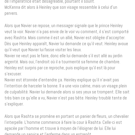
de l’impératrice était désagréable, pourtant il sourit.
McKenna dit alors à Heinley que son visage ressemble à celui d’un
pervers.
Alors que Navier se repose, un messager signale que le prince Heinley
veut la voir. Navier n’a pas envie de le voir vu comment, il s’est comporté
avec Rashta. Mais comme il est un allié, Navier est obligée d’accepter.
Dès que Heinley apparaît, Navier lui demande ce qu’il veut. Heinley avoue
qu’il veut que Navier lui fasse visiter les lieux.
Navier ne veut pas le faire, donc elle lui demande s’il est allé au jardin
argenté. Mais oui, l’endroit où il a tourmenté sa femme de chambre.
Heinley est surpris par ce reproche, puis explique qu’il est là pour
s’excuser.
Navier est étonnée d’entendre ça. Heinley explique qu’il n’avait pas
l’intention de harceler la bonne. Il a une voix calme, mais un visage plein
de culpabilité. Navier lui demande alors si ses yeux se trompent. Elle sait
très bien ce qu’elle a vu, Navier n’est pas bête. Heinley troublé tente de
s’expliquer.
Alors que Rashta se promène en portant un panier de fleurs, un chevalier
l’interpelle. L’homme commence à faire la cour à Rashta. Celle-ci est
agacée par l’homme et trouve à moyen de l’éloigner de lui. Elle lui
demande un service et l’enferme dans un entrepôt.