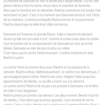
la chambre de Garinuela et met le bordel pour venger Navier. À la fin, elle
pense même à faire la même chose dans la chambre de Sovieshu.
Alors que la chambre est en désordre, Rashta commence à la ranger très
lentement et part. C’est à ce moment que Garinuela arrive et voit l’état
de sa chambre. La femme interpelle Rashta de loin et la questionne.
Rashta répond que la salle était déjà comme ça.
Garinuela est furieuse et gronde Rasta. Celle-ci riposte en pleurant
disant qu’elle est accusée à tort. Comme la scène à lieu dans le couloir
tout le monde voit le comportement de Garinuela en tant qu’invité.
Gênée, Garinuela se met de plus en plus en colère.
C’est alors que le comte Yemil intervient. Il arrête la femme et aide
Rashta à partir.
Le comte Yemil se montre doux avec Rashta et lui propose de la
ramener. Rashta refuse. Malheureusement, le comte n’en démord pas, il
accompagne quand même. Rashta est donc obligée d’aller jusqu’aux
appartements de Heinley, vu qu’elle a menti sur son identité.
Le comte avertit Rashta de ne pas s’en prendre à Garinuela, car le frère
de celle-ci est dangereux.
Rashta prend ça comme une menace. Les deux arrivent devant la porte
de Heinley. C’est alors que le prince apparaît, il est étonné de voir le
comte. Celui-ci salue, Heinley et lui explique qu’il ramène Rashta. Puis il