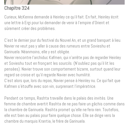
Chapitre 324
Curieux, McKenna demande à Heinley ce qu’il fait. En fait, Heinley écrit
une lettre à Ergi pour lui demander de venir à l’empire d’Orient et
sûrement créer des problèmes.
C’est le dernier jour du festival du Nouvel An, et un grand banquet à lieu.
Navier ne veut pas y aller à cause des rumeurs entre Sovieshu et
Garinuela. Néanmoins, elle y est obligée.
Navier rencontre l’archiduc Kafmen, qui n’arrête pas de regarder Heinley
et Sovieshu tout en fronçant les sourcils. (N’oubliez pas qu’il lit les
pensées). Navier trouve son comportement bizarre, surtout quand leur
regard se croise et qu’il regarde Navier avec humilité.
C’est alors que, lors du repas, Navier pense à Heinley nu. Ce qui fait que
Kafmen s’étouffe avec son vin, surprenant l’impératrice.
Pendant ce temps, Rashta travaille dans le palais des invités. Une
femme de chambre avertit Rashta de ne pas faire un gâchis comme dans
la chambre de Garinuela. Rashta promet qu’elle ne fera rien. Toutefois,
elle est bien au palais pour faire quelque chose. Elle se dirige vers la
chambre du marquis Krantia, le frère de Garinuela.