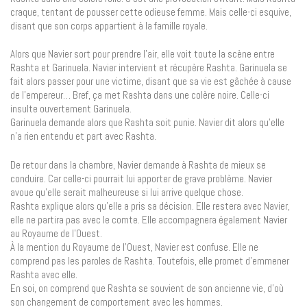
craque, tentant de pousser cette odieuse femme. Mais celle-ci esquive,
disant que son corps appartient à la famille royale.
Alors que Navier sort pour prendre l’air, elle voit toute la scène entre
Rashta et Garinuela. Navier intervient et récupère Rashta. Garinuela se
fait alors passer pour une victime, disant que sa vie est gâchée à cause
de l’empereur… Bref, ça met Rashta dans une colère noire. Celle-ci
insulte ouvertement Garinuela.
Garinuela demande alors que Rashta soit punie. Navier dit alors qu’elle
n’a rien entendu et part avec Rashta.
De retour dans la chambre, Navier demande à Rashta de mieux se
conduire. Car celle-ci pourrait lui apporter de grave problème. Navier
avoue qu’elle serait malheureuse si lui arrive quelque chose.
Rashta explique alors qu’elle a pris sa décision. Elle restera avec Navier,
elle ne partira pas avec le comte. Elle accompagnera également Navier
au Royaume de l’Ouest.
À la mention du Royaume de l’Ouest, Navier est confuse. Elle ne
comprend pas les paroles de Rashta. Toutefois, elle promet d’emmener
Rashta avec elle.
En soi, on comprend que Rashta se souvient de son ancienne vie, d’où
son changement de comportement avec les hommes.