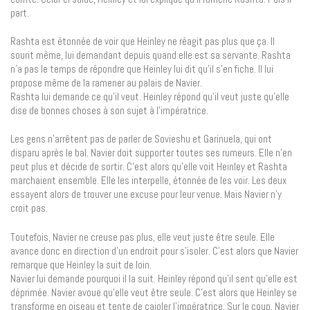
part.
Rashta est étonnée de voir que Heinley ne réagit pas plus que ça. Il
sourit même, lui demandant depuis quand elle est sa servante. Rashta
n’a pas le temps de répondre que Heinley lui dit qu’il s’en fiche. Il lui
propose même de la ramener au palais de Navier.
Rashta lui demande ce qu’il veut. Heinley répond qu’il veut juste qu’elle
dise de bonnes choses à son sujet à l’impératrice.
Les gens n’arrêtent pas de parler de Sovieshu et Garinuela, qui ont
disparu après le bal. Navier doit supporter toutes ses rumeurs. Elle n’en
peut plus et décide de sortir. C’est alors qu’elle voit Heinley et Rashta
marchaient ensemble. Elle les interpelle, étonnée de les voir. Les deux
essayent alors de trouver une excuse pour leur venue. Mais Navier n’y
croit pas.
Toutefois, Navier ne creuse pas plus, elle veut juste être seule. Elle
avance donc en direction d’un endroit pour s’isoler. C’est alors que Navier
remarque que Heinley la suit de loin.
Navier lui demande pourquoi il la suit. Heinley répond qu’il sent qu’elle est
déprimée. Navier avoue qu’elle veut être seule. C’est alors que Heinley se
transforme en oiseau et tente de cajoler l’impératrice. Sur le coup, Navier