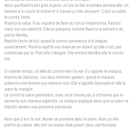
Alors que Rashta est prés à partir, un rire se fait entendre derrière elle. Un
homme a vu toute la scène et a trouvé ça très amusant. C’est un noble,
le comte Yemil.
Rashta le salue. Puis inquiète de faire du tort à l’impératrice, Rashta
ment sur son identité. Elle se présente comme Rashta la servante du
prince Heinley.
Rashta tente de fuir, quand le comte commence à la draguer
ouvertement. Rashta rejette ses avances en disant qu’elle n’est pas
intéressée par lui. Puis elle s’éloigne. Elle entend derrière elle le comte
rire.
En même temps, un allié du comte vient le voir. Il s’appelle le marquis
Krantia de Samonyu. Les deux hommes parlent, quand le marquis
présente une femme aux cheveux roux. Elle s’appelle Garinuela et elle la
sœur du marquis.
Le comte la salue gentiment, mais ne la trouve pas si attirante que la
servante aux cheveux argentés. Le marquis explique alors que sa sœur va
bientôt devenir une personne précieuse.
Alors que c’est le soir, Navier se promène dans le jardin. Alors qu’elle
profite du calme, elle voit un oiseau doré jouant dans une fontaine.