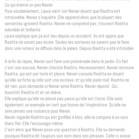
Ce qui énerve un peu Navier.
Puis soudainement, Laura vient voir Navier disant que Rashta est
introuvable. Navier s’inquiète. Elle apprend alors que la plupart des
servantes ignorent Rashta. Navier ne comprend pas, trouvant Rashta
adorable et brillante.
Laura explique que ça eut lieu depuis un accident. Ils ont appris que
Rashta ne savait pas écrire. Seules les esclaves ne savent pas le faire,
donc une rumeur se diffuse dans le palais. Depuis Rashta a été intimidée.
À la fin du repas, Navier sort faire une promenade dans le jardin. En fait
c’est une excuse, Navier cherche Rashta. Heureusement, Navier retrouve
Rashta, qui est par terre et pleure. Navier console Rashta en disant
qu’elle se fiche qu’elle soit une esclave, et qu’elle parle mal. Rashta ne
dit rien, puis demande si Navier aime Rashta. Navier répond : Oui.
Aussitôt Rashta rit et se relève.
Elle explique qu’elle ne pleure pas parce qu’elle est triste. Elle sera
également un exemple en tant que bonne de l’impératrice. Qu’elle ne
sera jamais une nuisance pour Navier.
Navier regarde Rashta qui est gonflée à bloc, elle la compare à un ours
blanc fier. Elle l’encourage même.
C’est alors que Navier pose une question à Rashta. Elle lui demande
pourquoi Rashta dit toujours son nom dans ses phrases. Celle-ci avoue