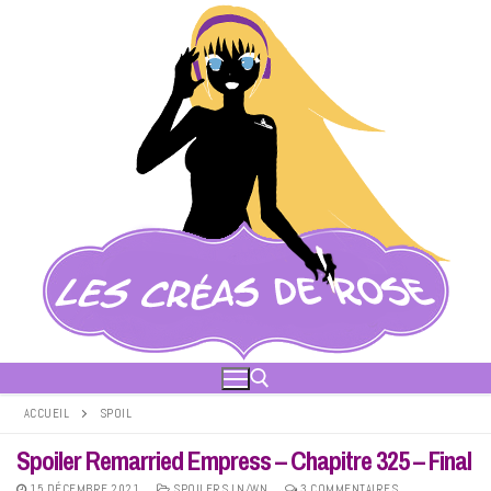
Aller
au
contenu
ACCUEIL
SPOIL
Spoiler Remarried Empress – Chapitre 325 – Final
Rechercher :
15 DÉCEMBRE 2021
SPOILERS LN/WN
3 COMMENTAIRES