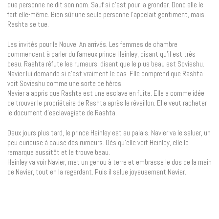
que personne ne dit son nom. Sauf si c’est pour la gronder. Donc elle le
fait elle-même. Bien sûr une seule personne l’appelait gentiment, mais…
Rashta se tue.
Les invités pour le Nouvel An arrivés. Les femmes de chambre
commencent à parler du fameux prince Heinley, disant qu’il est très
beau. Rashta réfute les rumeurs, disant que le plus beau est Sovieshu.
Navier lui demande si c’est vraiment le cas. Elle comprend que Rashta
voit Sovieshu comme une sorte de héros.
Navier a appris que Rashta est une esclave en fuite. Elle a comme idée
de trouver le propriétaire de Rashta après le réveillon. Elle veut racheter
le document d’esclavagiste de Rashta.
Deux jours plus tard, le prince Heinley est au palais. Navier va le saluer, un
peu curieuse à cause des rumeurs. Dès qu’elle voit Heinley, elle le
remarque aussitôt et le trouve beau.
Heinley va voir Navier, met un genou à terre et embrasse le dos de la main
de Navier, tout en la regardant. Puis il salue joyeusement Navier.