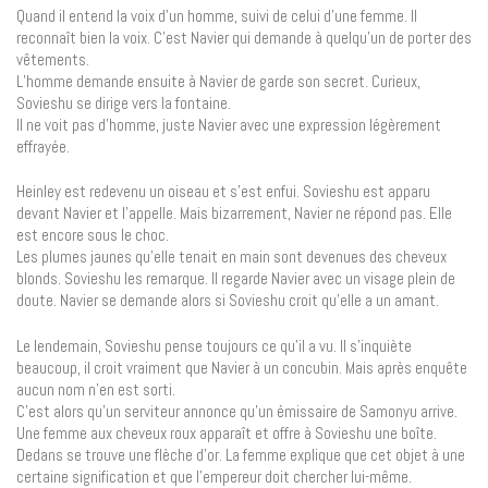
Quand il entend la voix d’un homme, suivi de celui d’une femme. Il
reconnaît bien la voix. C’est Navier qui demande à quelqu’un de porter des
vêtements.
L’homme demande ensuite à Navier de garde son secret. Curieux,
Sovieshu se dirige vers la fontaine.
Il ne voit pas d’homme, juste Navier avec une expression légèrement
effrayée.
Heinley est redevenu un oiseau et s’est enfui. Sovieshu est apparu
devant Navier et l’appelle. Mais bizarrement, Navier ne répond pas. Elle
est encore sous le choc.
Les plumes jaunes qu’elle tenait en main sont devenues des cheveux
blonds. Sovieshu les remarque. Il regarde Navier avec un visage plein de
doute. Navier se demande alors si Sovieshu croit qu’elle a un amant.
Le lendemain, Sovieshu pense toujours ce qu’il a vu. Il s’inquiète
beaucoup, il croit vraiment que Navier à un concubin. Mais après enquête
aucun nom n’en est sorti.
C’est alors qu’un serviteur annonce qu’un émissaire de Samonyu arrive.
Une femme aux cheveux roux apparaît et offre à Sovieshu une boîte.
Dedans se trouve une flèche d’or. La femme explique que cet objet à une
certaine signification et que l’empereur doit chercher lui-même.