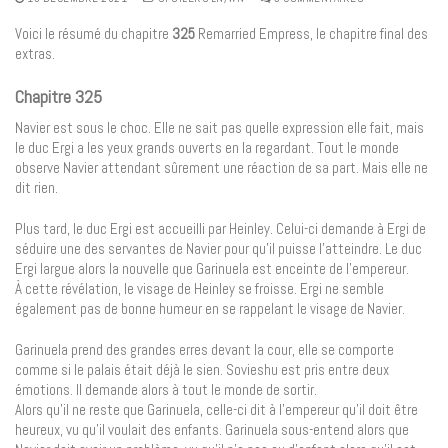
Voici le résumé du chapitre
325
Remarried Empress, le chapitre final des
extras.
Chapitre 325
Navier est sous le choc. Elle ne sait pas quelle expression elle fait, mais
le duc Ergi a les yeux grands ouverts en la regardant. Tout le monde
observe Navier attendant sûrement une réaction de sa part. Mais elle ne
dit rien.
Plus tard, le duc Ergi est accueilli par Heinley. Celui-ci demande à Ergi de
séduire une des servantes de Navier pour qu’il puisse l’atteindre. Le duc
Ergi largue alors la nouvelle que Garinuela est enceinte de l’empereur.
À cette révélation, le visage de Heinley se froisse. Ergi ne semble
également pas de bonne humeur en se rappelant le visage de Navier.
Garinuela prend des grandes erres devant la cour, elle se comporte
comme si le palais était déjà le sien. Sovieshu est pris entre deux
émotions. Il demande alors à tout le monde de sortir.
Alors qu’il ne reste que Garinuela, celle-ci dit à l’empereur qu’il doit être
heureux, vu qu’il voulait des enfants. Garinuela sous-entend alors que