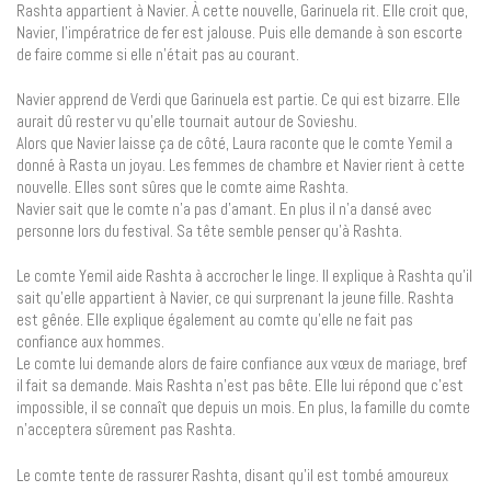
Rashta appartient à Navier. À cette nouvelle, Garinuela rit. Elle croit que,
Navier, l’impératrice de fer est jalouse. Puis elle demande à son escorte
de faire comme si elle n’était pas au courant.
Navier apprend de Verdi que Garinuela est partie. Ce qui est bizarre. Elle
aurait dû rester vu qu’elle tournait autour de Sovieshu.
Alors que Navier laisse ça de côté, Laura raconte que le comte Yemil a
donné à Rasta un joyau. Les femmes de chambre et Navier rient à cette
nouvelle. Elles sont sûres que le comte aime Rashta.
Navier sait que le comte n’a pas d’amant. En plus il n’a dansé avec
personne lors du festival. Sa tête semble penser qu’à Rashta.
Le comte Yemil aide Rashta à accrocher le linge. Il explique à Rashta qu’il
sait qu’elle appartient à Navier, ce qui surprenant la jeune fille. Rashta
est gênée. Elle explique également au comte qu’elle ne fait pas
confiance aux hommes.
Le comte lui demande alors de faire confiance aux vœux de mariage, bref
il fait sa demande. Mais Rashta n’est pas bête. Elle lui répond que c’est
impossible, il se connaît que depuis un mois. En plus, la famille du comte
n’acceptera sûrement pas Rashta.
Le comte tente de rassurer Rashta, disant qu’il est tombé amoureux