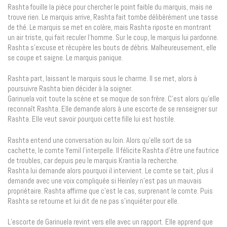
Rashta fouille la pièce pour chercher le point faible du marquis, mais ne
trouve rien. Le marquis arrive, Rashta fait tombe délibérément une tasse
de thé. Le marquis se met en colère, mais Rashta riposte en montrant
un air triste, qui fait reculer l’homme. Sur le coup, le marquis lui pardonne.
Rashta s’excuse et récupère les bouts de débris. Malheureusement, elle
se coupe et saigne. Le marquis panique.
Rashta part, laissant le marquis sous le charme. Il se met, alors à
poursuivre Rashta bien décider à la soigner.
Garinuela voit toute la scène et se moque de son frère. C’est alors qu’elle
reconnaît Rashta. Elle demande alors à une escorte de se renseigner sur
Rashta. Elle veut savoir pourquoi cette fille lui est hostile.
Rashta entend une conversation au loin. Alors qu’elle sort de sa
cachette, le comte Yemil l’interpelle. Il félicite Rashta d’être une fautrice
de troubles, car depuis peu le marquis Krantia la recherche.
Rashta lui demande alors pourquoi il intervient. Le comte se tait, plus il
demande avec une voix compliquée si Heinley n’est pas un mauvais
propriétaire. Rashta affirme que c’est le cas, surprenant le comte. Puis
Rashta se retourne et lui dit de ne pas s’inquiéter pour elle.
L’escorte de Garinuela revint vers elle avec un rapport. Elle apprend que