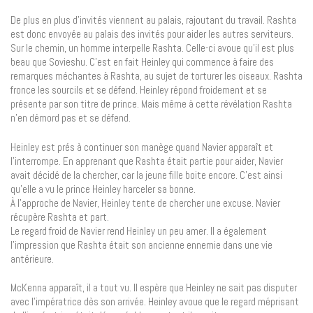
De plus en plus d’invités viennent au palais, rajoutant du travail. Rashta
est donc envoyée au palais des invités pour aider les autres serviteurs.
Sur le chemin, un homme interpelle Rashta. Celle-ci avoue qu’il est plus
beau que Sovieshu. C’est en fait Heinley qui commence à faire des
remarques méchantes à Rashta, au sujet de torturer les oiseaux. Rashta
fronce les sourcils et se défend. Heinley répond froidement et se
présente par son titre de prince. Mais même à cette révélation Rashta
n’en démord pas et se défend.
Heinley est prés à continuer son manège quand Navier apparaît et
l’interrompe. En apprenant que Rashta était partie pour aider, Navier
avait décidé de la chercher, car la jeune fille boite encore. C’est ainsi
qu’elle a vu le prince Heinley harceler sa bonne.
À l’approche de Navier, Heinley tente de chercher une excuse. Navier
récupère Rashta et part.
Le regard froid de Navier rend Heinley un peu amer. Il a également
l’impression que Rashta était son ancienne ennemie dans une vie
antérieure.
McKenna apparaît, il a tout vu. Il espère que Heinley ne sait pas disputer
avec l’impératrice dès son arrivée. Heinley avoue que le regard méprisant