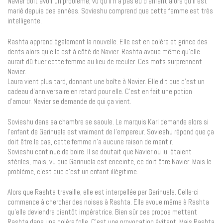
Navier doit avoir un problème, vu qu’il n’a pas eu d’enfant alors qu’il est
marié depuis des années. Sovieshu comprend que cette femme est très
intelligente.
Rashta apprend également la nouvelle. Elle est en colère et grince des
dents alors qu’elle est à côté de Navier. Rashta avoue même qu’elle
aurait dû tuer cette femme au lieu de reculer. Ces mots surprennent
Navier.
Laura vient plus tard, donnant une boîte à Navier. Elle dit que c’est un
cadeau d’anniversaire en retard pour elle. C’est en fait une potion
d’amour. Navier se demande de qui ça vient.
Sovieshu dans sa chambre se saoule. Le marquis Karl demande alors si
l’enfant de Garinuela est vraiment de l’empereur. Sovieshu répond que ça
doit être le cas, cette femme n’a aucune raison de mentir.
Sovieshu continue de boire. Il se doutait que Navier ou lui étaient
stériles, mais, vu que Garinuela est enceinte, ce doit être Navier. Mais le
problème, c’est que c’est un enfant illégitime.
Alors que Rashta travaille, elle est interpellée par Garinuela. Celle-ci
commence à chercher des noises à Rashta. Elle avoue même à Rashta
qu’elle deviendra bientôt impératrice. Bien sûr ces propos mettent
Rashta dans une colère folle. C’est une provocation évitant. Mais Rashta