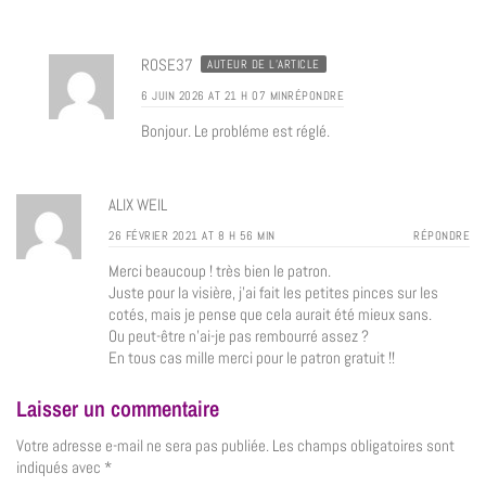
ROSE37
AUTEUR DE L’ARTICLE
6 JUIN 2026 AT 21 H 07 MIN
RÉPONDRE
Bonjour. Le probléme est réglé.
ALIX WEIL
26 FÉVRIER 2021 AT 8 H 56 MIN
RÉPONDRE
Merci beaucoup ! très bien le patron.
Juste pour la visière, j’ai fait les petites pinces sur les
cotés, mais je pense que cela aurait été mieux sans.
Ou peut-être n’ai-je pas rembourré assez ?
En tous cas mille merci pour le patron gratuit !!
Laisser un commentaire
Votre adresse e-mail ne sera pas publiée.
Les champs obligatoires sont
indiqués avec
*