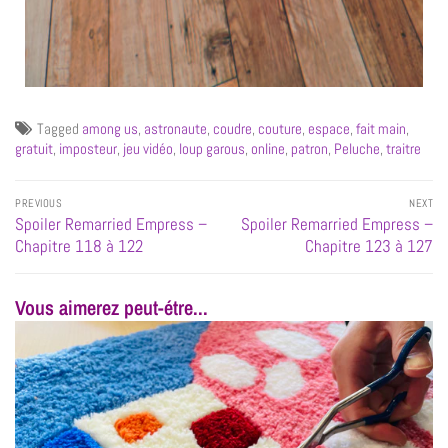
Tagged
among us
,
astronaute
,
coudre
,
couture
,
espace
,
fait main
,
gratuit
,
imposteur
,
jeu vidéo
,
loup garous
,
online
,
patron
,
Peluche
,
traitre
PREVIOUS
NEXT
Spoiler Remarried Empress –
Spoiler Remarried Empress –
Chapitre 118 à 122
Chapitre 123 à 127
Vous aimerez peut-étre...