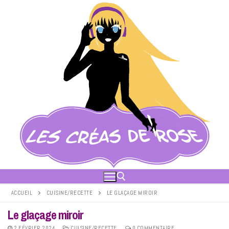
Aller
au
contenu
ACCUEIL
CUISINE/RECETTE
LE GLAÇAGE MIROIR
Le glaçage miroir
Rechercher :
2 FÉVRIER 2024
CUISINE/RECETTE
0 COMMENTAIRE