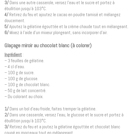
3/
Dans une autre casserole, versez l’eau et le sucre et portez à
ébullition jusqu’à 103°C.
4/
Retirez du feu et ajoutez le cacao en poudre tamisé et mélangez
doucement.
5/
Ajoutez la gélatine égouttée et la crème chaude tout en mélangeant.
6/
Mixez à l’aide d’un mixeur plongeant, sans incorporer d’air.
Glaçage miroir au chocolat blanc (à colorer)
Ingrédient
:
– 3 feuilles de gélatine.
– 4 cl d’eau.
– 100 g de sucre.
– 100 g de glucose.
– 100 g de chocolat blanc.
– 50 g de lait concentré.
– Du colorant au choix.
1/
Dans un bol d’eau froide, faites tremper la gélatine.
2/
Dans une casserole, versez l’eau, le glucose et le sucre et portez à
ébullition jusqu’à 103°C.
3/
Retirez du feu et a joutez la gélatine égouttée et chocolat blanc
coupé en morceaux tout en mélangeant.