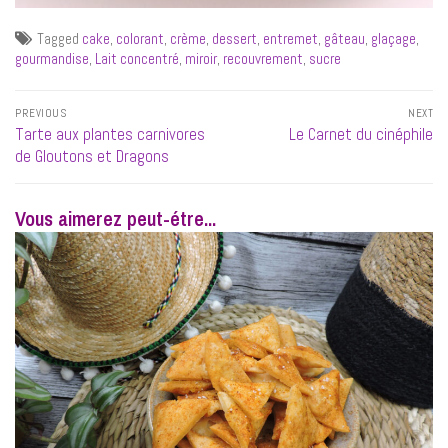
Tagged
cake
,
colorant
,
crème
,
dessert
,
entremet
,
gâteau
,
glaçage
,
gourmandise
,
Lait concentré
,
miroir
,
recouvrement
,
sucre
Navigation
PREVIOUS
NEXT
de
Previous
Next
Tarte aux plantes carnivores
Le Carnet du cinéphile
l’article
post:
post:
de Gloutons et Dragons
Vous aimerez peut-étre...