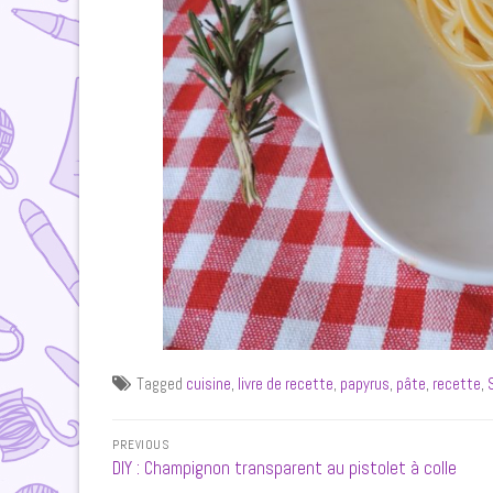
Tagged
cuisine
,
livre de recette
,
papyrus
,
pâte
,
recette
,
Navigation
PREVIOUS
de
Previous
DIY : Champignon transparent au pistolet à colle
post: