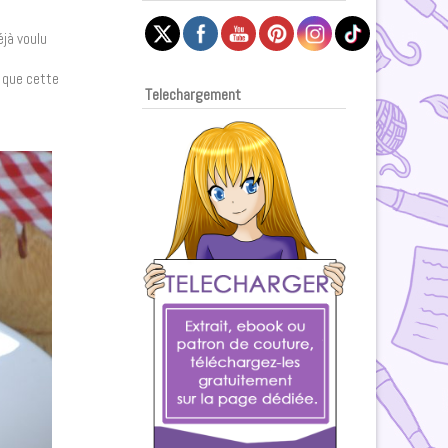
éjà voulu
z que cette
Telechargement