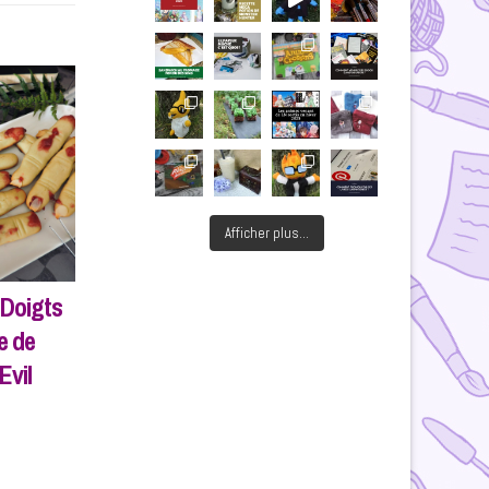
Afficher plus...
 Doigts
e de
Evil