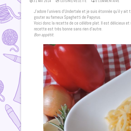
31 MAI 2024
CUISINE/RECETTE
0 COMMENTAIRE
J’adore l’univers d’Undertale et je suis étonnée qu’il y ai
gouter au fameux Spaghetti de Papyrus.
Voici donc la recette de ce célèbre plat. Il est délicieux
recette est très bonne sans rien d’autre.
Bon appétit.