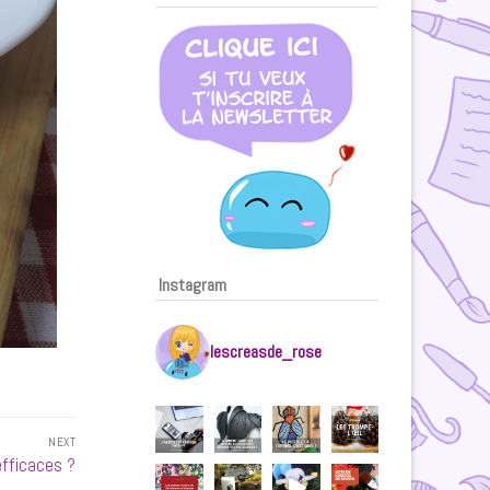
Instagram
lescreasde_rose
NEXT
efficaces ?