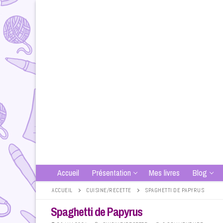
Aller
au
contenu
Accueil
Présentation
Mes livres
Blog
ACCUEIL
CUISINE/RECETTE
SPAGHETTI DE PAPYRUS
Spaghetti de Papyrus