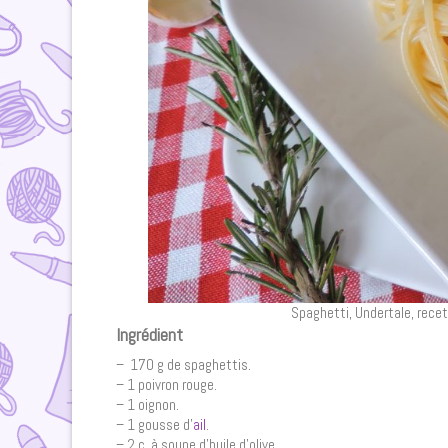
Spaghetti, Undertale, recett
Ingrédient
– 170 g de spaghettis.
– 1 poivron rouge.
– 1 oignon.
– 1 gousse d’
ail
.
– 2 c. à soupe d’huile d’olive.