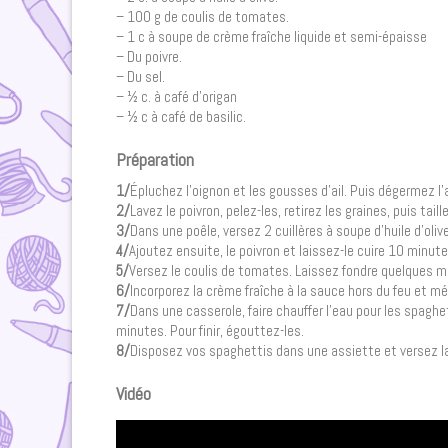
– 100 g de coulis de tomates.
– 1 c à soupe de crème fraîche liquide et semi-épaisse
– Du poivre.
– Du sel.
– ½ c. à café d’origan
– ½ c à café de basilic.
Préparation
1/
Épluchez l’oignon et les gousses d’ail. Puis dégermez l’
2/
Lavez le poivron, pelez-les, retirez les graines, puis taill
3/
Dans une poêle, versez 2 cuillères à soupe d’huile d’oli
4/
Ajoutez ensuite, le poivron et laissez-le cuire 10 minut
5/
Versez le coulis de tomates. Laissez fondre quelques min
6/
Incorporez la crème fraîche à la sauce hors du feu et mé
7/
Dans une casserole, faire chauffer l’eau pour les spaghet
minutes. Pour finir, égouttez-les.
8/
Disposez vos spaghettis dans une assiette et versez l
Vidéo