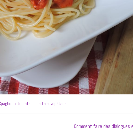
Spaghetti
,
tomate
,
undertale
,
végétarien
Next
Comment faire des dialogues 
post: