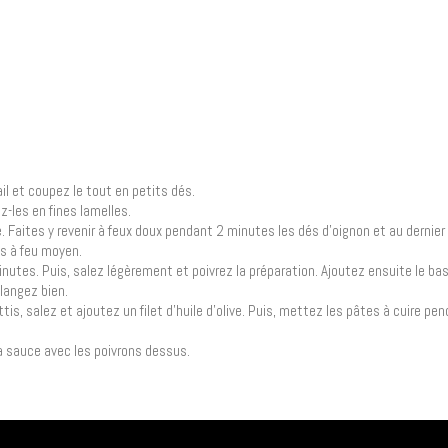
ail et coupez le tout en petits dés.
ez-les en fines lamelles.
ve. Faites y revenir à feux doux pendant 2 minutes les dés d’oignon et au dernier
es à feu moyen.
utes. Puis, salez légèrement et poivrez la préparation. Ajoutez ensuite le basil
langez bien.
tis, salez et ajoutez un filet d’huile d’olive. Puis, mettez les pâtes à cuire pe
a sauce avec les poivrons dessus.