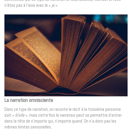
n’êtes pas à l’aise avec le «
je
».
La narration omnisciente
Dans ce type de narration, on raconte le récit à la troisième personne
soit «
Il/elle
», mais cette fois le narrateur peut se permettre d’entrer
dans la tête de n’importe qui, n’importe quand. On n’a donc pas les
mêmes limites sensorielles.