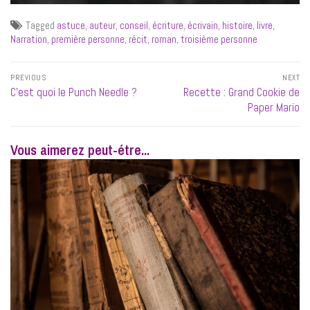
Tagged
astuce
,
auteur
,
conseil
,
écriture
,
écrivain
,
histoire
,
livre
,
Narration
,
première personne
,
récit
,
roman
,
troisième personne
Navigation
PREVIOUS
NEXT
de
Previous
Next
C’est quoi le Punch Needle ?
Recette : Grand Cookie de
l’article
post:
post:
Paper Mario
Vous aimerez peut-étre...