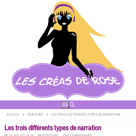
Aller
au
contenu
ACCUEIL
ECRITURE
LES TROIS DIFFÉRENTS TYPES DE NARRATION
Les trois différents types de narration
Rechercher :
26 JUILLET 2024
ECRITURE
0 COMMENTAIRE