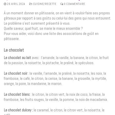
26 AVRIL 2024
CUISINE/RECETTE
0 COMMENTAIRE
À un moment donner en pâtisserie, on en vient à vouloir faire ses propres
gâteaux par rapport à ses goûts ou celui-lui des gens qui nous entourent.
Le problème s’est surement présenté à vous.
Quelle saveur, quel fruit, se marie le mieux ensemble ?
Pour vous aider, voici donc une liste des associations de goût en
pâtisserie.
Le chocolat
Le chocolat au lait
avec : l’amande, la vanille, la banane, le citron, le fruit
de la passion, la noisette, la pistache, le praliné, le spéculoos.
Le chocolat noir
: la vanille, l’amande, le praliné, la noisette, les noix, la
framboise, le café, le citron, la cerise, la banane, la groseille, la myrtille,
orange, la poire, la mandarine, le marron.
Le chocolat blanc
: le citron, le citron vert, la noix de coco, la fraise, la
framboise, les fruits rouges, la vanille, la pomme, la noix de macadamia.
Le chocolat dulcey :
le caramel, le citron, le citron vert, la noisette, le