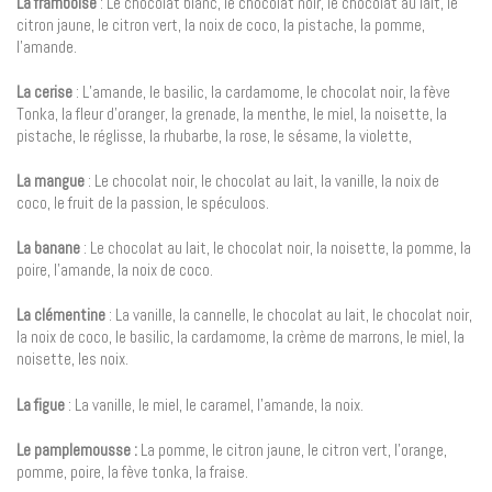
La framboise
: Le chocolat blanc, le chocolat noir, le chocolat au lait, le
citron jaune, le citron vert, la noix de coco, la pistache, la pomme,
l’amande.
La cerise
: L’amande, le basilic, la cardamome, le chocolat noir, la fève
Tonka, la fleur d’oranger, la grenade, la menthe, le miel, la noisette, la
pistache, le réglisse, la rhubarbe, la rose, le sésame, la violette,
La mangue
: Le chocolat noir, le chocolat au lait, la vanille, la noix de
coco, le fruit de la passion, le spéculoos.
La banane
: Le chocolat au lait, le chocolat noir, la noisette, la pomme, la
poire, l’amande, la noix de coco.
La clémentine
: La vanille, la cannelle, le chocolat au lait, le chocolat noir,
la noix de coco, le basilic, la cardamome, la crème de marrons, le miel, la
noisette, les noix.
La figue
: La vanille, le miel, le caramel, l’amande, la noix.
Le pamplemousse :
La pomme, le citron jaune, le citron vert, l’orange,
pomme, poire, la fève tonka, la fraise.