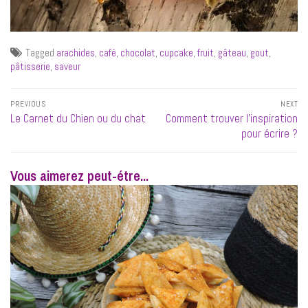
Tagged
arachides
,
café
,
chocolat
,
cupcake
,
fruit
,
gâteau
,
gout
,
pâtisserie
,
saveur
Navigation
PREVIOUS
NEXT
de
Previous
Next
Le Carnet du Chien ou du chat
Comment trouver l’inspiration
l’article
post:
post:
pour écrire ?
Vous aimerez peut-étre...