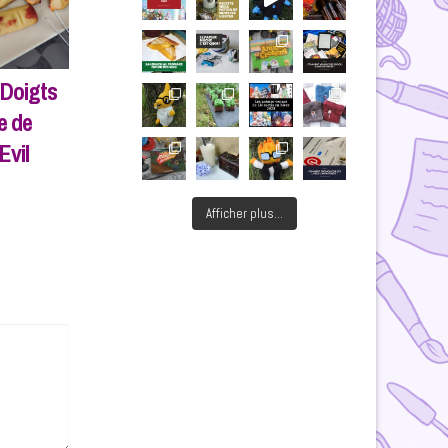
 Doigts
e de
Evil
Afficher plus...