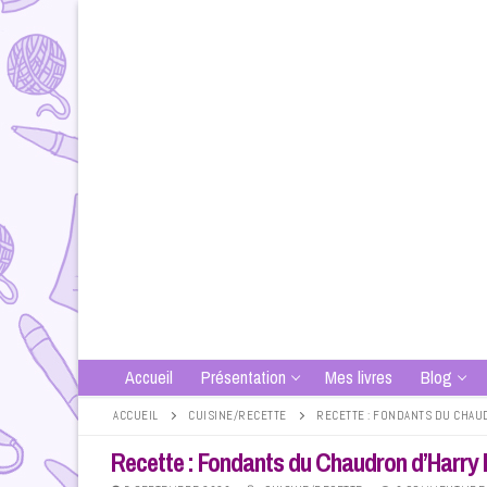
Aller
au
contenu
Accueil
Présentation
Mes livres
Blog
ACCUEIL
CUISINE/RECETTE
RECETTE : FONDANTS DU CHAU
Recette : Fondants du Chaudron d’Harry 