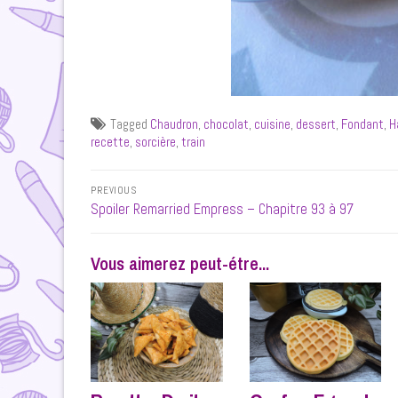
Tagged
Chaudron
,
chocolat
,
cuisine
,
dessert
,
Fondant
,
H
recette
,
sorcière
,
train
Navigation
PREVIOUS
de
Previous
Spoiler Remarried Empress – Chapitre 93 à 97
post:
l’article
Vous aimerez peut-étre...