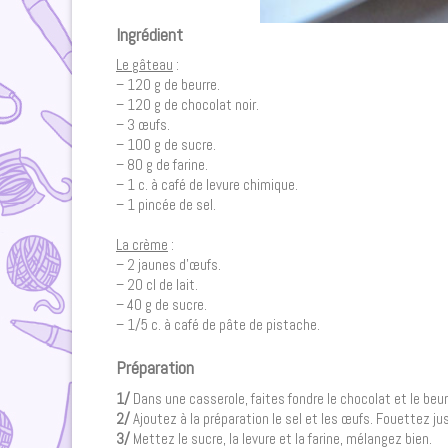
Ingrédien
t
Le gâteau
:
– 120 g de beurre.
– 120 g de chocolat noir.
– 3 œufs.
– 100 g de sucre.
– 80 g de farine.
– 1 c. à café de levure chimique.
– 1 pincée de sel.
La crème
:
– 2 jaunes d’œufs.
– 20 cl de lait.
– 40 g de sucre.
– 1/5 c. à café de pâte de pistache.
Préparation
1/
Dans une casserole, faites fondre le chocolat et le beur
2/
Ajoutez à la préparation le sel et les œufs. Fouettez j
3/
Mettez le sucre, la levure et la farine, mélangez bien.