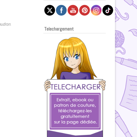
audron
.
Telechargement