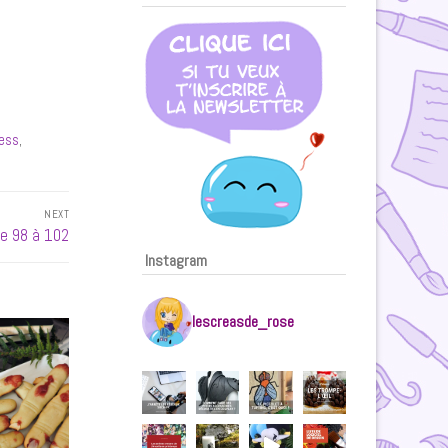
ress
,
NEXT
re 98 à 102
Instagram
lescreasde_rose