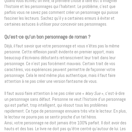
Quand vous écrivez un livre, la première chose à faire est d’imaginer
l’histoire et les personnages qui l’habitent. Le problème, c’est que
parfois vous ne savez pas comment créer un personnage qui puisse
fasciner les lecteurs. Sachez qu’il y a certaines erreurs à éviter et
certaines astuces à utiliser pour concevoir ses personnages.
Qu’est-ce qu’un bon personnage de roman ?
Déjà, il faut savoir que votre personnage et vous n’êtes pas la même
personne. Cette réflexion paraît évidente en premier apport, mais
beaucoup d’écrivains débutants retranscrivent leur trait dans leur
personnage. Ce n’est pas forcément mauvais. Certain trait de vos
caractères, vos expériences peuvent permettre de façonner votre
personnage. Cela le rend même plus authentique, mais il faut faire
attention à ne pas créer une version fantasme de vous.
Il faut aussi faire attention à ne pas créer une «
Mary Sue
», c’est-à-dire
un personnage sans défaut. Personne ne veut l’histoire d’un personnage
qui est parfait, trop intelligent, qui résout tous les problèmes
rapidement. Ce type de personnage ennuiera très vite le lecteur. En plus,
le lecteur ne pourra pas se sentir proche d’un tel héros.
Ainsi, votre personnage ne doit jamais être 100% parfait. Il doit avoir des
hauts et des bas. Le livre ne doit pas qu’être centré qu’autour de lui. Les