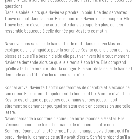
questions.
Dans la soirée, alors que Navier va prendre un bain. Une des servantes
trouve un mot dans la cape. Elle le montre à Navier, qui le récupère. Elle
trouve bizarre d’avoir une autre note dans sa cape. En plus, celle-ci
ressemble beaucoup à celle donnée par Masters ce matin.
Navier va dans sa salle de bains et lit le mot. Dans celle-ci Masters
explique qu’elle s’inquiète pour la santé de Koshar qu’elle a peur qu’il se
blesse et que s’il a besoin d’aide elle peut venir vers lui à tout moment.
Navier se demande alors ce qu’elle a remis à son frère. Elle comprend
qu’elle a fait une erreur et doit la corriger. Elle sort de la salle de bains et
demande aussitôt qu’on lui ramène son frère.
Koshar arrive. Navier fait sortir ses femmes de chambre et s’excuse de
son erreur. Elle lui remet rapidement la bonne lettre. À cette révélation,
Koshar est choqué et pose ses deux mains sur ses joues. Il doit
sûrement se demander pourquoi sa sœur avait en possession une telle
lettre.
Navier demande à son frère d’écrire une autre réponse à Master. Elle
s’excuse encore une fois et demande de récupérer l’autre note.
Son frère répond qu’il a jeté le mot. Puis, il change d’avis disant qu’il l’a
perdu. Navier lui demande ce qu’il y avait d’écrit. Son frère répond qu’il a