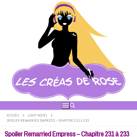
Aller
au
contenu
ACCUEIL
LIGHT NOVEL
SPOILER REMARRIED EMPRESS – CHAPITRE 231 À 233
Rechercher :
Spoiler Remarried Empress – Chapitre 231 à 233