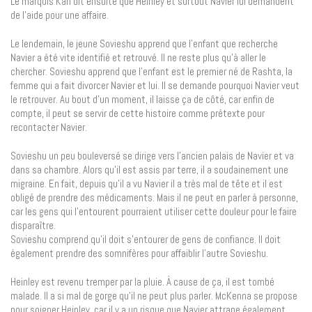
Le marquis Karl dit ensuite que Heinley et surtout Navier lui demandent
de l’aide pour une affaire.
Le lendemain, le jeune Sovieshu apprend que l’enfant que recherche
Navier a été vite identifié et retrouvé. Il ne reste plus qu’à aller le
chercher. Sovieshu apprend que l’enfant est le premier né de Rashta, la
femme qui a fait divorcer Navier et lui. Il se demande pourquoi Navier veut
le retrouver. Au bout d’un moment, il laisse ça de côté, car enfin de
compte, il peut se servir de cette histoire comme prétexte pour
recontacter Navier.
Sovieshu un peu bouleversé se dirige vers l’ancien palais de Navier et va
dans sa chambre. Alors qu’il est assis par terre, il a soudainement une
migraine. En fait, depuis qu’il a vu Navier il a très mal de tête et il est
obligé de prendre des médicaments. Mais il ne peut en parler à personne,
car les gens qui l’entourent pourraient utiliser cette douleur pour le faire
disparaître.
Sovieshu comprend qu’il doit s’entourer de gens de confiance. Il doit
également prendre des somnifères pour affaiblir l’autre Sovieshu.
Heinley est revenu tremper par la pluie. À cause de ça, il est tombé
malade. Il a si mal de gorge qu’il ne peut plus parler. McKenna se propose
pour soigner Heinley, car il y a un risque que Navier attrape également