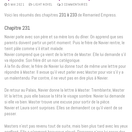
5 MAI 2021
LIGHT NOVEL
3 COMMENTAIRES
Voici les résumés des chapitres
231 à 233
de Remarried Empress.
Chapitre 231
Navier parle avec son père et sa mère lors du dîner. On apprend que ses
parents doivent partir un petit moment. Puis le frère de Navier rentre, le
teint pâle comme s’il était malade.
Navier comprend que ça vient de la lettre de Master. Elle lui demande s’il
va répondre. Son frère dit un non catégorique.
À la fin du dîner, le frère de Navier lui donne tout de même une lettre pour
répondre à Master. Il avoue qu’il veut parler avec Master pour voir s’il y a
un malentendu. Par contre, il ne veut pas en dire plus à Navier.
De retour au Palais, Navier donne la lettre à Master. Tremblante, Master
lit la lettre, puis elle baisse la tête le visage sombre. Navier lui demande
si elle va bien. Master trouve une excuse pour sortir de la pièce.
Navier et Laura sont surprises. Elles se demandent ce qu’il vient de se
passer.
Masters n’est pas revenu tout de suite, mais bien plus tard avec les yeux
gonflent. Elle a sûrement beaucoup pleuré. Personne n’ose lui poser des