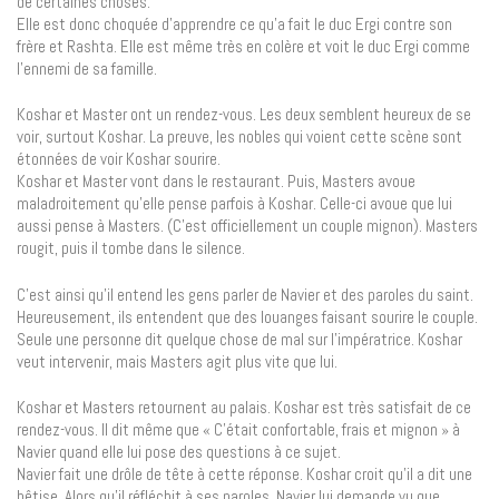
de certaines choses.
Elle est donc choquée d’apprendre ce qu’a fait le duc Ergi contre son
frère et Rashta. Elle est même très en colère et voit le duc Ergi comme
l’ennemi de sa famille.
Koshar et Master ont un rendez-vous. Les deux semblent heureux de se
voir, surtout Koshar. La preuve, les nobles qui voient cette scène sont
étonnées de voir Koshar sourire.
Koshar et Master vont dans le restaurant. Puis, Masters avoue
maladroitement qu’elle pense parfois à Koshar. Celle-ci avoue que lui
aussi pense à Masters. (C’est officiellement un couple mignon). Masters
rougit, puis il tombe dans le silence.
C’est ainsi qu’il entend les gens parler de Navier et des paroles du saint.
Heureusement, ils entendent que des louanges faisant sourire le couple.
Seule une personne dit quelque chose de mal sur l’impératrice. Koshar
veut intervenir, mais Masters agit plus vite que lui.
Koshar et Masters retournent au palais. Koshar est très satisfait de ce
rendez-vous. Il dit même que « C’était confortable, frais et mignon » à
Navier quand elle lui pose des questions à ce sujet.
Navier fait une drôle de tête à cette réponse. Koshar croit qu’il a dit une
bêtise. Alors qu’il réfléchit à ses paroles, Navier lui demande vu que