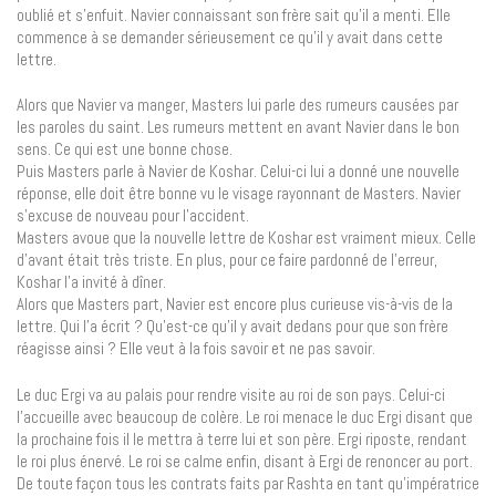
oublié et s’enfuit. Navier connaissant son frère sait qu’il a menti. Elle
commence à se demander sérieusement ce qu’il y avait dans cette
lettre.
Alors que Navier va manger, Masters lui parle des rumeurs causées par
les paroles du saint. Les rumeurs mettent en avant Navier dans le bon
sens. Ce qui est une bonne chose.
Puis Masters parle à Navier de Koshar. Celui-ci lui a donné une nouvelle
réponse, elle doit être bonne vu le visage rayonnant de Masters. Navier
s’excuse de nouveau pour l’accident.
Masters avoue que la nouvelle lettre de Koshar est vraiment mieux. Celle
d’avant était très triste. En plus, pour ce faire pardonné de l’erreur,
Koshar l’a invité à dîner.
Alors que Masters part, Navier est encore plus curieuse vis-à-vis de la
lettre. Qui l’a écrit ? Qu’est-ce qu’il y avait dedans pour que son frère
réagisse ainsi ? Elle veut à la fois savoir et ne pas savoir.
Le duc Ergi va au palais pour rendre visite au roi de son pays. Celui-ci
l’accueille avec beaucoup de colère. Le roi menace le duc Ergi disant que
la prochaine fois il le mettra à terre lui et son père. Ergi riposte, rendant
le roi plus énervé. Le roi se calme enfin, disant à Ergi de renoncer au port.
De toute façon tous les contrats faits par Rashta en tant qu’impératrice