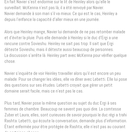
En fait Navier s’est endormie sur le lit de Heinley alors qu’elle le
surveillait. McKenna n’est pas là, il a été renvoyé par Navier.
Navier demande à son mari s’il va mieux. Ce qui est le cas, Heinley a
depuis l’enfance la capacité d’aller mieux en une journée.
Alors que Heinley mange, Navier lui demande de ne pas retomber malade
et d’éviter la pluie. Puis elle demande à Heinley si le duc d’Ergi a une
rancune contre Sovieshu. Heinley ne sait pas trop. Il sait que Ergi
déteste Sovieshu, mais il déteste aussi beaucoup de personnes.
La discussion s’arrête là. Heinley part avec McKenna pour vérifier quelque
chose.
Navier s’inquiète de voir Heinley travailler alors qu’il est encore un peu
malade. Pour se changer les idées, elle va dîner avec Lebetti. Elle lui pose
des questions sur ses études. Lebetti croyait que gérer un petit
domaine serait facile, mais ce n’est pas le cas.
Plus tard, Navier pose la même question au sujet du duc Ergi à ses
femmes de chambre. Beaucoup ne savent pas quoi dire. La comtesse
Zuber et Laura, elles, sont curieuses de savoir pourquoi le duc régi a trahi
Rashta. Lebetti, qui écoute la conversation, demande plus d’information.
Étant enfermée pour être protégée de Rashta, elle n’est pas au courant