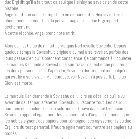
duc Ergi dit qu’il a fait tout ça seul que Heinley ne savait rien de cette
histoire.
Angel continue son interrogatoire en demandant si Heinley est lié au
phénomène de réduction du pouvoir magique. Le duc Ergi répond
sèchement non.
À cette réponse, Angel prend note et rit.
Alors qu’il est plus de minuit, le Marquis Karl réveille Sovieshu. Depuis
quelque temps le Sovieshu d’origine a du mal à se réveiller, parfois des
jours passe s’en qu’ils prennent conscience. Ça commence à l’inquiéter.
Le marquis Karl parle à Sovieshu de son travail de recherche pour réunir
les deux personnalités. D’après lui, Sovieshu doit rencontrer quelqu’un
qui est lié à sa division. Malheureuse, voir Navier n’a pas suffi. En plus
Glory est morte.
Le marquis Karl demande à Sovieshu de lui dire en détail ce qu’il a vu
avant de sauter par la fenêtre. Sovieshu lui raconte tout. Les deux
hommes en concluent que la solution se trouve dans cette illusion.
Sovieshu apprend également les agissements d’Angel. Il demande que
les nobles signent des papiers pour témoigner des agissements du duc
Ergi lors du test parental. Il faudra également soumettre ses papiers au
procès.