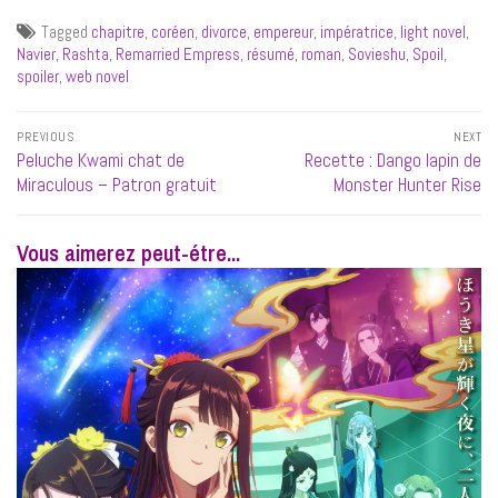
Tagged
chapitre
,
coréen
,
divorce
,
empereur
,
impératrice
,
light novel
,
Navier
,
Rashta
,
Remarried Empress
,
résumé
,
roman
,
Sovieshu
,
Spoil
,
spoiler
,
web novel
Navigation
PREVIOUS
NEXT
de
Previous
Next
Peluche Kwami chat de
Recette : Dango lapin de
l’article
post:
post:
Miraculous – Patron gratuit
Monster Hunter Rise
Vous aimerez peut-étre...