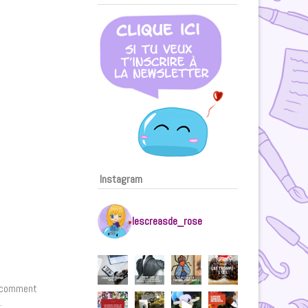
Instagram
lescreasde_rose
de comment
.