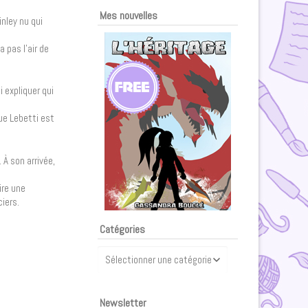
Mes nouvelles
inley nu qui
a pas l’air de
i expliquer qui
que Lebetti est
 À son arrivée,
ire une
iers.
Catégories
Catégories
Newsletter