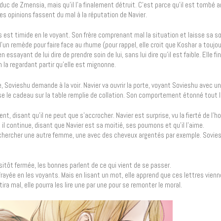
 duc de Zmensia, mais qu’il l’a finalement détruit. C’est parce qu’il est tombé
es opinions fassent du mal à la réputation de Navier.
rs est timide en le voyant. Son frère comprenant mal la situation et laisse sa s
n remède pour faire face au rhume (pour rappel, elle croit que Koshar a toujo
essayant de lui dire de prendre soin de lui, sans lui dire qu’il est faible. Elle fi
la regardant partir qu’elle est mignonne.
Sovieshu demande à la voir. Navier va ouvrir la porte, voyant Sovieshu avec un
ose le cadeau sur la table remplie de collation. Son comportement étonné tout 
ment, disant qu’il ne peut que s’accrocher. Navier est surprise, vu la fierté de l’
t, il continue, disant que Navier est sa moitié, ses poumons et qu’il l’aime.
e chercher une autre femme, une avec des cheveux argentés par exemple. Sovies
ussitôt fermée, les bonnes parlent de ce qui vient de se passer.
effrayée en les voyants. Mais en lisant un mot, elle apprend que ces lettres vien
ira mal, elle pourra les lire une par une pour se remonter le moral.