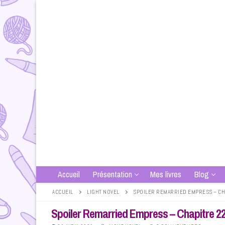
Aller
au
contenu
Accueil
Présentation
Mes livres
Blog
ACCUEIL
LIGHT NOVEL
SPOILER REMARRIED EMPRESS – CHA
Spoiler Remarried Empress – Chapitre 22