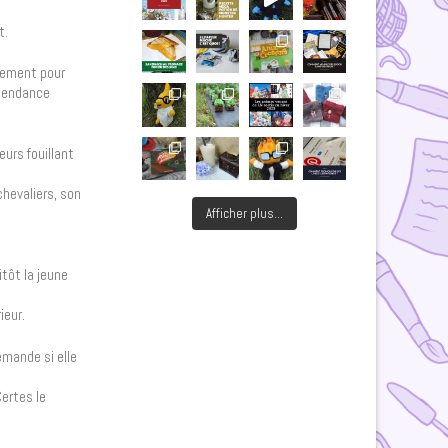
t.
idement pour
scendance
eurs fouillant
hevaliers, son
Afficher plus...
itôt la jeune
ieur.
emande si elle
Certes le