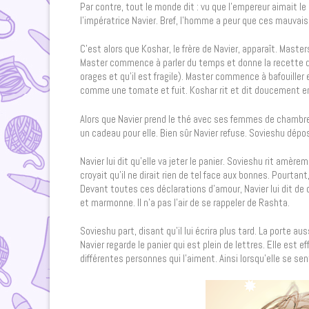
Par contre, tout le monde dit : vu que l’empereur aimait le
l’impératrice Navier. Bref, l’homme a peur que ces mauvais
C’est alors que Koshar, le frère de Navier, apparaît. Maste
Master commence à parler du temps et donne la recette d’u
orages et qu’il est fragile). Master commence à bafouiller en 
comme une tomate et fuit. Koshar rit et dit doucement en 
Alors que Navier prend le thé avec ses femmes de chambre, 
un cadeau pour elle. Bien sûr Navier refuse. Sovieshu dép
Navier lui dit qu’elle va jeter le panier. Sovieshu rit amère
croyait qu’il ne dirait rien de tel face aux bonnes. Pourtan
Devant toutes ces déclarations d’amour, Navier lui dit d
et marmonne. Il n’a pas l’air de se rappeler de Rashta.
Sovieshu part, disant qu’il lui écrira plus tard. La porte a
Navier regarde le panier qui est plein de lettres. Elle est 
différentes personnes qui l’aiment. Ainsi lorsqu’elle se sent