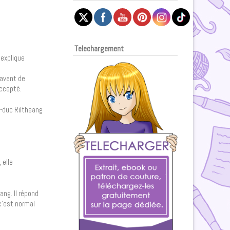
Telechargement
 explique
’avant de
 accepté.
d-duc Riltheang
 elle
ang. Il répond
 c’est normal