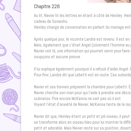
Chapitre 226
Au lit, Navier lit les lettres en étant à côté de Heinley. H
cadeau de Sovieshu.
Heinley change de conversation en parlant du mariage entre
Après quelque jour, le vicomte Landre est revenu. Il est en
Mais, également que c’était Angel (sûrement l’homme au par
Navier voit là, une information qui pourrait servir pour fa
soupçons et aucune preuve.
Il lui explique également pourquoi il a refusé d’aider Ange
Pour finir, Landre dit que Lebetti est en route. Ces subord
Navier et ses bonnes préparent la chambre pour Lebetti. El
Navier cherche son mari pour qui l’aide à prendre une décis
scénarios. Pire encore McKenna ne sait pas où il est.
Voyant l’état d’anxiété de Navier, McKenna tente de la ras
Navier dit que, Heinley étant un petit et joli oiseau, il pe
se transforme alors en oiseau bleu pour lui montrer la différ
petit et adorable. Mais Navier reste sur sa position, disant