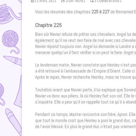
21 AVRIL 2021
LIGHT NOVEL
3 COMMENTAIRES
Voici les résumés des chapitres
225 à 227
de Remarried 
Chapitre 225
Bien sûr Navier refuse de prêter ses chevaliers. Angel lui d
également qu’il ne veut rien faire de mal avec ces chevaliers,
Navier répond toujours non. Angel lui demande si Landre a d
menacer quelqu’un il faut vérifier si on peut le faire. Angel s
Le lendemain matin, Navier constate que Heinley n’est pas l
a été retrouvé à l’ambassade de l’Empire d’Orient. Celle-c
Après le repas, Navier recherche Heinley, mais ne trouve q
Toutefois avant que Navier parte, il lui explique que Sovi
Navier va donc aux piliers, là où Heinley fait son nid. Elle 
s’inquiète. Elle a peur qu’il se rappelle tout ce qu’il a ab
Pendant ce temps, Master rencontre son frère, Apron. Elle 
que tout le monde croit que Heinley a puni le grand-duc, ca
de l’avoir blessé. En plus le grand-duc n’était pas vraiment