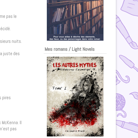
ime pas le
décidé.
sieurs nuits.
Mes romans / Light Novels
 a juste des
s pires
c McKenna. Il
 n’est pas