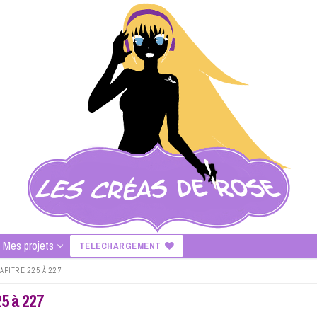
Mes projets
TELECHARGEMENT
PITRE 225 À 227
5 à 227