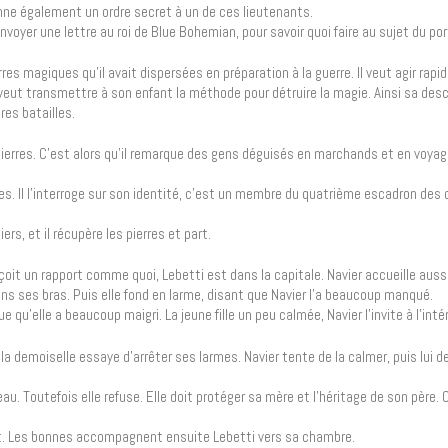
onne également un ordre secret à un de ces lieutenants.
yer une lettre au roi de Blue Bohemian, pour savoir quoi faire au sujet du por
rres magiques qu’il avait dispersées en préparation à la guerre. Il veut agir rap
l veut transmettre à son enfant la méthode pour détruire la magie. Ainsi sa de
res batailles.
 pierres. C’est alors qu’il remarque des gens déguisés en marchands et en voyag
 Il l’interroge sur son identité, c’est un membre du quatrième escadron des c
ers, et il récupère les pierres et part.
çoit un rapport comme quoi, Lebetti est dans la capitale. Navier accueille auss
e dans ses bras. Puis elle fond en larme, disant que Navier l’a beaucoup manqué.
 qu’elle a beaucoup maigri. La jeune fille un peu calmée, Navier l’invite à l’intér
 la demoiselle essaye d’arrêter ses larmes. Navier tente de la calmer, puis lui d
u. Toutefois elle refuse. Elle doit protéger sa mère et l’héritage de son père. 
veut. Les bonnes accompagnent ensuite Lebetti vers sa chambre.