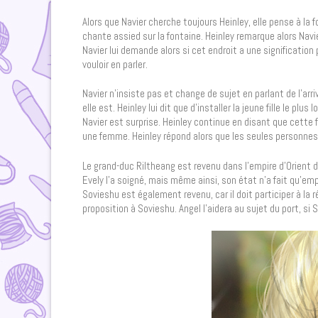
Alors que Navier cherche toujours Heinley, elle pense à la fo
chante assied sur la fontaine. Heinley remarque alors Navier
Navier lui demande alors si cet endroit a une signification pa
vouloir en parler.
Navier n’insiste pas et change de sujet en parlant de l’arriv
elle est. Heinley lui dit que d’installer la jeune fille le plus
Navier est surprise. Heinley continue en disant que cette f
une femme. Heinley répond alors que les seules personnes d
Le grand-duc Riltheang est revenu dans l’empire d’Orient dan
Evely l’a soigné, mais même ainsi, son état n’a fait qu’emp
Sovieshu est également revenu, car il doit participer à la 
proposition à Sovieshu. Angel l’aidera au sujet du port, s