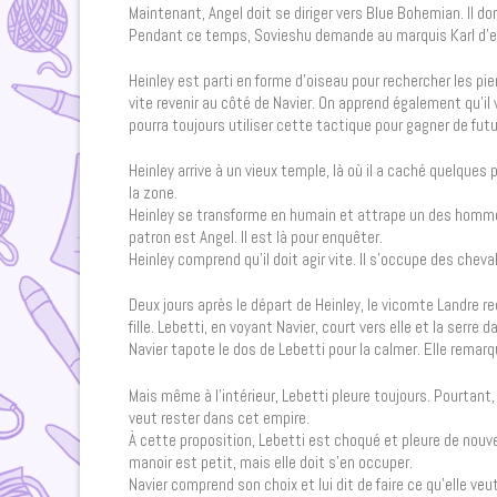
Maintenant, Angel doit se diriger vers Blue Bohemian. Il d
Pendant ce temps, Sovieshu demande au marquis Karl d’envo
Heinley est parti en forme d’oiseau pour rechercher les pie
vite revenir au côté de Navier. On apprend également qu’i
pourra toujours utiliser cette tactique pour gagner de futu
Heinley arrive à un vieux temple, là où il a caché quelques
la zone.
Heinley se transforme en humain et attrape un des hommes.
patron est Angel. Il est là pour enquêter.
Heinley comprend qu’il doit agir vite. Il s’occupe des chevali
Deux jours après le départ de Heinley, le vicomte Landre re
fille. Lebetti, en voyant Navier, court vers elle et la serr
Navier tapote le dos de Lebetti pour la calmer. Elle remarque
Mais même à l’intérieur, Lebetti pleure toujours. Pourtant,
veut rester dans cet empire.
À cette proposition, Lebetti est choqué et pleure de nouvea
manoir est petit, mais elle doit s’en occuper.
Navier comprend son choix et lui dit de faire ce qu’elle 