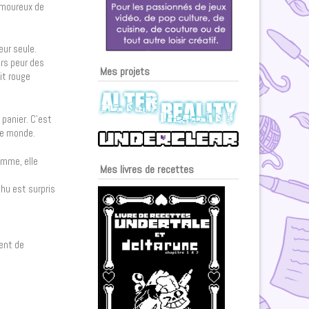
 amoureux de
œur seule.
urs peur des
Mes projets
nit rouge
 panier. C’est
le monde.
homme, elle
Mes livres de recettes
hu est surpris
nent de