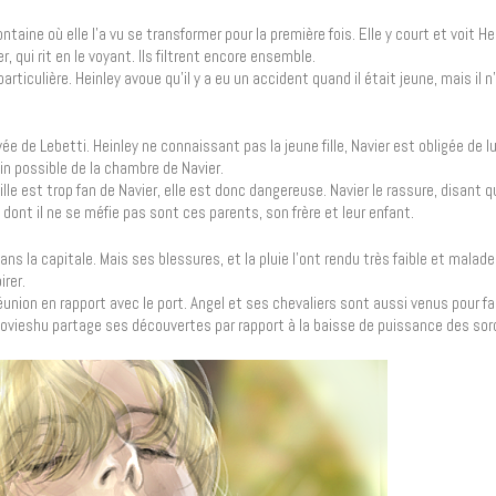
ntaine où elle l’a vu se transformer pour la première fois. Elle y court et voit He
, qui rit en le voyant. Ils filtrent encore ensemble.
rticulière. Heinley avoue qu’il y a eu un accident quand il était jeune, mais il n’
ée de Lebetti. Heinley ne connaissant pas la jeune fille, Navier est obligée de lu
 loin possible de la chambre de Navier.
ille est trop fan de Navier, elle est donc dangereuse. Navier le rassure, disant 
ont il ne se méfie pas sont ces parents, son frère et leur enfant.
s la capitale. Mais ses blessures, et la pluie l’ont rendu très faible et malade.
irer.
réunion en rapport avec le port. Angel et ses chevaliers sont aussi venus pour fa
i Sovieshu partage ses découvertes par rapport à la baisse de puissance des sorc