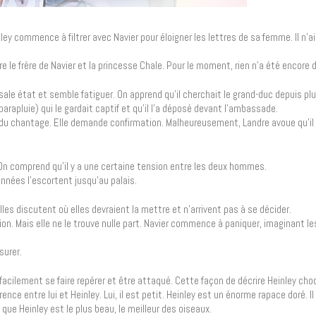
einley commence à filtrer avec Navier pour éloigner les lettres de sa femme. Il n’a
 le frère de Navier et la princesse Chale. Pour le moment, rien n’a été encore 
 sale état et semble fatiguer. On apprend qu’il cherchait le grand-duc depuis plu
apluie) qui le gardait captif et qu’il l’a déposé devant l’ambassade.
ire du chantage. Elle demande confirmation. Malheureusement, Landre avoue qu’il
l. On comprend qu’il y a une certaine tension entre les deux hommes.
onnées l’escortent jusqu’au palais.
les discutent où elles devraient la mettre et n’arrivent pas à se décider.
ion. Mais elle ne le trouve nulle part. Navier commence à paniquer, imaginant le
surer.
ut facilement se faire repérer et être attaqué. Cette façon de décrire Heinley cho
ence entre lui et Heinley. Lui, il est petit. Heinley est un énorme rapace doré. Il
 que Heinley est le plus beau, le meilleur des oiseaux.