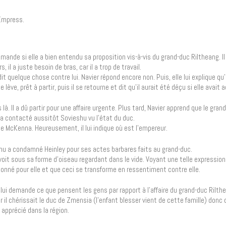
Empress.
emande si elle a bien entendu sa proposition vis-à-vis du grand-duc Riltheang. Il
 il a juste besoin de bras, car il a trop de travail.
it quelque chose contre lui. Navier répond encore non. Puis, elle lui explique qu
e lève, prêt à partir, puis il se retourne et dit qu’il aurait été déçu si elle avait
à. Il a dû partir pour une affaire urgente. Plus tard, Navier apprend que le gran
i a contacté aussitôt Sovieshu vu l’état du duc.
ue McKenna. Heureusement, il lui indique où est l’empereur.
eshu a condamné Heinley pour ses actes barbares faits au grand-duc.
le voit sous sa forme d’oiseau regardant dans le vide. Voyant une telle expression,
andonné pour elle et que ceci se transforme en ressentiment contre elle.
lui demande ce que pensent les gens par rapport à l’affaire du grand-duc Rilthe
r il chérissait le duc de Zmensia (l’enfant blesser vient de cette famille) donc
 apprécié dans la région.