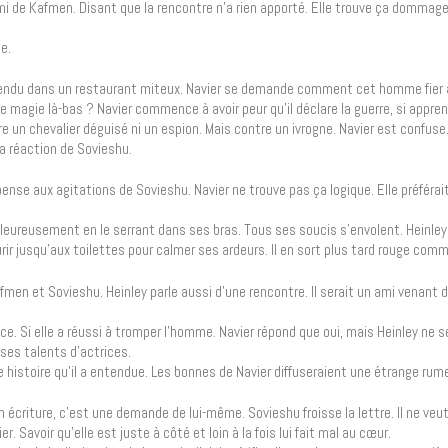
 de Kafmen. Disant que la rencontre n’a rien apporté. Elle trouve ça dommage,
ée.
rendu dans un restaurant miteux. Navier se demande comment cet homme fier au
de magie là-bas ? Navier commence à avoir peur qu’il déclare la guerre, si apprend
 un chevalier déguisé ni un espion. Mais contre un ivrogne. Navier est confuse
la réaction de Sovieshu.
pense aux agitations de Sovieshu. Navier ne trouve pas ça logique. Elle préférait
chaleureusement en le serrant dans ses bras. Tous ses soucis s’envolent. Heinley
ourir jusqu’aux toilettes pour calmer ses ardeurs. Il en sort plus tard rouge co
fmen et Sovieshu. Heinley parle aussi d’une rencontre. Il serait un ami venant 
glace. Si elle a réussi à tromper l’homme. Navier répond que oui, mais Heinley ne
ses talents d’actrices.
e histoire qu’il a entendue. Les bonnes de Navier diffuseraient une étrange rum
n écriture, c’est une demande de lui-même. Sovieshu froisse la lettre. Il ne veut r
r. Savoir qu’elle est juste à côté et loin à la fois lui fait mal au cœur.