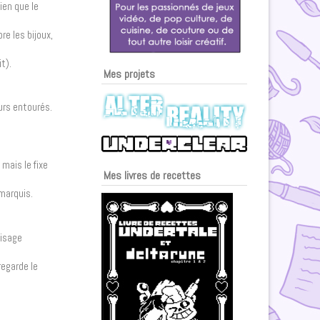
ien que le
re les bijoux,
t).
Mes projets
ours entourés.
mais le fixe
Mes livres de recettes
marquis.
visage
regarde le