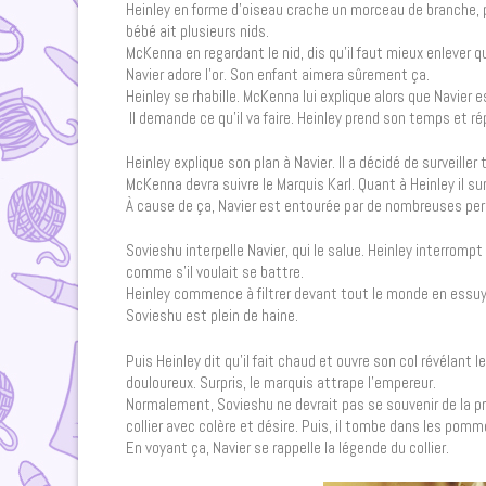
Heinley en forme d’oiseau crache un morceau de branche, pui
bébé ait plusieurs nids.
McKenna en regardant le nid, dis qu’il faut mieux enlever quel
Navier adore l’or. Son enfant aimera sûrement ça.
Heinley se rhabille. McKenna lui explique alors que Navier 
Il demande ce qu’il va faire. Heinley prend son temps et
Heinley explique son plan à Navier. Il a décidé de surveille
McKenna devra suivre le Marquis Karl. Quant à Heinley il sur
À cause de ça, Navier est entourée par de nombreuses pers
Sovieshu interpelle Navier, qui le salue. Heinley interromp
comme s’il voulait se battre.
Heinley commence à filtrer devant tout le monde en essuya
Sovieshu est plein de haine.
Puis Heinley dit qu’il fait chaud et ouvre son col révélant 
douloureux. Surpris, le marquis attrape l’empereur.
Normalement, Sovieshu ne devrait pas se souvenir de la pro
collier avec colère et désire. Puis, il tombe dans les pom
En voyant ça, Navier se rappelle la légende du collier.