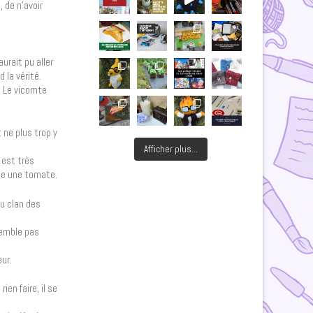
 de n’avoir
rait pu aller
 la vérité.
. Le vicomte
 ne plus trop y
Afficher plus...
 est très
mme une tomate.
du clan des
 semble pas
eur.
ien faire, il se