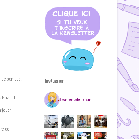
s de panique,
Instagram
 Navier fait
lescreasde_rose
jouer. Il
dre de