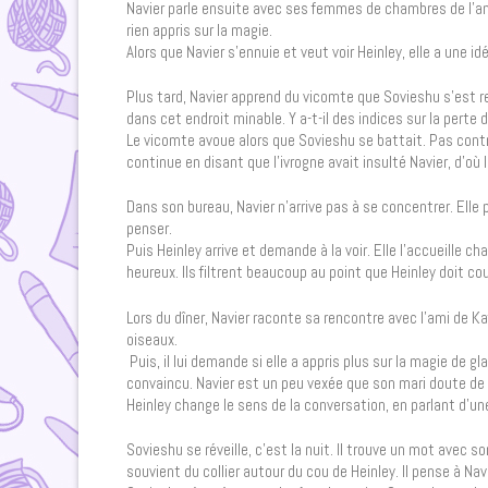
Navier parle ensuite avec ses femmes de chambres de l’ami
rien appris sur la magie.
Alors que Navier s’ennuie et veut voir Heinley, elle a une id
Plus tard, Navier apprend du vicomte que Sovieshu s’est 
dans cet endroit minable. Y a-t-il des indices sur la perte 
Le vicomte avoue alors que Sovieshu se battait. Pas contre
continue en disant que l’ivrogne avait insulté Navier, d’où 
Dans son bureau, Navier n’arrive pas à se concentrer. Elle 
penser.
Puis Heinley arrive et demande à la voir. Elle l’accueille 
heureux. Ils filtrent beaucoup au point que Heinley doit c
Lors du dîner, Navier raconte sa rencontre avec l’ami de Ka
oiseaux.
Puis, il lui demande si elle a appris plus sur la magie de 
convaincu. Navier est un peu vexée que son mari doute de 
Heinley change le sens de la conversation, en parlant d’un
Sovieshu se réveille, c’est la nuit. Il trouve un mot avec so
souvient du collier autour du cou de Heinley. Il pense à Navie