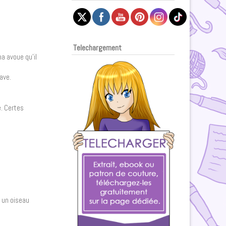
Telechargement
a avoue qu’il
ave.
é. Certes
t un oiseau