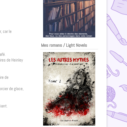
, car le
Mes romans / Light Novels
afé.
res de Heinley
ire de
rcier de glace,
iant.