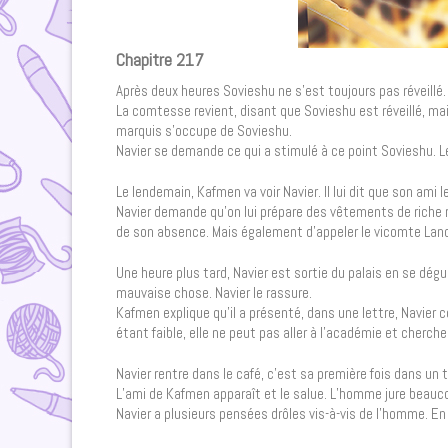
Chapitre 217
Après deux heures Sovieshu ne s’est toujours pas réveillé
La comtesse revient, disant que Sovieshu est réveillé, mais
marquis s’occupe de Sovieshu.
Navier se demande ce qui a stimulé à ce point Sovieshu. Le 
Le lendemain, Kafmen va voir Navier. Il lui dit que son ami l
Navier demande qu’on lui prépare des vêtements de riche 
de son absence. Mais également d’appeler le vicomte Landre
Une heure plus tard, Navier est sortie du palais en se dég
mauvaise chose. Navier le rassure.
Kafmen explique qu’il a présenté, dans une lettre, Navier 
étant faible, elle ne peut pas aller à l’académie et cherche
Navier rentre dans le café, c’est sa première fois dans un 
L’ami de Kafmen apparaît et le salue. L’homme jure beauco
Navier a plusieurs pensées drôles vis-à-vis de l’homme. E