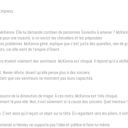
Empress.
ir McKenna. Elle lui demande combien de personnes Sovieshu à amener ? McKenn
e pour une royauté, si on exclut les chevaliers et les préposées.
es problèmes. McKenna gêné, explique que c’est juste des querelles, rien de gr
, car elle vient de l’empire d’Orient.
urs étaient vraiment des serviteurs. McKenna est choqué. Il répond qu’il a vérifi
ot. Navier réfute, disant qu’elle pense plus à des sorciers.
r, tant que ces serviteurs ne montrent pas leurs capacités.
la source de la diminution de magie. À ces mots, McKenna est très choqué.
iment là pour elle. Non, il est sûrement ici à cause des sorciers. Quel menteur !
C’est alors qu’il reçoit un objet sur la tête. En regardant vers les piliers, il voi
demande si Heinley ne supporte pas l’idée et préfère le faire lui-même.