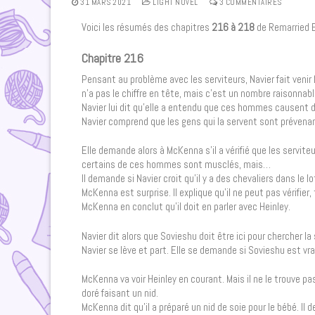
31 MARS 2021
LIGHT NOVEL
3 COMMENTAIRES
Voici les résumés des chapitres
216 à 218
de Remarried 
Chapitre 216
Pensant au problème avec les serviteurs, Navier fait ven
n’a pas le chiffre en tête, mais c’est un nombre raisonnabl
Navier lui dit qu’elle a entendu que ces hommes causent d
Navier comprend que les gens qui la servent sont prévenants
Elle demande alors à McKenna s’il a vérifié que les servite
certains de ces hommes sont musclés, mais…
Il demande si Navier croit qu’il y a des chevaliers dans le l
McKenna est surprise. Il explique qu’il ne peut pas vérifie
McKenna en conclut qu’il doit en parler avec Heinley.
Navier dit alors que Sovieshu doit être ici pour chercher 
Navier se lève et part. Elle se demande si Sovieshu est vra
McKenna va voir Heinley en courant. Mais il ne le trouve pas. 
doré faisant un nid.
McKenna dit qu’il a préparé un nid de soie pour le bébé. Il 