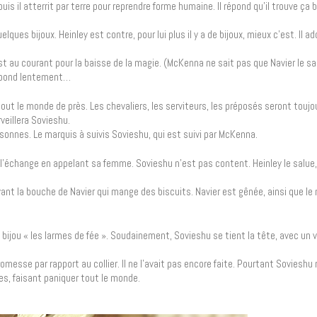
s il atterrit par terre pour reprendre forme humaine. Il répond qu’il trouve ça b
ques bijoux. Heinley est contre, pour lui plus il y a de bijoux, mieux c’est. Il ado
est au courant pour la baisse de la magie. (McKenna ne sait pas que Navier le sai
 répond lentement…
r tout le monde de près. Les chevaliers, les serviteurs, les préposés seront touj
veillera Sovieshu.
onnes. Le marquis à suivis Sovieshu, qui est suivi par McKenna.
t l’échange en appelant sa femme. Sovieshu n’est pas content. Heinley le salue, 
nt la bouche de Navier qui mange des biscuits. Navier est gênée, ainsi que le 
le bijou « les larmes de fée ». Soudainement, Sovieshu se tient la tête, avec un 
messe par rapport au collier. Il ne l’avait pas encore faite. Pourtant Sovieshu 
mes, faisant paniquer tout le monde.