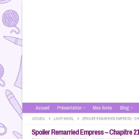
Aller
au
contenu
Accueil
Présentation
Mes livres
Blog
ACCUEIL
LIGHT NOVEL
SPOILER REMARRIED EMPRESS – CHA
Spoiler Remarried Empress – Chapitre 21