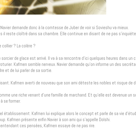
. Navier demande donc à la comtesse de Juber de voir si Sovieshu va mieux.
 il reste cloîtré dans sa chambre. Elle continue en disant de ne pas s’inquiéter
collier ? La colère ?
e sorcier de glace est arrivé. Il va à sa rencontre d’ici quelques heures dans un c
roturier. Kafmen semble nerveux. Navier demande qu’on informe un des secrétai
 et de lui parler de sa sortie.
uisant. Kafmen averti de nouveau que son ami déteste les nobles et risque de d
comme une riche venant d’une famille de marchand. Et qu’elle est devenue un so
 à se former.
tel établissement. Kafmen lui explique alors le concept et parle de sa vie d’étud
up. Kafmen présente enfin Navier à son ami qui s’appelle Dolshi.
n entendant ces pensées, Kafmen essaye de ne pas rire.