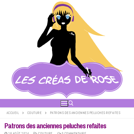
Aller
au
contenu
ACCUEIL
COUTURE
PATRONS DES ANCIENNES PELUCHES REFAITES
Patrons des anciennes peluches refaites
Rechercher :
16 AOÛT 2024
COUTURE
0 COMMENTAIRE