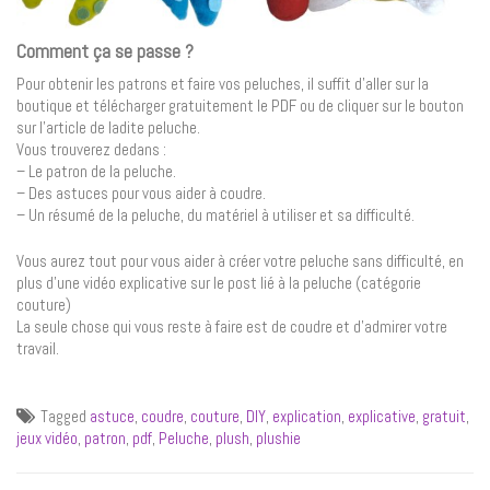
Comment ça se passe ?
Pour obtenir les patrons et faire vos peluches, il suffit d’aller sur la
boutique et télécharger gratuitement le PDF ou de cliquer sur le bouton
sur l’article de ladite peluche.
Vous trouverez dedans :
– Le patron de la peluche.
– Des astuces pour vous aider à coudre.
– Un résumé de la peluche, du matériel à utiliser et sa difficulté.
Vous aurez tout pour vous aider à créer votre peluche sans difficulté, en
plus d’une vidéo explicative sur le post lié à la peluche (catégorie
couture)
La seule chose qui vous reste à faire est de coudre et d’admirer votre
travail.
Tagged
astuce
,
coudre
,
couture
,
DIY
,
explication
,
explicative
,
gratuit
,
jeux vidéo
,
patron
,
pdf
,
Peluche
,
plush
,
plushie
Navigation