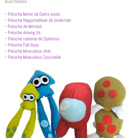
leurs fichiers :
–
Peluche Mimic de Darks souls
.
–
Peluche Happstablook de Undertale
.
–
Peluche de Metroid
.
–
Peluche Among Us
.
–
Peluche calamar de Splatoon
.
–
Peluche Fall Guys
.
–
Peluche Miraculous chat
.
–
Peluche Miraculous Coccinelle
.