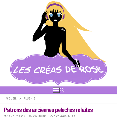
Aller
au
contenu
ACCUEIL
PLUSHIE
Patrons des anciennes peluches refaites
Rechercher :
16 AOÛT 2024
COUTURE
0 COMMENTAIRE