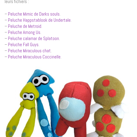
leurs fichiers :
–
Peluche Mimic de Darks souls
.
–
Peluche Happstablook de Undertale
.
–
Peluche de Metroid
.
–
Peluche Among Us
.
–
Peluche calamar de Splatoon
.
–
Peluche Fall Guys
.
–
Peluche Miraculous chat
.
–
Peluche Miraculous Coccinelle
.