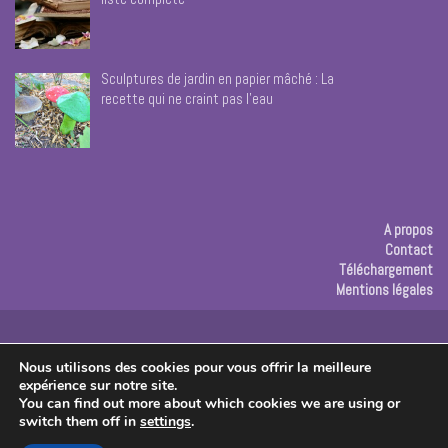
Sculptures de jardin en papier mâché : La
recette qui ne craint pas l’eau
A propos
Contact
Téléchargement
Mentions légales
Publicité
Nous utilisons des cookies pour vous offrir la meilleure
expérience sur notre site.
Copyright © 2026 Les créas de Rose
You can find out more about which cookies we are using or
switch them off in
settings
.