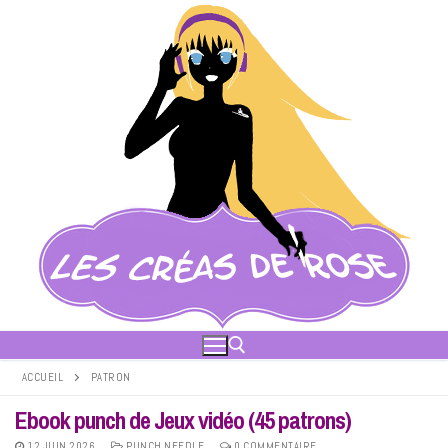
Aller
au
contenu
ACCUEIL
PATRON
Ebook punch de Jeux vidéo (45 patrons)
Rechercher :
12 JUIN 2026
PUNCH NEEDLE
0 COMMENTAIRE