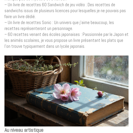
– Un livre de recettes 60 Sandwich de jeu vidéo : Des recettes de
sandwichs issus de plusieurs licences pour lesquelles je ne pouvais pas
faire un livre dédié.
– Un livre de recettes Sonic : Un univers que j’aime beaucoup, les
recettes représenteront un personnage.
– 60 recettes venant des écoles japonaises : Passionnée par le Japon et
les animés scolaires, je vous propose un livre présentant les plats que
l’on trouve typiquement dans un lycée japonais.
Au niveau artistique