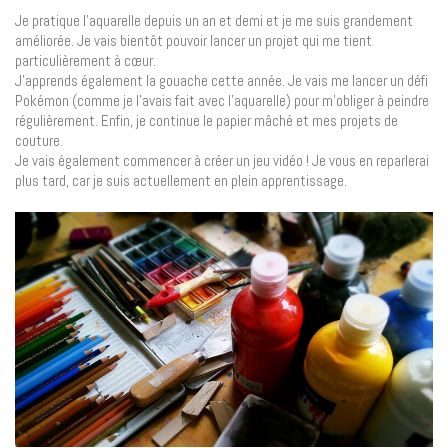
Je pratique l’aquarelle depuis un an et demi et je me suis grandement
améliorée. Je vais bientôt pouvoir lancer un projet qui me tient
particulièrement à cœur.
J’apprends également la gouache cette année. Je vais me lancer un défi
Pokémon (comme je l’avais fait avec l’aquarelle) pour m’obliger à peindre
régulièrement. Enfin, je continue le papier mâché et mes projets de
couture.
Je vais également commencer à créer un jeu vidéo ! Je vous en reparlerai
plus tard, car je suis actuellement en plein apprentissage.