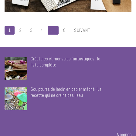
Pagination
1
2
3
4
…
8
SUIVANT
des
publications
Créatures et monstres fantastiques : la
liste complète
Sculptures de jardin en papier mâché : La
recette qui ne craint pas l’eau
A propos