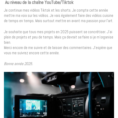
Au niveau de la chaîne YouTube/Tiktok
Je continue mes vidéos Tiktok et les shorts. Je compte cette année
mettre ma voix sur les vidéos. Je vais également faire des vidéos cuisine
de temps en temps. Mais surtout mettre en avant ma passion pour l’art.
Je souhaite que tous mes projets en 2025 puissent se concrétiser. J’ai
plein de projets et peu de temps. Mais ça devrait se faire si je m’organise
bien.
Merci encore de me suivre et de laisser des commentaires. J’espère que
vous me suivrez encore cette année.
Bonne année 2025.