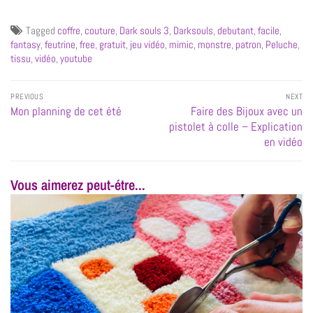
Tagged
coffre
,
couture
,
Dark souls 3
,
Darksouls
,
debutant
,
facile
,
fantasy
,
feutrine
,
free
,
gratuit
,
jeu vidéo
,
mimic
,
monstre
,
patron
,
Peluche
,
tissu
,
vidéo
,
youtube
PREVIOUS
NEXT
Mon planning de cet été
Faire des Bijoux avec un
pistolet à colle – Explication
en vidéo
Vous aimerez peut-étre...