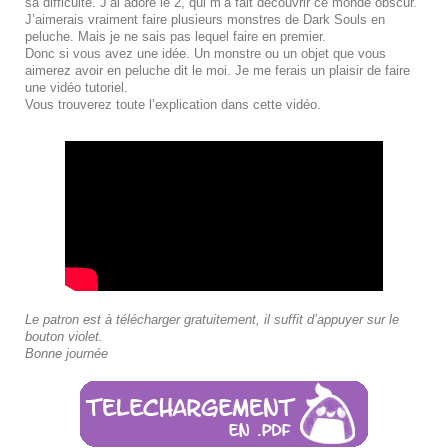
sa difficulté. J’ai adoré le 2, qui m’a fait découvrir ce monde obscur.
J’aimerais vraiment faire plusieurs monstres de Dark Souls en
peluche. Mais je ne sais pas lequel faire en premier.
Donc si vous avez une idée. Un monstre ou un objet que vous
aimerez avoir en peluche dit le moi. Je me ferais un plaisir de faire
une vidéo tutoriel.
Vous trouverez toute l’explication dans cette vidéo.
Le patron est à télécharger gratuitement, il suffit d’appuyer sur le
bouton violet.
Bonne journée