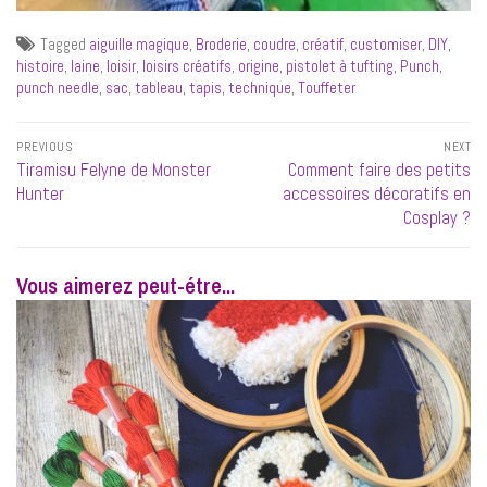
Tagged
aiguille magique
,
Broderie
,
coudre
,
créatif
,
customiser
,
DIY
,
histoire
,
laine
,
loisir
,
loisirs créatifs
,
origine
,
pistolet à tufting
,
Punch
,
punch needle
,
sac
,
tableau
,
tapis
,
technique
,
Touffeter
Navigation
PREVIOUS
NEXT
de
Previous
Next
Tiramisu Felyne de Monster
Comment faire des petits
l’article
post:
post:
Hunter
accessoires décoratifs en
Cosplay ?
Vous aimerez peut-étre...