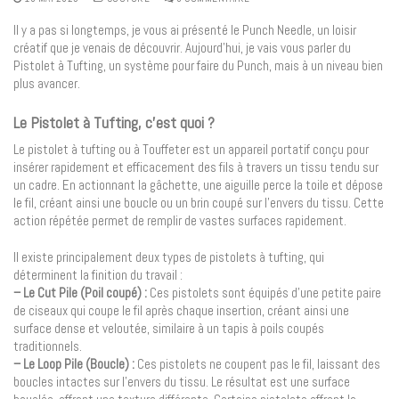
Il y a pas si longtemps, je vous ai présenté le Punch Needle, un loisir
créatif que je venais de découvrir. Aujourd’hui, je vais vous parler du
Pistolet à Tufting, un système pour faire du Punch, mais à un niveau bien
plus avancer.
Le Pistolet à Tufting, c’est quoi ?
Le pistolet à tufting ou à Touffeter est un appareil portatif conçu pour
insérer rapidement et efficacement des fils à travers un tissu tendu sur
un cadre. En actionnant la gâchette, une aiguille perce la toile et dépose
le fil, créant ainsi une boucle ou un brin coupé sur l’envers du tissu. Cette
action répétée permet de remplir de vastes surfaces rapidement.
Il existe principalement deux types de pistolets à tufting, qui
déterminent la finition du travail :
– Le Cut Pile (Poil coupé) :
Ces pistolets sont équipés d’une petite paire
de ciseaux qui coupe le fil après chaque insertion, créant ainsi une
surface dense et veloutée, similaire à un tapis à poils coupés
traditionnels.
– Le Loop Pile (Boucle) :
Ces pistolets ne coupent pas le fil, laissant des
boucles intactes sur l’envers du tissu. Le résultat est une surface