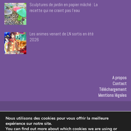
Sculptures de jardin en papier mâché : La
recette qui ne craint pas l’eau
Les animes venant de LN sortis en été
2026
A propos
Contact
Téléchargement
Mentions légales
Publicité
Nous utilisons des cookies pour vous offrir la meilleure
expérience sur notre site.
Copyright © 2026 Les créas de Rose
You can find out more about which cookies we are using or