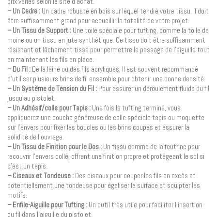
prix variés selon le site d’achat.
– Un Cadre :
Un cadre robuste en bois sur lequel tendre votre tissu. Il doit
être suffisamment grand pour accueillir la totalité de votre projet.
– Un Tissu de Support :
Une toile spéciale pour tufting, comme la toile de
moine ou un tissu en jute synthétique. Ce tissu doit être suffisamment
résistant et lâchement tissé pour permettre le passage de l’aiguille tout
en maintenant les fils en place.
– Du Fil :
De la laine ou des fils acryliques. Il est souvent recommandé
d’utiliser plusieurs brins de fil ensemble pour obtenir une bonne densité.
– Un Système de Tension du Fil :
Pour assurer un déroulement fluide du fil
jusqu’au pistolet.
– Un Adhésif/colle pour Tapis :
Une fois le tufting terminé, vous
appliquerez une couche généreuse de colle spéciale tapis ou moquette
sur l’envers pour fixer les boucles ou les brins coupés et assurer la
solidité de l’ouvrage.
– Un Tissu de Finition pour le Dos :
Un tissu comme de la feutrine pour
recouvrir l’envers collé, offrant une finition propre et protégeant le sol si
c’est un tapis.
– Ciseaux et Tondeuse :
Des ciseaux pour couper les fils en excès et
potentiellement une tondeuse pour égaliser la surface et sculpter les
motifs.
– Enfile-Aiguille pour Tufting :
Un outil très utile pour faciliter l’insertion
du fil dans l’aiguille du pistolet.