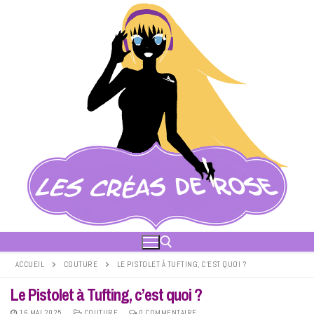
Aller
au
contenu
ACCUEIL
COUTURE
LE PISTOLET À TUFTING, C’EST QUOI ?
Le Pistolet à Tufting, c’est quoi ?
Rechercher :
16 MAI 2025
COUTURE
0 COMMENTAIRE