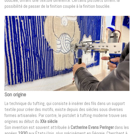
bouclée, offrant une texture différente. Certains pistolets offrent la
possibilité de passer de la finition coupée à la finition bouclée.
Son origine
La technique du tufting, qui consiste à insérer des fils dans un support
textile pour créer des motifs, existe depuis des siècles sous diverses
formes artisanales. Par contre, le pistolet à tufting moderne trouve ses
origines au début du
XXe siècle
.
Son invention est souvent attribuée à
Catherine Evans Peringer
dans les
années
1930
aux États-Unis, plus précisément en Géorgie. Cherchant à