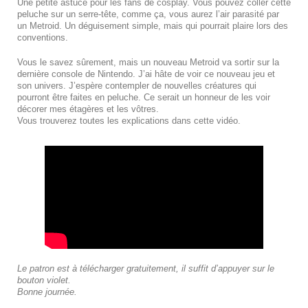
Une petite astuce pour les fans de cosplay. Vous pouvez coller cette
peluche sur un serre-tête, comme ça, vous aurez l’air parasité par
un Metroid. Un déguisement simple, mais qui pourrait plaire lors des
conventions.
Vous le savez sûrement, mais un nouveau Metroid va sortir sur la
dernière console de Nintendo. J’ai hâte de voir ce nouveau jeu et
son univers. J’espère contempler de nouvelles créatures qui
pourront être faites en peluche. Ce serait un honneur de les voir
décorer mes étagères et les vôtres.
Vous trouverez toutes les explications dans cette vidéo.
Le patron est à télécharger gratuitement, il suffit d’appuyer sur le
bouton violet.
Bonne journée.