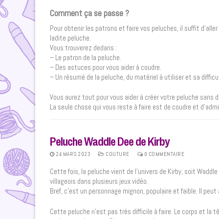
Comment ça se passe ?
Pour obtenir les patrons et faire vos peluches, il suffit d’all
ladite peluche.
Vous trouverez dedans :
– Le patron de la peluche.
– Des astuces pour vous aider à coudre.
– Un résumé de la peluche, du matériel à utiliser et sa difficu
Vous aurez tout pour vous aider à créer votre peluche sans dif
La seule chose qui vous reste à faire est de coudre et d’admir
Peluche Waddle Dee de Kirby
24 MARS 2023
COUTURE
0 COMMENTAIRE
Cette fois, la peluche vient de l’univers de Kirby, soit Wadd
villageois dans plusieurs jeux vidéo.
Bref, c’est un personnage mignon, populaire et faible. Il pe
Cette peluche n’est pas très difficile à faire. Le corps et la 