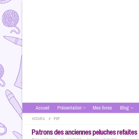
Aller
au
contenu
Accueil
Présentation
Mes livres
Blog
ACCUEIL
PDF
Patrons des anciennes peluches refaites