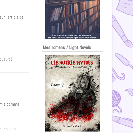
ur l’article de
Mes romans / Light Novels
couture)
nt mis comme
ièces plus