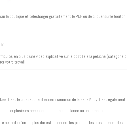
er sur la boutique et télécharger gratuitement le PDF ou de cliquer sur le bouton s
lté.
ficulté, en plus d’une vidéo explicative sur le post lié à la peluche (catégorie 
er votre travail.
le Dee. Il est le plus récurrent ennemi commun de la série Kirby. Il est égaleme
ut arpenter plusieurs accessoires comme une lance ou un parapluie.
tête ne font qu’un. Le plus dur est de coudre les pieds et les bras qui sont des p