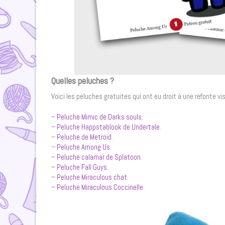
Quelles peluches ?
Voici les peluches gratuites qui ont eu droit à une refonte vis-
–
Peluche Mimic de Darks souls
.
–
Peluche Happstablook de Undertale
.
–
Peluche de Metroid
.
–
Peluche Among Us
.
–
Peluche calamar de Splatoon
.
–
Peluche Fall Guys
.
–
Peluche Miraculous chat
.
–
Peluche Miraculous Coccinelle
.