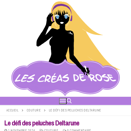
Aller
au
contenu
ACCUEIL
COUTURE
LE DÉFI DES PELUCHES DELTARUNE
Le défi des peluches Deltarune
Rechercher :
1 NOVEMBRE 2024
COUTURE
0 COMMENTAIRE