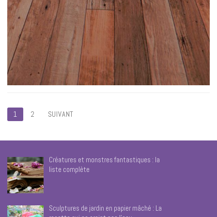
Pagination
1
2
SUIVANT
des
publications
Créatures et monstres fantastiques : la
liste complète
Sculptures de jardin en papier mâché : La