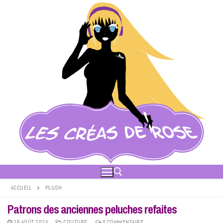
Aller
au
contenu
ACCUEIL
PLUSH
Patrons des anciennes peluches refaites
Rechercher :
16 AOÛT 2024
COUTURE
0 COMMENTAIRE