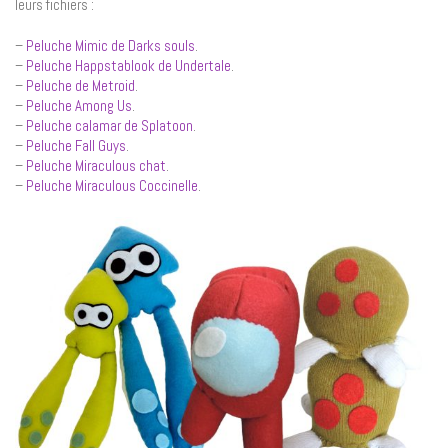
leurs fichiers :
–
Peluche Mimic de Darks souls
.
–
Peluche Happstablook de Undertale
.
–
Peluche de Metroid
.
–
Peluche Among Us
.
–
Peluche calamar de Splatoon
.
–
Peluche Fall Guys
.
–
Peluche Miraculous chat
.
–
Peluche Miraculous Coccinelle
.