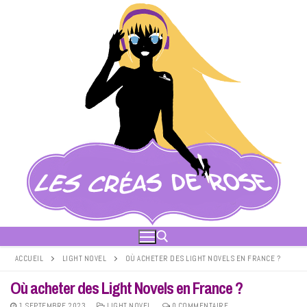
Aller
au
contenu
ACCUEIL
LIGHT NOVEL
OÙ ACHETER DES LIGHT NOVELS EN FRANCE ?
Où acheter des Light Novels en France ?
Rechercher :
1 SEPTEMBRE 2023
LIGHT NOVEL
0 COMMENTAIRE