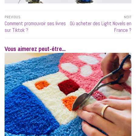
Navigation
PREVIOUS
NEXT
de
Previous
Next
Comment promouvoir ses livres
Où acheter des Light Novels en
l’article
post:
post:
sur Tiktok ?
France ?
Vous aimerez peut-étre...