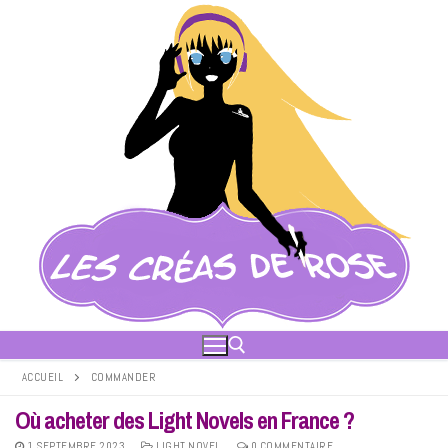
Aller
au
contenu
ACCUEIL
COMMANDER
Où acheter des Light Novels en France ?
Rechercher :
1 SEPTEMBRE 2023
LIGHT NOVEL
0 COMMENTAIRE