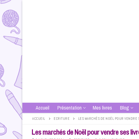
Aller
au
contenu
Accueil
Présentation
Mes livres
Blog
ACCUEIL
ECRITURE
LES MARCHÉS DE NOËL POUR VENDRE 
Les marchés de Noël pour vendre ses livr