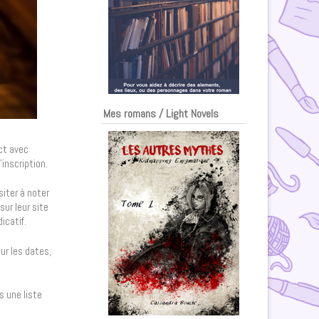
Mes romans / Light Novels
ct avec
’inscription.
iter à noter
sur leur site
icatif.
ur les dates,
s une liste