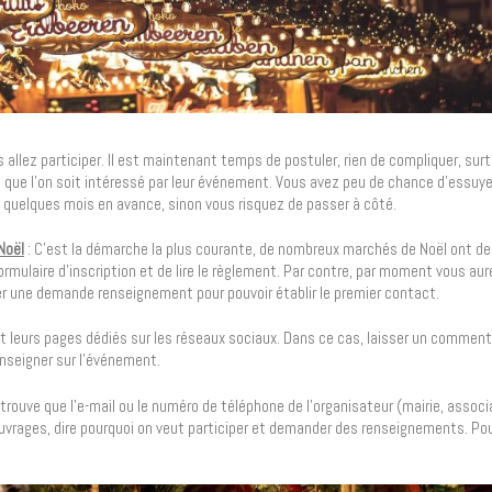
allez participer. Il est maintenant temps de postuler, rien de compliquer, surt
ue l’on soit intéressé par leur événement. Vous avez peu de chance d’essuyer 
re quelques mois en avance, sinon vous risquez de passer à côté.
Noël
: C’est la démarche la plus courante, de nombreux marchés de Noël ont d
 formulaire d’inscription et de lire le règlement. Par contre, par moment vous au
yer une demande renseignement pour pouvoir établir le premier contact.
 leurs pages dédiés sur les réseaux sociaux. Dans ce cas, laisser un comment
nseigner sur l’événement.
 trouve que l’e-mail ou le numéro de téléphone de l’organisateur (mairie, asso
uvrages, dire pourquoi on veut participer et demander des renseignements. Pour