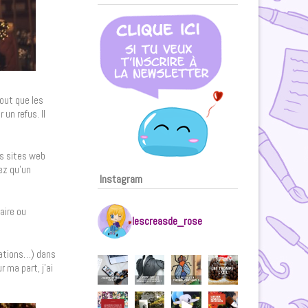
out que les
un refus. Il
es sites web
rez qu’un
Instagram
aire ou
lescreasde_rose
ciations…) dans
 ma part, j’ai