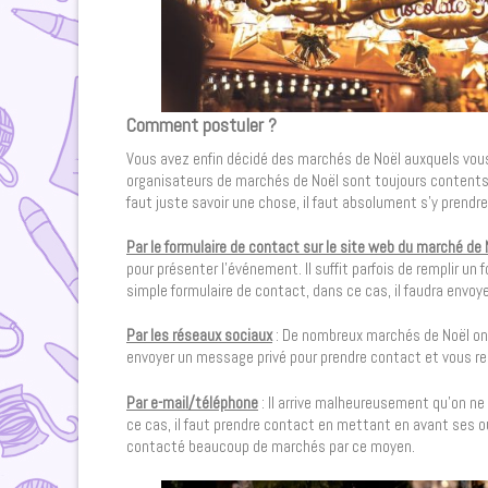
Comment postuler ?
Vous avez enfin décidé des marchés de Noël auxquels vous 
organisateurs de marchés de Noël sont toujours contents q
faut juste savoir une chose, il faut absolument s’y prend
Par le formulaire de contact sur le site web du marché de 
pour présenter l’événement. Il suffit parfois de remplir un
simple formulaire de contact, dans ce cas, il faudra envo
Par les réseaux sociaux
: De nombreux marchés de Noël ont
envoyer un message privé pour prendre contact et vous re
Par e-mail/téléphone
: Il arrive malheureusement qu’on ne
ce cas, il faut prendre contact en mettant en avant ses o
contacté beaucoup de marchés par ce moyen.