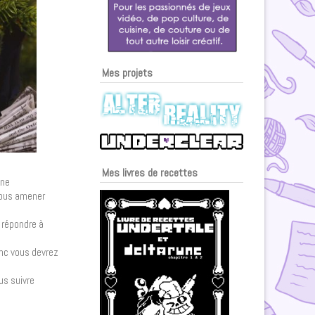
Mes projets
Mes livres de recettes
nne
 vous amener
 répondre à
onc vous devrez
us suivre