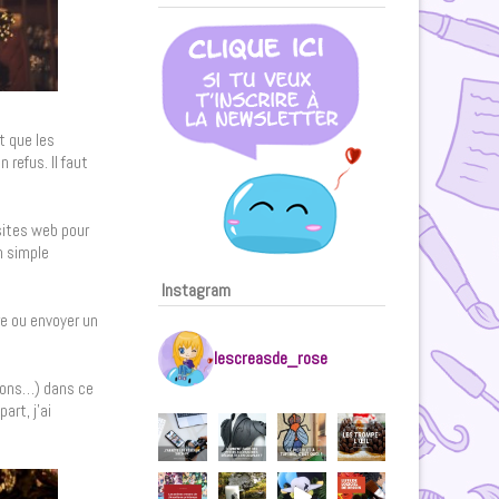
t que les
refus. Il faut
sites web pour
n simple
Instagram
e ou envoyer un
lescreasde_rose
tions…) dans ce
rt, j’ai