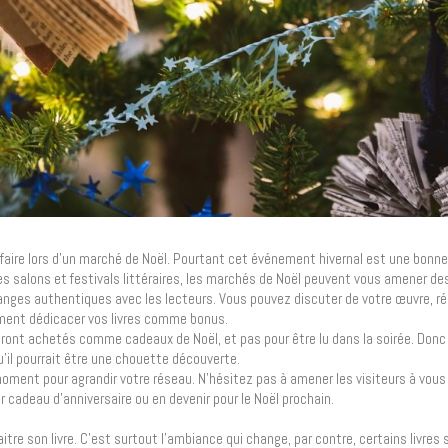
 faire lors d’un marché de Noël. Pourtant cet événement hivernal est une bonn
les salons et festivals littéraires, les marchés de Noël peuvent vous amener de
ges authentiques avec les lecteurs. Vous pouvez discuter de votre œuvre, ré
ement dédicacer vos livres comme bonus.
eront achetés comme cadeaux de Noël, et pas pour être lu dans la soirée. Donc
qu’il pourrait être une chouette découverte.
moment pour agrandir votre réseau. N’hésitez pas à amener les visiteurs à vous
ur cadeau d’anniversaire ou en devenir pour le Noël prochain.
tre son livre. C’est surtout l’ambiance qui change, par contre, certains livres 