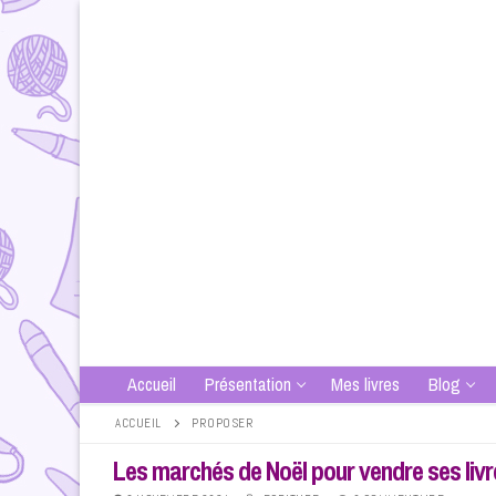
Aller
au
contenu
Accueil
Présentation
Mes livres
Blog
ACCUEIL
PROPOSER
Les marchés de Noël pour vendre ses livr