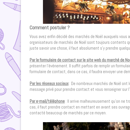
Comment postuler ?
Vous avez enfin décidé des marchés de Noël auxquels vous all
organisateurs de marchés de Noël sont toujours contents que
juste savoir une chose, il faut absolument s’y prendre quelq
Par le formulaire de contact sur le site web du marché de No
présenter l’événement. Il suffit parfois de remplir un formula
formulaire de contact, dans ce cas, il faudra envoyer une de
Par les réseaux sociaux
: De nombreux marchés de Noël ont l
message privé pour prendre contact et vous renseigner sur 
Par e-mail/téléphone
: Il arrive malheureusement qu’on ne tr
cas, il faut prendre contact en mettant en avant ses ouvrage
contacté beaucoup de marchés par ce moyen.