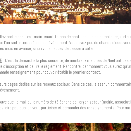
ez participer. Il est maintenant temps de postuler, rien de compliquer, surtou
 l’on soit intéressé par leur événement. Vous avez peu de chance d’essuyer un 
ues mois en avance, sinon vous risquez de passer à côté.
ël
: C’est la démarche la plus courante, de nombreux marchés de Noël ont des 
ire d’inscription et de lire le règlement. Par contre, par moment vous aurez qu’u
mande renseignement pour pouvoir établir le premier contact.
eurs pages dédiés sur les réseaux sociaux. Dans ce cas, laisser un commentair
l’événement.
ouve que l’e-mail ou le numéro de téléphone de l’organisateur (mairie, associa
s, dire pourquoi on veut participer et demander des renseignements. Pour ma pa