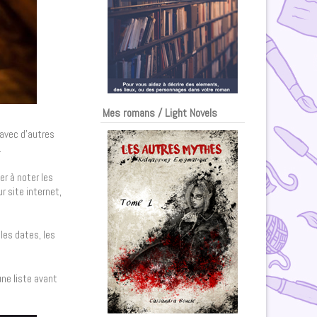
Mes romans / Light Novels
avec d’autres
.
er à noter les
r site internet,
les dates, les
une liste avant