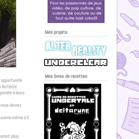
Mes projets
Mes livres de recettes
e opportunité
s lecteurs.
pondre à leurs
 vous devrez
 suivre même s’il
seront plus