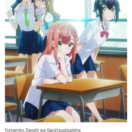
Yumemiru Danshi wa Genjitsushugisha