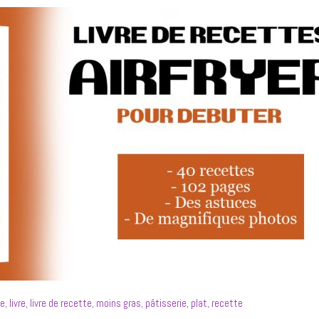
se
,
livre
,
livre de recette
,
moins gras
,
pâtisserie
,
plat
,
recette