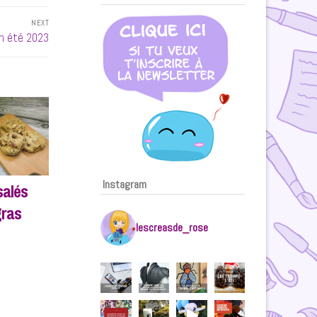
NEXT
en été 2023
Instagram
salés
gras
lescreasde_rose