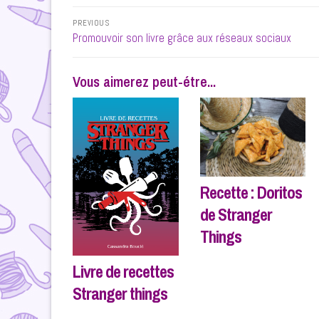
Navigation
PREVIOUS
de
Previous
Promouvoir son livre grâce aux réseaux sociaux
post:
l’article
Vous aimerez peut-étre...
Recette : Doritos
de Stranger
Things
Livre de recettes
Stranger things