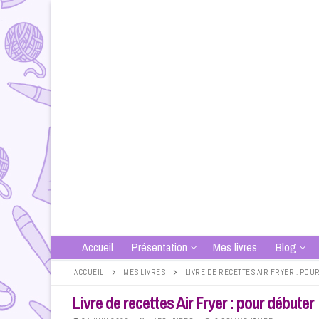
Aller
au
contenu
Accueil
Présentation
Mes livres
Blog
ACCUEIL
MES LIVRES
LIVRE DE RECETTES AIR FRYER : PO
Livre de recettes Air Fryer : pour débuter