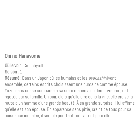
Oni no Hanayome
Où le voir
: Crunchyroll
Saison
: 1
Résumé
: Dans un Japon où les humains et les
ayakashi
vivent
ensemble, certains esprits choisissent une humaine comme épouse.
Yuzu, sans cesse comparée à sa sœur mariée à un démon-renard, est
rejetée par sa famille. Un soir, alors qu’elle erre dans la ville, elle croise la
route d’un homme d’une grande beauté. À sa grande surprise, il lui affirme
qu’elle est son épouse. En apparence sans pitié, craint de tous pour sa
puissance inégalée, il semble pourtant prêt à tout pour elle.