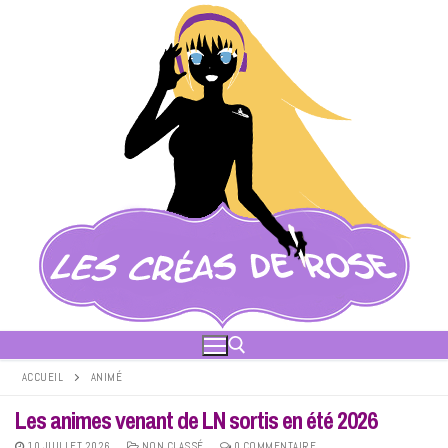
Aller
au
contenu
ACCUEIL
ANIMÉ
Les animes venant de LN sortis en été 2026
Rechercher :
10 JUILLET 2026
NON CLASSÉ
0 COMMENTAIRE