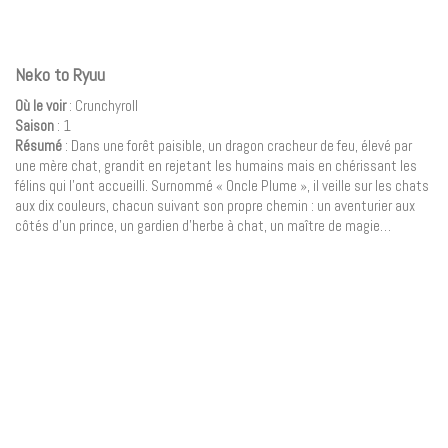
Neko to Ryuu
Où le voir
: Crunchyroll
Saison
: 1
Résumé
: Dans une forêt paisible, un dragon cracheur de feu, élevé par
une mère chat, grandit en rejetant les humains mais en chérissant les
félins qui l’ont accueilli. Surnommé « Oncle Plume », il veille sur les chats
aux dix couleurs, chacun suivant son propre chemin : un aventurier aux
côtés d’un prince, un gardien d’herbe à chat, un maître de magie…