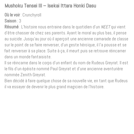
Mushoku Tensei III – Isekai Ittara Honki Dasu
Où le voir
: Crunchyroll
Saison
: 3
Résumé
: L’histoire nous entraine dans le quotidien d’un
NEET
qui vient
d’être chasser de chez ses parents. Ayant le moral au plus bas, il pense
au suicide. Jusqu’au jour où il aperçoit une ancienne camarade de classe
sur le point de se faire renverser, d’un geste héroïque, il l’a pousse et se
fait renverser à sa place. Suite à ça, il meurt puis se retrouve réincarner
dans un monde fantaisiste.
Il se réincarne dans le corps d’un enfant du nom de Rudeus Greyrat. Il est
le fils d’un épéiste nommé Paul Greyrat et d’une ancienne aventurière
nommée Zenith Greyrat.
Bien décidé à faire quelque chose de sa nouvelle vie, en tant que Rudeus
il va essayer de devenir le plus grand magicien de l’histoire.