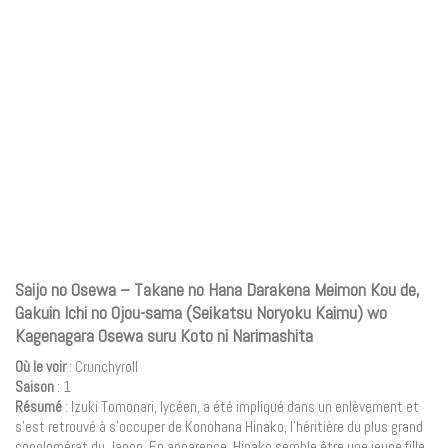
Saijo no Osewa – Takane no Hana Darakena Meimon Kou de,
Gakuin Ichi no Ojou-sama (Seikatsu Noryoku Kaimu) wo
Kagenagara Osewa suru Koto ni Narimashita
Où le voir
: Crunchyroll
Saison
: 1
Résumé
: Izuki Tomonari, lycéen, a été impliqué dans un enlèvement et
s’est retrouvé à s’occuper de Konohana Hinako, l’héritière du plus grand
conglomérat du Japon. En apparence, Hinako semble être une jeune fille