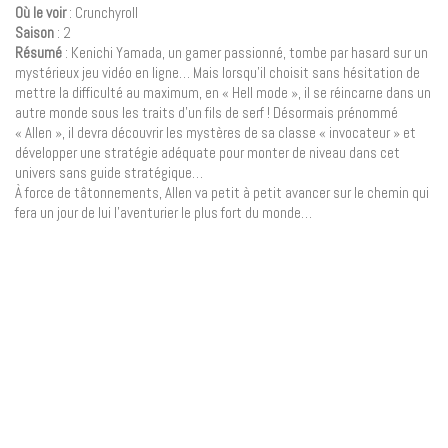
Où le voir
: Crunchyroll
Saison
: 2
Résumé
: Kenichi Yamada, un gamer passionné, tombe par hasard sur un
mystérieux jeu vidéo en ligne… Mais lorsqu’il choisit sans hésitation de
mettre la difficulté au maximum, en « Hell mode », il se réincarne dans un
autre monde sous les traits d’un fils de serf ! Désormais prénommé
« Allen », il devra découvrir les mystères de sa classe « invocateur » et
développer une stratégie adéquate pour monter de niveau dans cet
univers sans guide stratégique…
À force de tâtonnements, Allen va petit à petit avancer sur le chemin qui
fera un jour de lui l’aventurier le plus fort du monde…