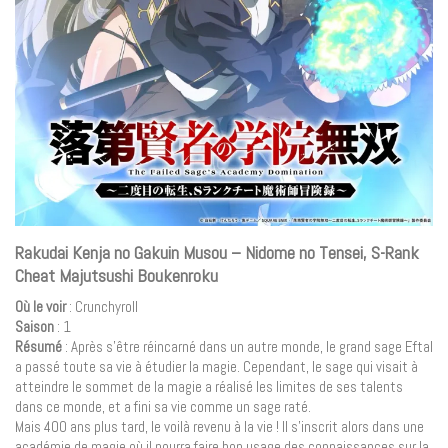
Rakudai Kenja no Gakuin Musou – Nidome no Tensei, S-Rank
Cheat Majutsushi Boukenroku
Où le voir
: Crunchyroll
Saison
: 1
Résumé
: Après s’être réincarné dans un autre monde, le grand sage Eftal
a passé toute sa vie à étudier la magie. Cependant, le sage qui visait à
atteindre le sommet de la magie a réalisé les limites de ses talents
dans ce monde, et a fini sa vie comme un sage raté.
Mais 400 ans plus tard, le voilà revenu à la vie ! Il s’inscrit alors dans une
académie de magie où il pourra faire bon usage des connaissances sur la