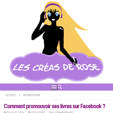
Aller
au
contenu
ACCUEIL
PROMOUVOIR
Comment promouvoir ses livres sur Facebook ?
Rechercher :
30 AOÛT 2024
ECRITURE
0 COMMENTAIRE