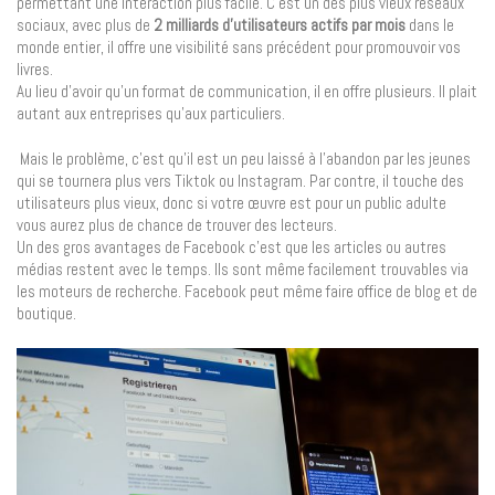
permettant une interaction plus facile. C’est un des plus vieux réseaux
sociaux, avec plus de
2 milliards d’utilisateurs actifs par mois
dans le
monde entier, il offre une visibilité sans précédent pour promouvoir vos
livres.
Au lieu d’avoir qu’un format de communication, il en offre plusieurs. Il plait
autant aux entreprises qu’aux particuliers.
Mais le problème, c’est qu’il est un peu laissé à l’abandon par les jeunes
qui se tournera plus vers Tiktok ou Instagram. Par contre, il touche des
utilisateurs plus vieux, donc si votre œuvre est pour un public adulte
vous aurez plus de chance de trouver des lecteurs.
Un des gros avantages de Facebook c’est que les articles ou autres
médias restent avec le temps. Ils sont même facilement trouvables via
les moteurs de recherche. Facebook peut même faire office de blog et de
boutique.