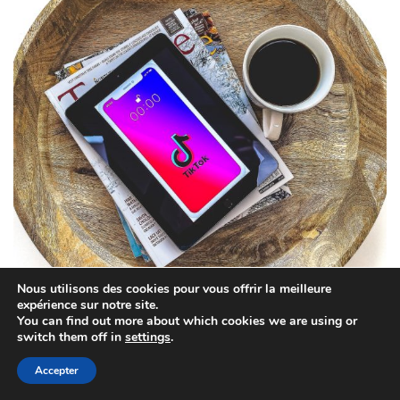
Comment promouvoir son livre sur TikTok ?
Nous utilisons des cookies pour vous offrir la meilleure
expérience sur notre site.
Pour promouvoir votre livre sur Tiktok, il y a plusieurs petites choses à
You can find out more about which cookies we are using or
faire et à savoir.
switch them off in
settings
.
Le profil
Accepter